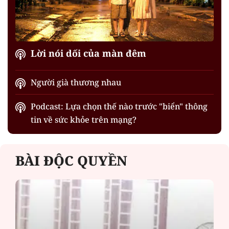
Lời nói dối của màn đêm
Người già thương nhau
Podcast: Lựa chọn thế nào trước "biển" thông
tin về sức khỏe trên mạng?
BÀI ĐỘC QUYỀN