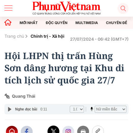
MỚI NHẤT
ĐỘC QUYỀN
MULTIMEDIA
CHUYÊN ĐỀ
Trang chủ
Chính trị - Xã hội
27/07/2024 - 06:42 (GMT+7)
Hội LHPN thị trấn Hùng
Sơn dâng hương tại Khu di
tích lịch sử quốc gia 27/7
Quang Thái
Nghe đọc bài
0:11