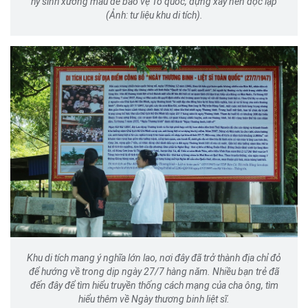
hy sinh xương máu để bảo vệ Tổ quốc, dựng xây nền độc lập
(Ảnh: tư liệu khu di tích).
Khu di tích mang ý nghĩa lớn lao, nơi đây đã trở thành địa chỉ đỏ
để hướng về trong dịp ngày 27/7 hàng năm. Nhiều bạn trẻ đã
đến đây để tìm hiểu truyền thống cách mạng của cha ông, tìm
hiểu thêm về Ngày thương binh liệt sĩ.