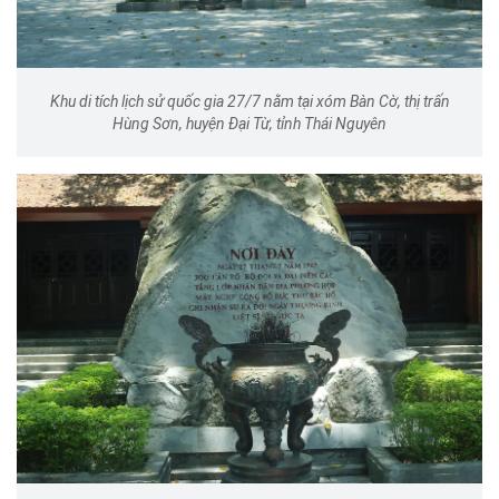
Khu di tích lịch sử quốc gia 27/7 nằm tại xóm Bàn Cờ, thị trấn
Hùng Sơn, huyện Đại Từ, tỉnh Thái Nguyên