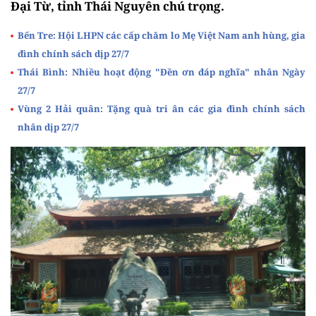
Đại Từ, tỉnh Thái Nguyên chú trọng.
Bến Tre: Hội LHPN các cấp chăm lo Mẹ Việt Nam anh hùng, gia
đình chính sách dịp 27/7
Thái Bình: Nhiều hoạt động "Đền ơn đáp nghĩa" nhân Ngày
27/7
Vùng 2 Hải quân: Tặng quà tri ân các gia đình chính sách
nhân dịp 27/7