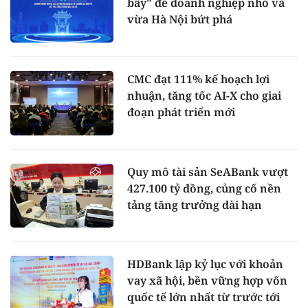
bẩy" để doanh nghiệp nhỏ và
vừa Hà Nội bứt phá
CMC đạt 111% kế hoạch lợi
nhuận, tăng tốc AI-X cho giai
đoạn phát triển mới
Quy mô tài sản SeABank vượt
427.100 tỷ đồng, củng cố nền
tảng tăng trưởng dài hạn
HDBank lập kỷ lục với khoản
vay xã hội, bền vững hợp vốn
quốc tế lớn nhất từ trước tới