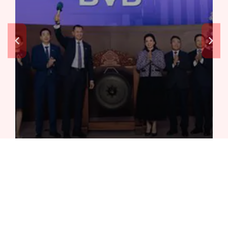
BVBank: Lợi nhuận bứt tốc, còn đó
"dấu hỏi" về chất lượng
ĐỌC NHIỀU