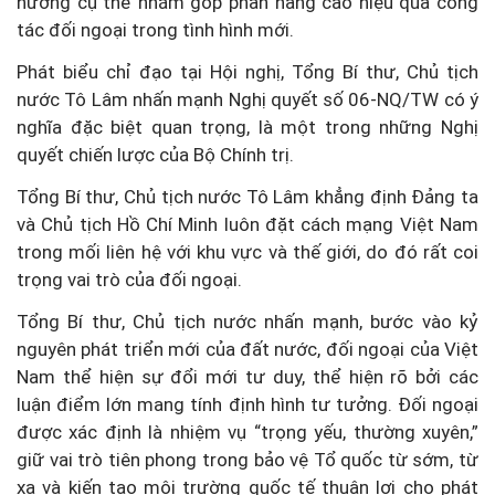
hướng cụ thể nhằm góp phần nâng cao hiệu quả công
tác đối ngoại trong tình hình mới.
Phát biểu chỉ đạo tại Hội nghị, Tổng Bí thư, Chủ tịch
nước Tô Lâm nhấn mạnh Nghị quyết số 06-NQ/TW có ý
nghĩa đặc biệt quan trọng, là một trong những Nghị
quyết chiến lược của Bộ Chính trị.
Tổng Bí thư, Chủ tịch nước Tô Lâm khẳng định Đảng ta
và Chủ tịch Hồ Chí Minh luôn đặt cách mạng Việt Nam
trong mối liên hệ với khu vực và thế giới, do đó rất coi
trọng vai trò của đối ngoại.
Tổng Bí thư, Chủ tịch nước nhấn mạnh, bước vào kỷ
nguyên phát triển mới của đất nước, đối ngoại của Việt
Nam thể hiện sự đổi mới tư duy, thể hiện rõ bởi các
luận điểm lớn mang tính định hình tư tưởng. Đối ngoại
được xác định là nhiệm vụ “trọng yếu, thường xuyên,”
giữ vai trò tiên phong trong bảo vệ Tổ quốc từ sớm, từ
xa và kiến tạo môi trường quốc tế thuận lợi cho phát