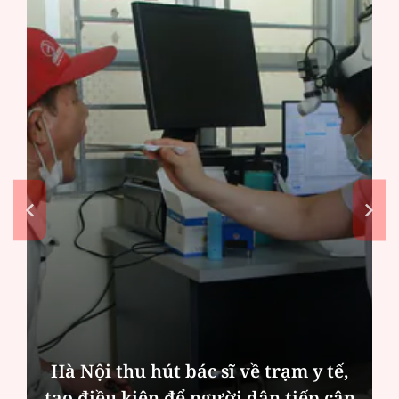
,
Diễn đàn tháng 8: Ca sĩ Duyên
ận
Quỳnh càng trân trọng thời gian