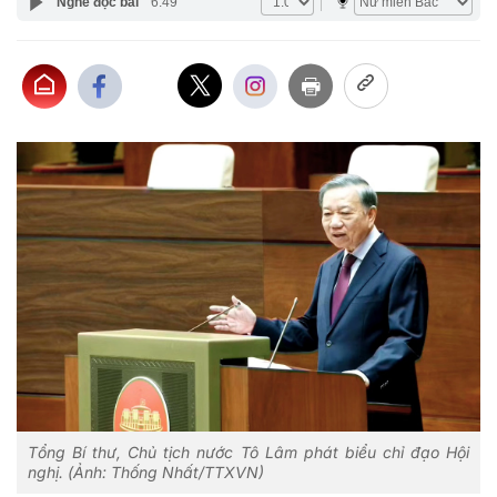
Nghe đọc bài
6:49
Tổng Bí thư, Chủ tịch nước Tô Lâm phát biểu chỉ đạo Hội
nghị. (Ảnh: Thống Nhất/TTXVN)