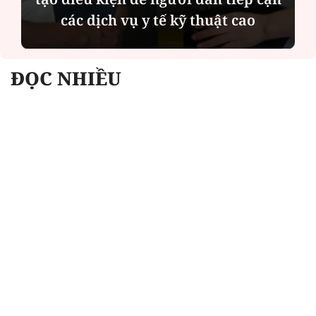
bên cha sau biến cố của gia đình
ĐỌC NHIỀU
Công an Hà Nội xử lý loạt quán game hoạt
động xuyên đêm
Ngân hàng trở lại "ngôi vương" phát hành
trái phiếu: Báo hiệu cuộc đua vốn mới
Về Lấp Vò khám phá điểm sáng mới của du
lịch cộng đồng
Từ 4/8, chính thức lọc ảo xét tuyển đại học