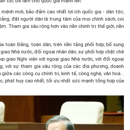
n dân tộc để làm cho quốc gia mạnh lên.
mệnh mới, bảo đảm cao nhất lợi ích quốc gia - dân tộc;
 tảng; đặt người dân là trung tâm của mọi chính sách; coi
m. Tham gia sâu rộng hơn vào nền chính trị thế giới, nền
ủa toàn Đảng, toàn dân, trên nền tảng phối hợp, bổ sung
 giao Nhà nước, đối ngoại nhân dân; sự phối hợp chặt chẽ
ại giao Nghị viện với ngoại giao Nhà nước, với đối ngoại
ng; với sự tham gia sâu rộng của các địa phương, doanh
iữa các công cụ chính trị, kinh tế, công nghệ, văn hoá...
ộc; phát huy cao nhất, tối ưu nhất sức mạnh tổng hợp của