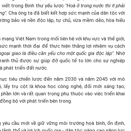
viết trong Binh thư yếu lược
"Hoà ở trong nước thì ít phải
ng".
Cha ông ta đã biết kết hợp sức mạnh của dân tộc với
cường bảo vệ nền độc lập, tự chủ, vừa mềm dẻo, hòa hiếu
Thành lập thành phố Bắc Ninh
 mạng Việt Nam trong mối liên hệ với khu vực và thế giới,
trực thuộc Trung ương: Tầm
sức mạnh thời đại để thực hiện thắng lợi nhiệm vụ cách
g thế
nhìn đô thị hiện đại và giàu bả
ngoại giao là điều cần yếu cho một quốc gia độc lập".
Nhờ
rủi ro?
sắc
tranh thủ được sự giúp đỡ quốc tế to lớn cho sự nghiệp
à phát triển đất nước.
c mục tiêu chiến lược đến năm 2030 và năm 2045 với mô
i, lấy trụ cột là khoa học công nghệ, đổi mới sáng tạo,
hần lớn và rất quan trọng phụ thuộc vào việc triển khai
đồng bộ với phát triển bên trong.
g yêu cầu mới về giữ vững môi trường hoà bình, ổn định,
lãnh thổ và lợi ích quốc gia - dân tộc; nâng cao năng lực