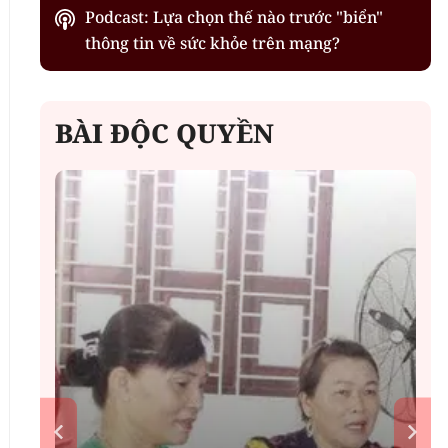
Podcast: Lựa chọn thế nào trước "biển"
thông tin về sức khỏe trên mạng?
BÀI ĐỘC QUYỀN