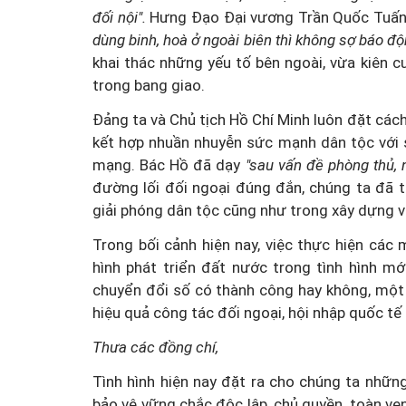
đối nội".
Hưng Đạo Đại vương Trần Quốc Tuấn 
dùng binh, hoà ở ngoài biên thì không sợ báo độ
khai thác những yếu tố bên ngoài, vừa kiên 
trong bang giao.
Đảng ta và Chủ tịch Hồ Chí Minh luôn đặt cách
kết hợp nhuần nhuyễn sức mạnh dân tộc với 
Mua nhà thuộc dự án đan
mạng. Bác Hồ đã dạy
"sau vấn đề phòng thủ, 
chấp, làm sao để hạn chế 
đường lối đối ngoại đúng đắn, chúng ta đã 
giải phóng dân tộc cũng như trong xây dựng v
Trong bối cảnh hiện nay, việc thực hiện cá
hình phát triển đất nước trong tình hình mớ
chuyển đổi số có thành công hay không, một p
hiệu quả công tác đối ngoại, hội nhập quốc tế 
Thưa các đồng chí,
Tình hình hiện nay đặt ra cho chúng ta nhữn
bảo vệ vững chắc độc lập, chủ quyền, toàn vẹn 