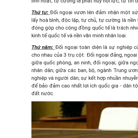
linh hoạt; tự cường là phát huy nội lực, tự ti
Thứ tư:
Đối ngoại vươn lên đảm nhận một sứ 
lấy hoà bình, độc lập, tự chủ, tự cường là nền
đóng góp cho cộng đồng quốc tế là trách nhiệ
kinh tế quốc tế và nền văn minh nhân loại.
Thứ năm:
Đối ngoại toàn diện là sự nghiệp c
cho nhau của 3 trụ cột: Đối ngoại đảng, ngoại
giữa quốc phòng, an ninh, đối ngoại; giữa ngo
nhân dân; giữa các ban, bộ, ngành Trung ươ
nghiệp và người dân; sự kết hợp nhuần nhuyễn g
để bảo đảm cao nhất lợi ích quốc gia - dân t
đất nước.