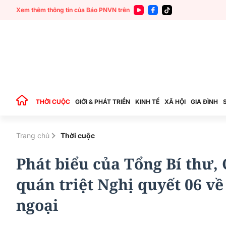
Xem thêm thông tin của Báo PNVN trên
THỜI CUỘC
GIỚI & PHÁT TRIỂN
KINH TẾ
XÃ HỘI
GIA ĐÌNH
Trang chủ
Thời cuộc
Phát biểu của Tổng Bí thư, 
quán triệt Nghị quyết 06 về
ngoại