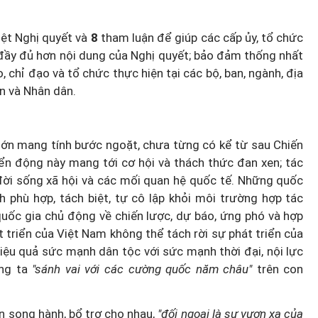
iệt Nghị quyết và
8
tham luận để giúp các cấp ủy, tổ chức
 đầy đủ hơn nội dung của Nghị quyết; bảo đảm thống nhất
 chỉ đạo và tổ chức thực hiện tại các bộ, ban, ngành, địa
n và Nhân dân.
lớn mang tính bước ngoặt, chưa từng có kể từ sau Chiến
uyển động này mang tới cơ hội và thách thức đan xen; tác
đời sống xã hội và các mối quan hệ quốc tế. Những quốc
ch phù hợp, tách biệt, tự cô lập khỏi môi trường hợp tác
quốc gia chủ động về chiến lược, dự báo, ứng phó và hợp
t triển của Việt Nam không thể tách rời sự phát triển của
 hiệu quả sức mạnh dân tộc với sức mạnh thời đại, nội lực
úng ta
"sánh vai với các cường quốc năm châu"
trên con
ôn song hành, bổ trợ cho nhau,
"đối ngoại là sự vươn xa của