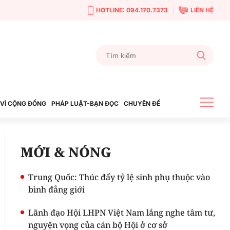
HOTLINE: 094.170.7373
LIÊN HỆ
VÌ CỘNG ĐỒNG
PHÁP LUẬT-BẠN ĐỌC
CHUYÊN ĐỀ
MỚI & NÓNG
Trung Quốc: Thúc đẩy tỷ lệ sinh phụ thuộc vào
bình đẳng giới
Lãnh đạo Hội LHPN Việt Nam lắng nghe tâm tư,
nguyện vọng của cán bộ Hội ở cơ sở