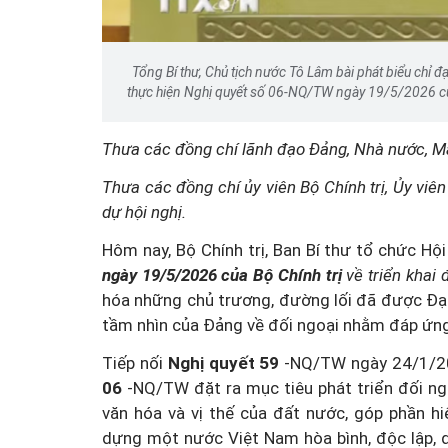
Tổng Bí thư, Chủ tịch nước Tô Lâm bài phát biểu chỉ đạ
thực hiện Nghị quyết số 06-NQ/TW ngày 19/5/2026 của 
Thưa các đồng chí lãnh
đạo
Đảng, Nhà nước,
Mặ
Thưa các đồng chí ủy viên
Bộ Chính trị, Ủy viê
dự hội nghị.
Hôm nay, Bộ Chính trị, Ban Bí thư tổ chức Hội
ngày 19/5/2026 của Bộ Chính trị
về triển khai 
hóa những chủ trương, đường lối đã được Đại 
tầm nhìn của Đảng về đối ngoại nhằm đáp ứng
Tiếp nối
Nghị quyết 59
-NQ/TW ngày 24/1/202
06
-NQ/TW đặt ra mục tiêu phát triển đối ng
văn hóa và vị thế của đất nước, góp phần h
dựng một nước Việt Nam hòa bình, độc lập, d