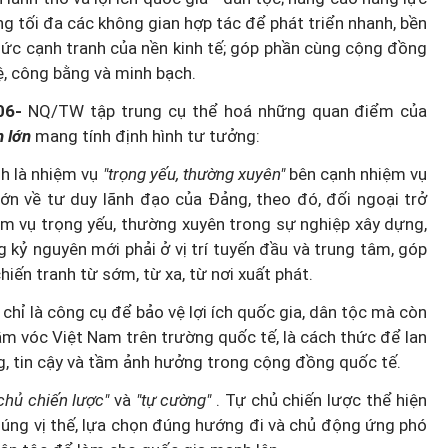
g tối đa các không gian hợp tác để phát triển nhanh, bền
 sức cạnh tranh của nền kinh tế; góp phần cùng cộng đồng
lệ, công bằng và minh bạch.
 06-
NQ/TW tập trung cụ thể hoá những quan điểm của
m lớn
mang tính định hình tư tưởng:
nh là nhiệm vụ
"trọng yếu, thường xuyên"
bên cạnh nhiệm vụ
lớn về tư duy lãnh đạo của Đảng, theo đó, đối ngoại trở
m vụ trọng yếu, thường xuyên trong sự nghiệp xây dựng,
g kỷ nguyên mới phải ở vị trí tuyến đầu và trung tâm, góp
hiến tranh từ sớm, từ xa, từ nơi xuất phát.
chỉ là công cụ để bảo vệ lợi ích quốc gia, dân tộc mà còn
tầm vóc Việt Nam trên trường quốc tế, là cách thức để lan
ng, tin cậy và tầm ảnh hưởng trong cộng đồng quốc tế.
 chủ chiến lược"
và
"tự cường"
. Tự chủ chiến lược thể hiện
đúng vị thế, lựa chọn đúng hướng đi và chủ động ứng phó