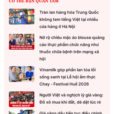
CÓ THỂ BẠN QUAN TÂM
Tràn lan hàng hóa Trung Quốc
không tem tiếng Việt tại nhiều
cửa hàng ở Hà Nội
Nở rộ chiêu mặc áo blouse quảng
cáo thực phẩm chức năng như
thuốc chữa bệnh trên mạng xã
hội
Vinamilk góp phần lan tỏa lối
sống xanh tại Lễ hội ẩm thực
Chay - Festival Huế 2026
Người Việt và nghịch lý giá vàng:
Đổ xô mua khi đắt, dè dặt lúc rẻ
Giá xăng dầu tiếp tục điều chỉnh,