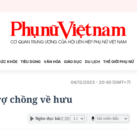
SỨC KHỎE
TIÊU DÙNG
VĂN HÓA
GIÁO DỤC
DU LỊCH
THẾ GIỚI PHỤ NỮ
04/12/2023 - 20:40 (GMT+7)
vợ chồng về hưu
2:20
Nghe đọc bài