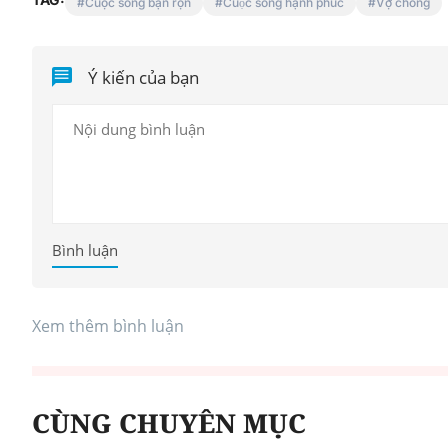
Cuộc sống bận rộn
Cuộc sống hạnh phúc
Vợ chồng
Ý kiến của bạn
Đổi mới tư duy quản lý 
Luật An toàn thực phẩm s
Bình luận
Xem thêm bình luận
CÙNG CHUYÊN MỤC