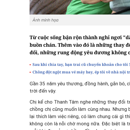
Ảnh minh họa
Từ cuộc sống bận rộn thành nghỉ ngơi "d
buồn chán. Thêm vào đó là những thay đổi
đổi, những rung động yêu đương không 
Sau khi chia tay, bạn trai cũ chuyển khoản cho tôi 
Chồng đột ngột mua vé máy bay, ép tôi về nhà nội t
Gần 35 năm yêu thương, đồng hành, gắn bó, ch
trời đến vậy.
Chị kể cho Thanh Tâm nghe những thay đổi tro
chồng chị cũng muốn làm cùng nhau. Nhưng bây 
lại thích làm việc riêng, có làm chung cái gì 
không còn là nỗi chờ mong nữa. Đặc biệt là 