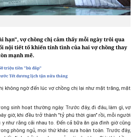
ài hạn", vợ chồng chị cảm thấy mỗi ngày trôi qua
 nội tiết tố khiến tính tình của hai vợ chồng thay
còn mạnh mẽ.
50 triệu tiền "bù đắp"
rước Tết dương lịch tận nửa tháng
ị không ngờ đến lúc vợ chồng chị lại như mặt trăng, mặt
ng sinh hoạt thường ngày. Trước đây, đi đâu, làm gì, vợ
giờ, khi đều trở thành "tỷ phú thời gian" rồi, mỗi người
thì y như rằng cãi nhau to. Đến cả bữa ăn gia đình giờ cũng
trong phòng ngủ, mọi thứ khác xưa hoàn toàn. Trước đây,