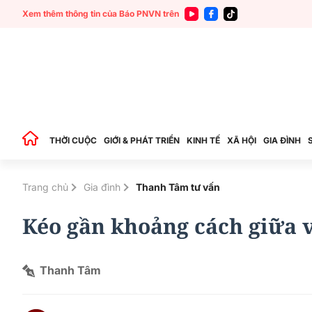
Xem thêm thông tin của Báo PNVN trên
THỜI CUỘC
GIỚI & PHÁT TRIỂN
KINH TẾ
XÃ HỘI
GIA ĐÌNH
Trang chủ
Gia đình
Thanh Tâm tư vấn
Kéo gần khoảng cách giữa 
Thanh Tâm