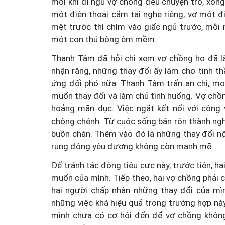
mỗi khi đi ngủ vợ chồng đều chuyện trò, xon
một điện thoại cắm tai nghe riêng, vợ một đ
mệt trước thì chìm vào giấc ngủ trước, mỗi
một con thú bông êm mềm.
Thanh Tâm đã hỏi chị xem vợ chồng họ đã là
nhận rằng, những thay đổi ấy làm cho tinh t
ứng đối phó nữa. Thanh Tâm trấn an chị, mọ
muốn thay đổi và làm chủ tình huống. Vợ chồn
hoảng mãn dục. Việc ngắt kết nối với công 
chông chênh. Từ cuộc sống bận rộn thành nghỉ
buồn chán. Thêm vào đó là những thay đổi nội 
rung động yêu đương không còn mạnh mẽ.
Để tránh tác động tiêu cực này, trước tiên, h
muốn của mình. Tiếp theo, hai vợ chồng phải c
hai người chấp nhận những thay đổi của mìn
những việc khá hiệu quả trong trường hợp này
mình chưa có cơ hội đến để vợ chồng không 