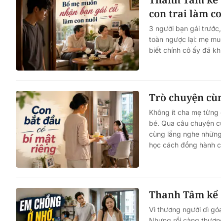
con trai làm c
3 người bạn gái trước
toàn ngược lại: mẹ muố
biết chính cô ấy đã kh
Trò chuyện cùn
Không ít cha mẹ từng 
bé. Qua câu chuyện củ
cùng lắng nghe những 
học cách đồng hành c
Thanh Tâm kể c
Vì thương người dì gó
Nhưng rồi càng thương,