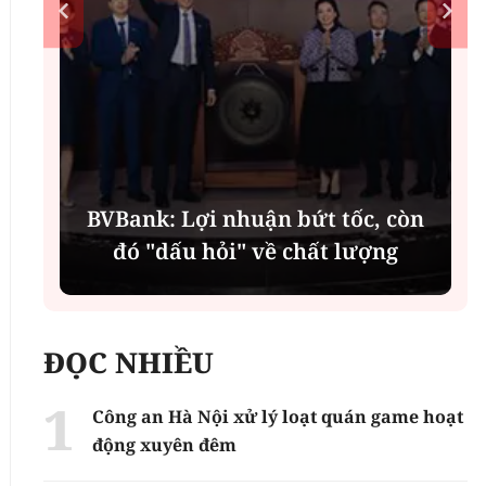
í
BVBank: Lợi nhuận bứt tốc, còn
đó "dấu hỏi" về chất lượng
ĐỌC NHIỀU
Công an Hà Nội xử lý loạt quán game hoạt
động xuyên đêm