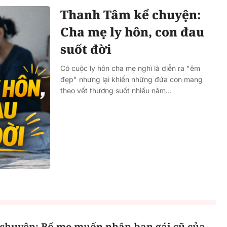
Thanh Tâm kể chuyện:
Cha mẹ ly hôn, con đau
suốt đời
Có cuộc ly hôn cha mẹ nghĩ là diễn ra "êm
đẹp" nhưng lại khiến những đứa con mang
theo vết thương suốt nhiều năm...
chuyện: Bố mẹ muốn nhận bạn gái cũ của