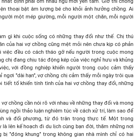
g nhất định phải ôm nhau ngủ mới yên tâm. Giờ thì chồng
iện thoại bật âm lượng bé cho khỏi ảnh hưởng chồng. Ai
 người một mép giường, mỗi người một chăn, mỗi người
m gì khi cuộc sống có những thay đổi như thế. Chị thú
hần của hai vợ chồng cũng mệt mỏi nên chưa kịp có phản
i việc đều có cách tháo gỡ nếu người trong cuộc mong
g chị đang chịu tác động kép của việc nghỉ hưu và khủng
việc, với đồng nghiệp khiến người trong cuộc cảm thấy
 ngơi "dài hạn", vợ chồng chị cảm thấy mỗi ngày trôi qua
tiết tố khiến tính tình của hai vợ chồng thay đổi, những
ai vợ chồng cần nói rõ với nhau về những thay đổi và mong
ùng ngồi thảo luận nghiêm túc về cách xử trí, làm sao để
h và đối phương, từ đó trân trọng thực tế. Một trong
 là lên kế hoạch đi du lịch cùng bạn đời, thăm những nơi
bị "đóng khung" trong không gian nhà mình chỉ có hai