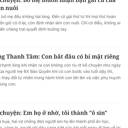
on nuôi
, bố mẹ đều không hài lòng. Đến cô gái thứ tư thì mọi thứ hoàn
n giữ cô ở lại, còn định nhận làm con nuôi. Chỉ có điều, không ai
iến chàng trai quyết định buông tay.
g Thanh Tâm: Con bắt đầu có bí mật riêng
chạnh lòng khi nhận ra con không còn ríu rít kể chuyện như ngày
a người mẹ 8X Bảo Quyên khi có con bước vào tuổi dậy thì,
thay đổi tự nhiên trong hành trình con lớn lên và việc phụ huynh
ùng con.
huyện: Em họ ở nhờ, tôi thành "ô sin"
a bụa, hai vợ chồng đón người em họ lên thành phố ăn học.
 càng lo, người chị dâu càng kiệt sức khi mỗi ngày đi làm về lại