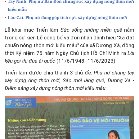
Tây Ninh: Phụ nữ Bàu Đồn chung sức xây dựng nông thôn mới
kiểu mẫu
Lào Cai: Phụ nữ đóng góp tích cực xây dựng nông thôn mới
Lễ khai mạc Triển lãm
S
ức sống những miền quê
nằm
trong sự kiện Lễ công bố và đón nhận danh hiệu "Xã đạt
chuẩn nông thôn mới kiểu mẫu" của xã Dương Xá, đồng
thời Kỷ niệm 75 năm Ngày Chủ tịch Hồ Chí Minh ra
L
ờ
i
kêu g
ọ
i thi
đ
ua ái quốc
(11/6/1948 -11/6/2023).
Triển lãm được chia thành 3 chủ đề:
Phụ nữ chung tay
xây dựng ông thôn mới,
Sắc mới làng quê,
Dương Xá -
Điểm sáng xây dựng nông thôn mới kiểu mẫu.