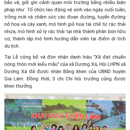
bảo vệ, giữ gìn cảnh quan môi trường bằng nhiều biện
pháp như: Tổ chức lao động vệ sinh vào ngày cuối tuần,
trồng mới và chăm sóc các đoạn đường, tuyến đường
nở hoa và cây xanh, mô hình giỏ hoa tái chế từ rác thải
nhựa, mô hình xử lý rác thải tại nhà thành phân bón hữu
cơ, thành lập mô hình hướng dẫn viên tại điểm di tích
du lịch.
Tại Lễ công bố và đón nhận danh hiệu "Xã đạt chuẩn
nông thôn mới kiểu mẫu" của xã Dương Xá, Hội LHPN xã
Dương Xá đã được nhận Bằng khen của UBND huyện
Gia Lâm. Đồng thời, 3 chị Chi hội trưởng cũng được
khen thưởng.