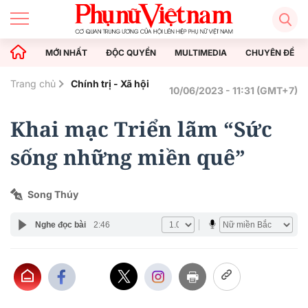
MỚI NHẤT
ĐỘC QUYỀN
MULTIMEDIA
CHUYÊN ĐỀ
Trang chủ
Chính trị - Xã hội
10/06/2023 - 11:31 (GMT+7)
Khai mạc Triển lãm “Sức
sống những miền quê”
Song Thúy
Nghe đọc bài
2:46