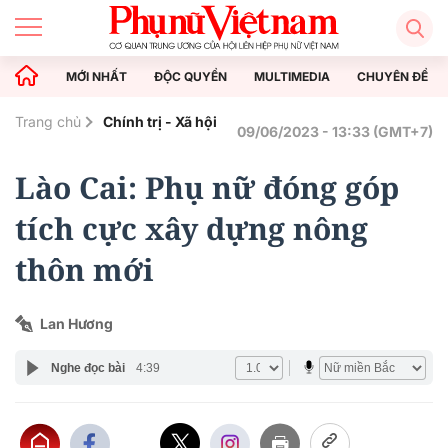
MỚI NHẤT
ĐỘC QUYỀN
MULTIMEDIA
CHUYÊN ĐỀ
Trang chủ
Chính trị - Xã hội
09/06/2023 - 13:33 (GMT+7)
Lào Cai: Phụ nữ đóng góp
tích cực xây dựng nông
thôn mới
Lan Hương
Nghe đọc bài
4:39