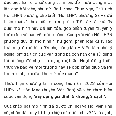
đặc biệt hạn chế sử dụng túi nilon, đồ nhựa dùng một
lần cho hội viên, phụ nữ. Bà Lương Thúy Nga, Chủ tịch
Hội LHPN phường cho biết: "Hội LHPN phường Sa Pa đã
triển khai và thực hiện chương trình "Đổi rác tái chế lấy
quà" mô hình này đã lan tỏa, góp phần tuyên truyền ý
thức đẹp về bảo vệ môi trường. Cùng với việc Hội LHPN
phường duy trì mô hình "Thu gom, phân loại xử lý rác
thải nhựa", mô hình "Đi chợ bằng làn – Việc làm nhỏ, ý
nghĩa lớn" đã tích cực vận động bà con hạn chế sử dụng
túi ni lông, đồ nhựa sử dụng một lần. Hoạt động thiết
thực về bảo vệ môi trường này sẽ góp phần giúp Sa Pa
thêm xanh, trái đất thêm "khỏe mạnh"".
Thực hiện chương trình công tác năm 2023 của Hội
LHPN xã Hòa Mạc (huyện Văn Bàn) về việc thực hiện
cuộc vận động "
xây dựng gia đình 5 không, 3 sạch".
Qua khảo sát mô hình đã được Chi hội và Hội viên Phụ
nữ, nhân dân duy trì thực hiện các tiêu chí về "Nhà sạch,