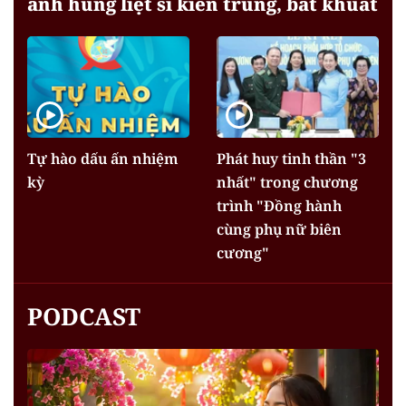
anh hùng liệt sĩ kiên trung, bất khuất
Tự hào dấu ấn nhiệm
Phát huy tinh thần "3
kỳ
nhất" trong chương
trình "Đồng hành
cùng phụ nữ biên
cương"
PODCAST