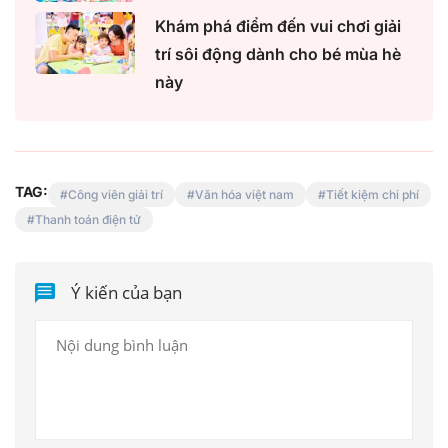
Khám phá điểm đến vui chơi giải
trí sôi động dành cho bé mùa hè
này
TAG:
Công viên giải trí
Văn hóa việt nam
Tiết kiệm chi phí
Thanh toán điện tử
Ý kiến của bạn