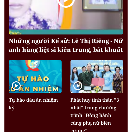
Những người Kể sử: Lê Thị Riêng - Nữ
anh hùng liệt sĩ kiên trung, bất khuất
Tự hào dấu ấn nhiệm
Phát huy tinh thần "3
kỳ
nhất" trong chương
trình "Đồng hành
cùng phụ nữ biên
cương"