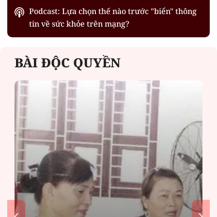
Podcast: Lựa chọn thế nào trước "biển" thông
tin về sức khỏe trên mạng?
BÀI ĐỘC QUYỀN