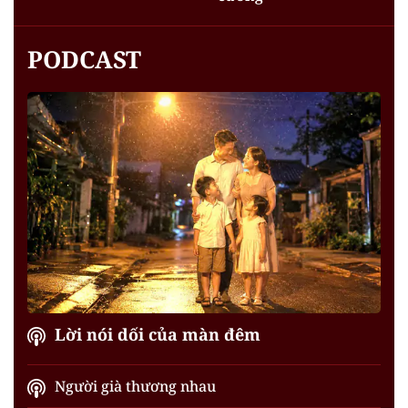
PODCAST
Lời nói dối của màn đêm
Người già thương nhau