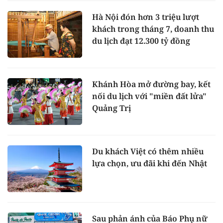
Hà Nội đón hơn 3 triệu lượt
khách trong tháng 7, doanh thu
du lịch đạt 12.300 tỷ đồng
Khánh Hòa mở đường bay, kết
nối du lịch với "miền đất lửa"
Quảng Trị
Du khách Việt có thêm nhiều
lựa chọn, ưu đãi khi đến Nhật
Sau phản ánh của Báo Phụ nữ