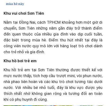
mùa hè này
Khu vui chơi Sơn Tiên
Nằm tại Đồng Nai, cách TP.HCM khoảng hơn một giờ di
chuyển, Sơn Tiên những năm gần đây trở thành điểm
đến quen thuộc của nhiều gia đình vào dịp cuối tuần,
đặc biệt trong mùa hè. Điểm thu hút nhất tại đây là
công viên nước quy mô lớn với hàng loạt trò chơi dành
cho trẻ nhỏ và gia đình.
Khu hồ bơi trẻ em
Khu hồ trẻ em tại Sơn Tiên thường được thiết kế với
mực nước thấp, tích hợp cầu trượt mini, vòi phun nước,
nhà phao liên hoàn và các khu trò chơi tương tác dưới
nước. Với nhiều bé nhỏ tuổi, đây là khu vực được yêu
thích nhất nhờ không gian rộng và tương đối an toàn
khi có phụ huynh đi cùng.