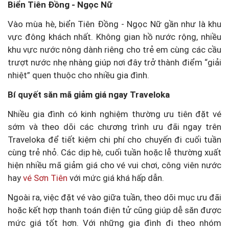
Biển Tiên Đồng - Ngọc Nữ
Vào mùa hè, biển Tiên Đồng - Ngọc Nữ gần như là khu
vực đông khách nhất. Không gian hồ nước rộng, nhiều
khu vực nước nông dành riêng cho trẻ em cùng các cầu
trượt nước nhẹ nhàng giúp nơi đây trở thành điểm “giải
nhiệt” quen thuộc cho nhiều gia đình.
Bí quyết săn mã giảm giá ngay Traveloka
Nhiều gia đình có kinh nghiệm thường ưu tiên đặt vé
sớm và theo dõi các chương trình ưu đãi ngay trên
Traveloka để tiết kiệm chi phí cho chuyến đi cuối tuần
cùng trẻ nhỏ. Các dịp hè, cuối tuần hoặc lễ thường xuất
hiện nhiều mã giảm giá cho vé vui chơi, công viên nước
hay
vé Sơn Tiên
với mức giá khá hấp dẫn.
Ngoài ra, việc đặt vé vào giữa tuần, theo dõi mục ưu đãi
hoặc kết hợp thanh toán điện tử cũng giúp dễ săn được
mức giá tốt hơn. Với những gia đình đi theo nhóm