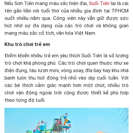
Nếu Sơn Tiên mang màu sắc hiện đại,
Suối Tiên
lại là cái
tên gắn liền với tuổi thơ của nhiều gia đình tại TP.HCM
suốt nhiều năm qua. Công viên này vẫn giữ được sức
hút nhờ sự đa dạng của các trò chơi và không gian
mang màu sắc cổ tích, văn hóa Việt Nam.
Khu trò chơi trẻ em
Điểm khiến nhiều trẻ em yêu thích Suối Tiên là số lượng
trò chơi khá phong phú. Các trò chơi quen thuộc như xe
điện đụng, tàu lượn mini, vòng xoay, đĩa bay hay khu nhà
banh luôn thu hút đông trẻ nhỏ vào dịp cuối tuần. Với
các bé thích cảm giác mạnh hơn một chút, nhiều trò
chơi vận động ngoài trời cũng được thiết kế phù hợp
theo từng độ tuổi.