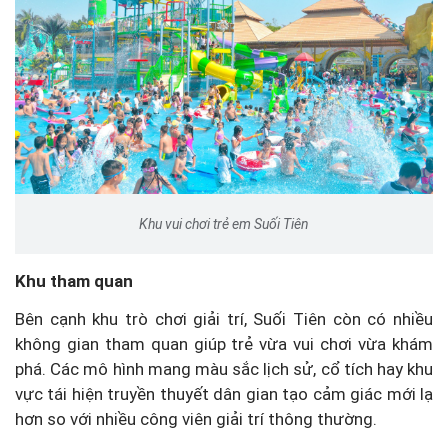
Khu vui chơi trẻ em Suối Tiên
Khu tham quan
Bên cạnh khu trò chơi giải trí, Suối Tiên còn có nhiều
không gian tham quan giúp trẻ vừa vui chơi vừa khám
phá. Các mô hình mang màu sắc lịch sử, cổ tích hay khu
vực tái hiện truyền thuyết dân gian tạo cảm giác mới lạ
hơn so với nhiều công viên giải trí thông thường.