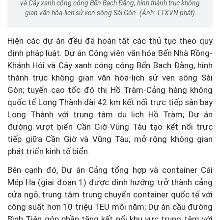
và Cây xanh công cộng Bến Bạch Đằng, hình thành trục không
gian văn hóa-lịch sử ven sông Sài Gòn. (Ảnh: TTXVN phát)
Hiện các dự án đều đã hoàn tất các thủ tục theo quy
định pháp luật. Dự án Công viên văn hóa Bến Nhà Rồng-
Khánh Hội và Cây xanh công cộng Bến Bạch Đằng, hình
thành trục không gian văn hóa-lịch sử ven sông Sài
Gòn; tuyến cao tốc đô thị Hồ Tràm-Cảng hàng không
quốc tế Long Thành dài 42 km kết nối trực tiếp sân bay
Long Thành với trung tâm du lịch Hồ Tràm; Dự án
đường vượt biển Cần Giờ-Vũng Tàu tạo kết nối trực
tiếp giữa Cần Giờ và Vũng Tàu, mở rộng không gian
phát triển kinh tế biển.
Bên cạnh đó, Dự án Cảng tổng hợp và container Cái
Mép Hạ (giai đoạn 1) được định hướng trở thành cảng
cửa ngõ, trung tâm trung chuyển container quốc tế với
công suất hơn 10 triệu TEU mỗi năm; Dự án cầu đường
Bình Tiên góp phần tăng kết nối khu vực trung tâm với