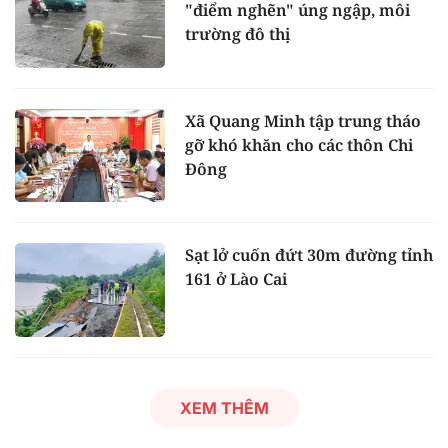
"điểm nghẽn" úng ngập, môi
trường đô thị
Xã Quang Minh tập trung tháo
gỡ khó khăn cho các thôn Chi
Đông
Sạt lở cuốn đứt 30m đường tỉnh
161 ở Lào Cai
XEM THÊM