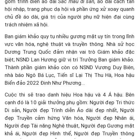
gồm trình diễn áo dài
Sắc màu di sản
,
áo dài cách tân
hội nhập, trang phục dạ hội và phần ứng xử xoay quanh
chủ đề áo dài, giá trị của người phụ nữ hiện đại cùng
trách nhiệm xã hội.
Ban giám khảo quy tụ nhiều gương mặt uy tín trong lĩnh
vực văn hóa, nghệ thuật và truyền thông. Nhà sử học
Dương Trung Quốc đảm nhận vai trò Giám khảo đặc
biệt; NSND Lan Hương giữ vị trí Trưởng Ban giám khảo.
Thành phần giám khảo còn có NSND Vương Duy Biên,
nhà báo Ngô Bá Lục, Tiến sĩ Lại Thị Thu Hà, Hoa hậu
Biển đảo 2022 Đinh Như Phương...
Cuộc thi sẽ trao danh hiệu Hoa hậu và 4 Á hậu. Bên
cạnh đó là 10 giải thưởng phụ gồm: Người đẹp Tri thức
Di sản, Người đẹp Trình diễn Áo dài đẹp nhất, Người
đẹp Truyền cảm hứng Văn hóa, Người đẹp Nhân ái,
Người đẹp Tài năng Nghệ thuật, Người đẹp Gương mặt
khả ái, Người đẹp Hình thể, Người đẹp Truyền thông