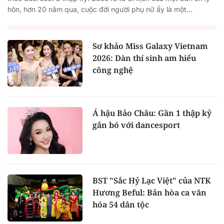
hôn, hơn 20 năm qua, cuộc đời người phụ nữ ấy là một...
Sơ khảo Miss Galaxy Vietnam
2026: Dàn thí sinh am hiểu
công nghệ
Á hậu Bảo Châu: Gần 1 thập kỷ
gắn bó với dancesport
BST "Sắc Hỷ Lạc Việt" của NTK
Hương Beful: Bản hòa ca văn
hóa 54 dân tộc