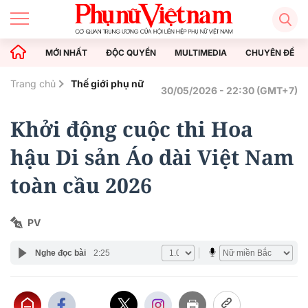
MỚI NHẤT
ĐỘC QUYỀN
MULTIMEDIA
CHUYÊN ĐỀ
Trang chủ
Thế giới phụ nữ
30/05/2026 - 22:30 (GMT+7)
Khởi động cuộc thi Hoa
hậu Di sản Áo dài Việt Nam
toàn cầu 2026
PV
Nghe đọc bài
2:25