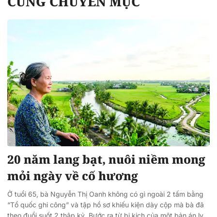
CÙNG CHUYÊN MỤC
20 năm lang bạt, nuôi niềm mong
mỏi ngày về cố hương
Ở tuổi 65, bà Nguyễn Thị Oanh không có gì ngoài 2 tấm bằng
“Tổ quốc ghi công” và tập hồ sơ khiếu kiện dày cộp mà bà đã
theo đuổi suốt 2 thập kỷ. Bước ra từ bi kịch của một bản án ly