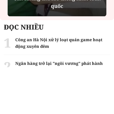
quốc
ĐỌC NHIỀU
Công an Hà Nội xử lý loạt quán game hoạt
động xuyên đêm
Ngân hàng trở lại "ngôi vương" phát hành
trái phiếu: Báo hiệu cuộc đua vốn mới
Về Lấp Vò khám phá điểm sáng mới của du
lịch cộng đồng
Từ 4/8, chính thức lọc ảo xét tuyển đại học