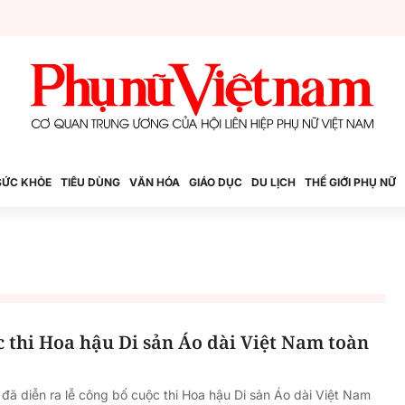
SỨC KHỎE
TIÊU DÙNG
VĂN HÓA
GIÁO DỤC
DU LỊCH
THẾ GIỚI PHỤ NỮ
 thi Hoa hậu Di sản Áo dài Việt Nam toàn
 đã diễn ra lễ công bố cuộc thi Hoa hậu Di sản Áo dài Việt Nam