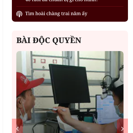
Tìm hoài chàng trai năm ấy
BÀI ĐỘC QUYỀN