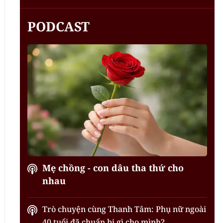
PODCAST
Mẹ chồng - con dâu tha thứ cho
nhau
Trò chuyện cùng Thanh Tâm: Phụ nữ ngoài
40 tuổi đã chuẩn bị gì cho mình?