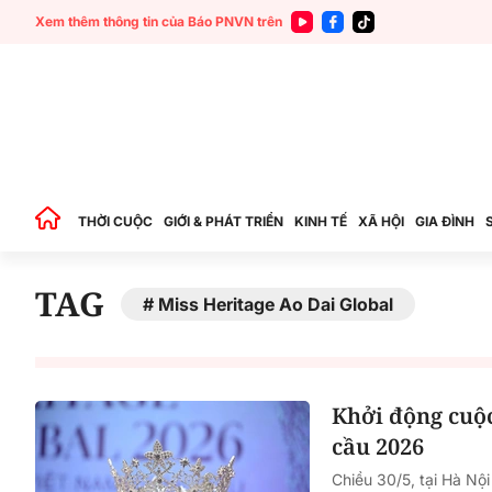
Xem thêm thông tin của Báo PNVN trên
THỜI CUỘC
GIỚI & PHÁT TRIỂN
KINH TẾ
XÃ HỘI
GIA ĐÌNH
TAG
Miss Heritage Ao Dai Global
Khởi động cuộc
cầu 2026
Chiều 30/5, tại Hà Nội