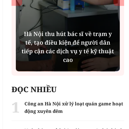
Hà Nội thu hút bác sĩ về trạm y
ụ
tế, tạo điều kiện để người dân
tiếp cận các dịch vụ y tế kỹ thuật
cao
ĐỌC NHIỀU
Công an Hà Nội xử lý loạt quán game hoạt
động xuyên đêm