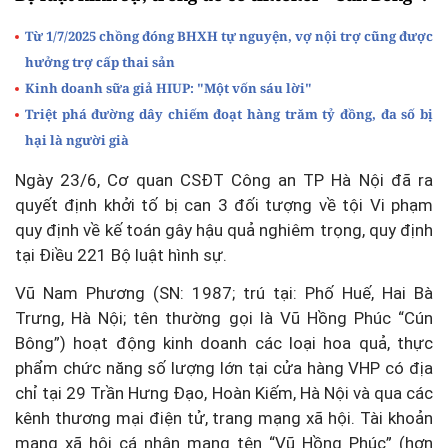
Từ 1/7/2025 chồng đóng BHXH tự nguyện, vợ nội trợ cũng được
hưởng trợ cấp thai sản
Kinh doanh sữa giả HIUP: "Một vốn sáu lời"
Triệt phá đường dây chiếm đoạt hàng trăm tỷ đồng, đa số bị
hại là người già
Ngày 23/6, Cơ quan CSĐT Công an TP Hà Nội đã ra
quyết định khởi tố bị can 3 đối tượng về tội Vi phạm
quy định về kế toán gây hậu quả nghiêm trọng, quy định
tại Điều 221 Bộ luật hình sự.
Vũ Nam Phương (SN: 1987; trú tại: Phố Huế, Hai Bà
Trưng, Hà Nội; tên thường gọi là Vũ Hồng Phúc “Cún
Bông”) hoạt động kinh doanh các loại hoa quả, thực
phẩm chức năng số lượng lớn tại cửa hàng VHP có địa
chỉ tại 29 Trần Hưng Đạo, Hoàn Kiếm, Hà Nội và qua các
kênh thương mại điện tử, trang mạng xã hội. Tài khoản
mạng xã hội cá nhân mang tên “Vũ Hồng Phúc” (hơn