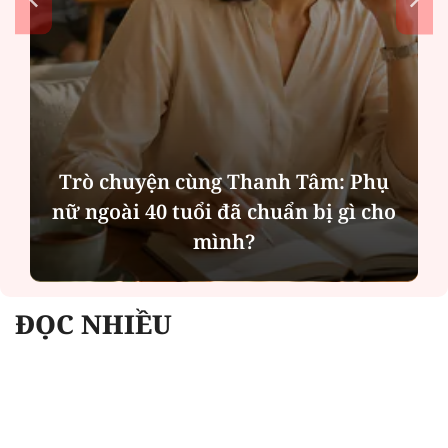
Trò chuyện cùng Thanh Tâm: Phụ
nữ ngoài 40 tuổi đã chuẩn bị gì cho
mình?
ĐỌC NHIỀU
Công an Hà Nội xử lý loạt quán game hoạt
động xuyên đêm