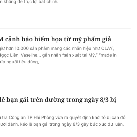
 khống để trục lợi bất chính.
 cảnh báo hiểm họa từ mỹ phẩm giả
giữ hơn 10.000 sản phẩm mang các nhãn hiệu như OLAY,
ọc Liên, Vaseline… gắn nhãn “sản xuất tại Mỹ,” “made in
ừa người tiêu dùng,
lê bạn gái trên đường trong ngày 8/3 bị
 tra Công an TP Hải Phòng vừa ra quyết định khởi tố bị can đối
ười đánh, kéo lê bạn gái trong ngày 8/3 gây bức xúc dư luận.