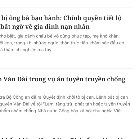
8 bị ông bà bạo hành: Chính quyền tiết lộ
t bất ngờ về gia đình nạn nhân
ho biết, gia cảnh cháu bé vô cùng phức tạp, mẹ khó khăn,
ôi con, trong khi những người thân trực tiếp chăm sóc đều có
và thậm chí nghiện ma túy...
 Văn Đài trong vụ án tuyên truyền chống
tra Bộ Công an đã ra Quyết định khởi tố bị can, Lệnh bắt bị can
guyễn Văn Đài về tội “Làm, tàng trữ, phát tán hoặc tuyên truyền
vật phẩm nhằm chống Nhà nước Cộng hòa xã hội chủ nghĩa Việt