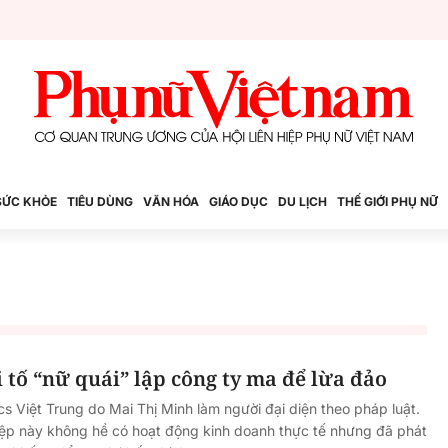
SỨC KHỎE
TIÊU DÙNG
VĂN HÓA
GIÁO DỤC
DU LỊCH
THẾ GIỚI PHỤ NỮ
 tố “nữ quái” lập công ty ma để lừa đảo
s Việt Trung do Mai Thị Minh làm người đại diện theo pháp luật.
iệp này không hề có hoạt động kinh doanh thực tế nhưng đã phát