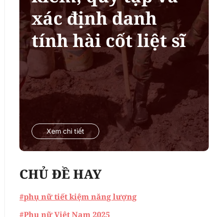
xác định danh
tính hài cốt liệt sĩ
Xem chi tiết
CHỦ ĐỀ HAY
#phụ nữ tiết kiệm năng lượng
#Phụ nữ Việt Nam 2025