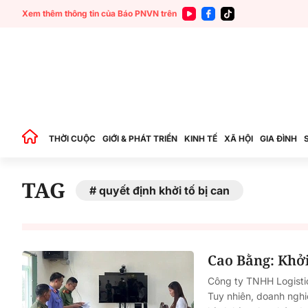
Xem thêm thông tin của Báo PNVN trên
THỜI CUỘC
GIỚI & PHÁT TRIỂN
KINH TẾ
XÃ HỘI
GIA ĐÌNH
TAG
quyết định khởi tố bị can
Cao Bằng: Khởi
Công ty TNHH Logistic
Tuy nhiên, doanh ngh