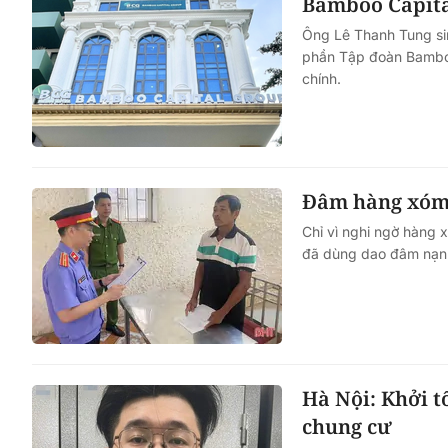
Bamboo Capita
Ông Lê Thanh Tung si
phần Tập đoàn Bamboo 
chính.
Đâm hàng xóm t
Chỉ vì nghi ngờ hàng 
đã dùng dao đâm nạn 
Hà Nội: Khởi t
chung cư