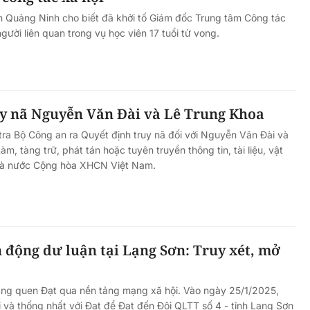
h Quảng Ninh cho biết đã khởi tố Giám đốc Trung tâm Công tác
gười liên quan trong vụ học viên 17 tuổi tử vong.
uy nã Nguyễn Văn Đài và Lê Trung Khoa
tra Bộ Công an ra Quyết định truy nã đối với Nguyễn Văn Đài và
àm, tàng trữ, phát tán hoặc tuyên truyền thông tin, tài liệu, vật
à nước Cộng hòa XHCN Việt Nam.
 động dư luận tại Lạng Sơn: Truy xét, mở
g quen Đạt qua nền tảng mạng xã hội. Vào ngày 25/1/2025,
i và thống nhất với Đạt để Đạt đến Đội QLTT số 4 - tỉnh Lạng Sơn