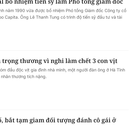
l bổ nhiệm tiến sỹ làm Phó tổng giám đốc
nh năm 1990 vừa được bổ nhiệm Phó tổng Giám đốc Công ty cổ
Capita. Ông Lê Thanh Tung có trình độ tiến sỹ đầu tư và tài
rọng thương vì nghi làm chết 3 con vịt
xóm đầu độc vịt gia đình nhà mình, một người đàn ông ở Hà Tĩnh
nhân thương tích nặng.
ố, bắt tạm giam đối tượng đánh cô gái ở