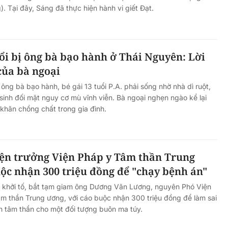
). Tại đây, Sáng đã thực hiện hành vi giết Đạt.
ệt Nam
 chuyển
ển công
Tín hiệu nợ phía sau lợi nhuận
uổi bị ông bà bạo hành ở Thái Nguyên: Lời
tăng mạnh của MBBank
của bà ngoại
ông bà bạo hành, bé gái 13 tuổi P.A. phải sống nhờ nhà dì ruột,
 sinh đối mặt nguy cơ mù vĩnh viễn. Bà ngoại nghẹn ngào kể lại
khăn chồng chất trong gia đình.
ện trưởng Viện Pháp y Tâm thần Trung
ộc nhận 300 triệu đồng để "chạy bệnh án"
 khởi tố, bắt tạm giam ông Dương Văn Lương, nguyên Phó Viện
m thần Trung ương, với cáo buộc nhận 300 triệu đồng để làm sai
nh tâm thần cho một đối tượng buôn ma túy.