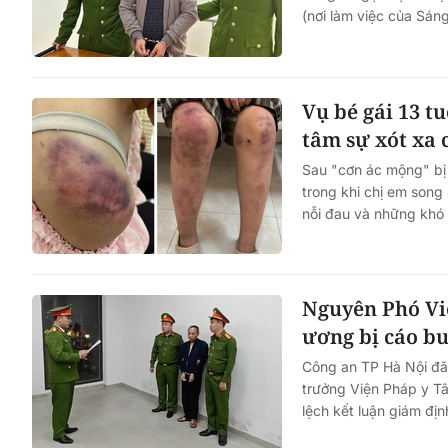
(nơi làm việc của Sáng
Vai trò của Hội LHPN Vi
trong thúc đẩy tiến trình
đổi số quốc gia và phát tri
Vụ bé gái 13 t
dân số
tâm sự xót xa 
Sau "cơn ác mộng" bị 
trong khi chị em song
nỗi đau và những khó 
Nguyên Phó Vi
ương bị cáo bu
Công an TP Hà Nội đã
trưởng Viện Pháp y Tâ
lệch kết luận giám đị