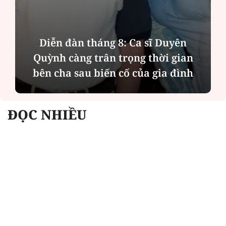
Diễn đàn tháng 8: Ca sĩ Duyên
Quỳnh càng trân trọng thời gian
bên cha sau biến cố của gia đình
ĐỌC NHIỀU
Công an Hà Nội xử lý loạt quán game hoạt
động xuyên đêm
Ngân hàng trở lại "ngôi vương" phát hành
trái phiếu: Báo hiệu cuộc đua vốn mới