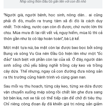
Nhịp sống thôn Đầu Gò gắn liền với con đò nhỏ
"Người già, người bệnh, học sinh, nông dân... ai cũng
phải đi đò, muốn ra trung tâm xã đi đò là cách duy
nhất. Trời nắng, nước cạn còn đi được, chứ nước lớn thì
chịu. Mùa mưa đi lại rất vất vả, nguy hiểm, mùa lũ thì cả
thôn gần như bị cô lập hoàn toàn", bà Lệ kể.
Một mặt tựa núi, ba mặt còn lại được bao bọc bởi sông
Bung và sông Vu Gia nên Đầu Gò hiện lên như một "ốc
đảo" tách biệt với phần còn lại của xã. Ở đây, người dân
sinh sống chủ yếu bằng nghề trồng cây keo và trồng
cây dứa. Thế nhưng, ngay cả con đường đưa nông sản
ra thị trường cũng hành trình vô cùng gian nan.
Sau mỗi vụ thu hoạch, từng cây keo, từng xe dứa được
vận chuyển xuống mép sông rồi chất lên ghe đưa sang
bờ bên kia, nơi xe tải có thể tiếp cận để chở đi tiêu thụ.
Chỉ riêng công đoạn ấy đã khiến giá trị nông sản giảm