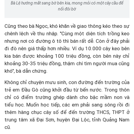
Bà Lệ hướng mắt sang bờ bên kia, mong mỏi có một cây cầu để
nối đôi bờ
Cũng theo bà Ngọc, khó khăn về giao thông kéo theo sự
chênh lệch về thu nhập. "Cùng một diện tích trồng keo
nhưng nơi có đường ô tô thì bán rất dễ. Còn ở đây phải
đi đò nên giá thấp hơn nhiều. Ví dụ 10.000 cây keo bên
kia bán được khoảng 100 triệu đồng, còn bên này chỉ
khoảng 30-35 triệu đồng, thậm chí tìm người mua cũng
khó", bà dẫn chứng.
Không chỉ chuyện mưu sinh, con đường đến trường của
trẻ em Đầu Gò cũng khởi đầu từ bến nước. Trong thôn
chỉ có điểm trường ghép dành cho bậc mầm non và
tiểu học. Muốn học tiếp, các em phải sang sông rồi đi
thêm hàng chục cây số để đến trường THCS, THPT ở
trung tâm xã Đại Sơn, huyện Đại Lộc, tỉnh Quảng Nam
cũ.