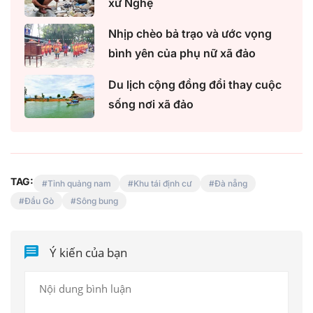
xứ Nghệ
Nhịp chèo bả trạo và ước vọng
bình yên của phụ nữ xã đảo
Du lịch cộng đồng đổi thay cuộc
sống nơi xã đảo
TAG:
Tỉnh quảng nam
Khu tái định cư
Đà nẵng
Đầu Gò
Sông bung
Ý kiến của bạn