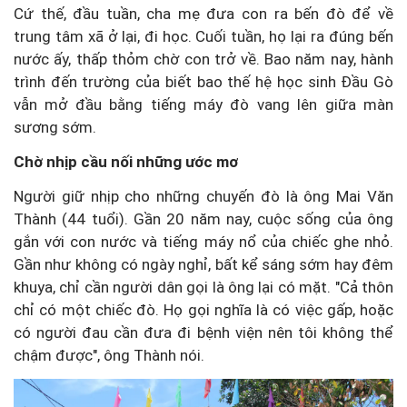
Cứ thế, đầu tuần, cha mẹ đưa con ra bến đò để về
trung tâm xã ở lại, đi học. Cuối tuần, họ lại ra đúng bến
nước ấy, thấp thỏm chờ con trở về. Bao năm nay, hành
trình đến trường của biết bao thế hệ học sinh Đầu Gò
vẫn mở đầu bằng tiếng máy đò vang lên giữa màn
sương sớm.
Chờ nhịp cầu nối những ước mơ
Người giữ nhịp cho những chuyến đò là ông Mai Văn
Thành (44 tuổi). Gần 20 năm nay, cuộc sống của ông
gắn với con nước và tiếng máy nổ của chiếc ghe nhỏ.
Gần như không có ngày nghỉ, bất kể sáng sớm hay đêm
khuya, chỉ cần người dân gọi là ông lại có mặt. "Cả thôn
chỉ có một chiếc đò. Họ gọi nghĩa là có việc gấp, hoặc
có người đau cần đưa đi bệnh viện nên tôi không thể
chậm được", ông Thành nói.