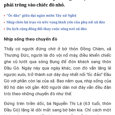
phải trông vào chiếc đò nhỏ.
"Ốc đảo" giữa đại ngàn miền Tây xứ Nghệ
Nhịp chèo bả trạo và ước vọng bình yên của phụ nữ xã đảo
Du lịch cộng đồng đổi thay cuộc sống nơi xã đảo
Nhịp sống theo chuyến đò
Thấy có người đứng chờ ở bờ thôn Đồng Chàm, xã
Thượng Đức, người lái đò vội nổ máy, điều khiển chiếc
ghe cũ lướt qua sông Bung để đón khách sang thôn
Đầu Gò. Ngày này qua ngày khác, con đò vẫn lặng lẽ
ngược xuôi, trở thành sợi dây duy nhất nối "ốc đảo" Đầu
Gò với phần còn lại của xã. Bao năm qua, nhịp sống của
80 hộ dân với gần 400 người dân nơi đây vẫn đều đặn
trôi theo những chuyến đò như thế.
Đứng trên triền dốc, bà Nguyễn Thị Lệ (63 tuổi, thôn
Đầu Gò) lặng lẽ dõi mắt sang bờ bên kia. Chỉ cách một