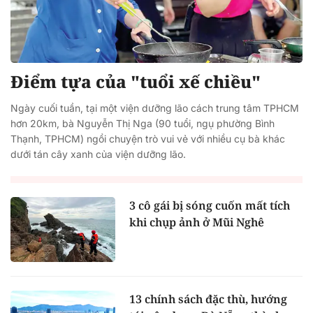
Điểm tựa của "tuổi xế chiều"
Ngày cuối tuần, tại một viện dưỡng lão cách trung tâm TPHCM
hơn 20km, bà Nguyễn Thị Nga (90 tuổi, ngụ phường Bình
Thạnh, TPHCM) ngồi chuyện trò vui vẻ với nhiều cụ bà khác
dưới tán cây xanh của viện dưỡng lão.
3 cô gái bị sóng cuốn mất tích
khi chụp ảnh ở Mũi Nghê
13 chính sách đặc thù, hướng