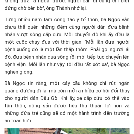
không đưa ra ngoài được, người cần đi cũng chỉ biết
đứng chờ bên bờ", ông Thành nhớ lại.
Từng nhiều năm làm công tác y tế thôn, bà Ngọc vẫn
chưa thể quên những đêm cùng người dân đưa bệnh
nhân vượt sông cấp cứu. Mỗi chuyến đò khi ấy đều là
một cuộc chạy đua với thời gian. "Mỗi lần đưa người
bệnh xuống đò là một lần thấp thỏm. Phải gọi người lái
đò, đưa bệnh nhân qua sông rồi mới tiếp tục chuyển lên
bệnh viện. Mỗi lần như vậy tôi đều rất xót xa", bà Ngọc
nghẹn giọng.
Bà Ngọc tin rằng, một cây cầu không chỉ rút ngắn
quãng đường đi lại mà còn mở ra nhiều cơ hội đổi thay
cho người dân Đầu Gò. Khi ấy, xe cấp cứu có thể vào
tận thôn, nông sản được tiêu thụ thuận lợi hơn và
những đứa trẻ cũng sẽ có một hành trình đến trường
an toàn hơn.