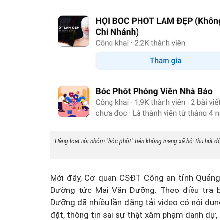
Mua nhà thuộc dự án đan
chấp, làm sao để hạn chế 
Hàng loạt hội nhóm "bóc phốt" trên không mạng xã hội thu hút đ
Mới đây, Cơ quan CSĐT Công an tỉnh Quảng
Dường tức Mai Văn Dưỡng. Theo điều tra 
Dưỡng đã nhiều lần đăng tải video có nội dun
đặt, thông tin sai sự thật xâm phạm danh dự,