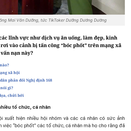
am ông Mai Văn Dưỡng, tức TikToker Dưỡng Dướng Dường
các lĩnh vực như dịch vụ ăn uống, làm đẹp, kinh
rơi vào cảnh bị tấn công “bóc phốt” trên mạng xã
i vấn nạn này?
 nào?
mạng xã hội
dân phản đối Nghị định 168
nói gì?
dọa, chửi bới
nhiều tổ chức, cá nhân
ội xuất hiện nhiều hội nhóm và các cá nhân có sức ảnh
 việc “bóc phốt” các tổ chức, cá nhân mà họ cho rằng đã