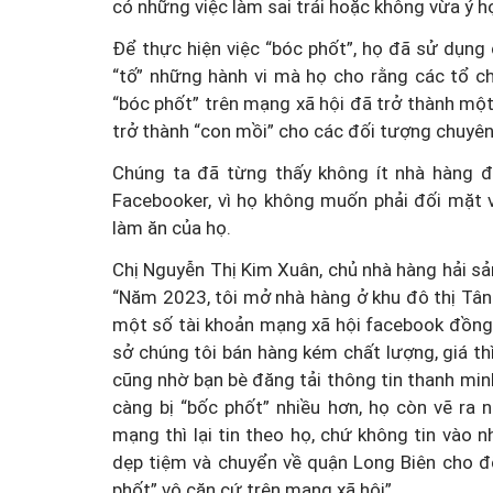
có những việc làm sai trái hoặc không vừa ý h
Để thực hiện việc “bóc phốt”, họ đã sử dụn
“tố” những hành vi mà họ cho rằng các tổ c
“bóc phốt” trên mạng xã hội đã trở thành một
trở thành “con mồi” cho các đối tượng chuyên 
Chúng ta đã từng thấy không ít nhà hàng đã
Facebooker, vì họ không muốn phải đối mặt 
làm ăn của họ.
Chị Nguyễn Thị Kim Xuân, chủ nhà hàng hải sả
“Năm 2023, tôi mở nhà hàng ở khu đô thị Tân
một số tài khoản mạng xã hội facebook đồng l
sở chúng tôi bán hàng kém chất lượng, giá thì 
cũng nhờ bạn bè đăng tải thông tin thanh min
càng bị “bốc phốt” nhiều hơn, họ còn vẽ ra
mạng thì lại tin theo họ, chứ không tin vào 
dẹp tiệm và chuyển về quận Long Biên cho đến
phốt” vô căn cứ trên mạng xã hội”.