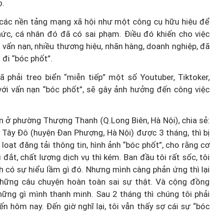
ọ.
g các nền tảng mạng xã hội như một công cụ hữu hiệu để
hức, cá nhân đó đã có sai phạm. Điều đó khiến cho việc
 vấn nạn, nhiều thương hiệu, nhãn hàng, doanh nghiệp, đã
đi “bóc phốt”.
 phải treo biển “miễn tiếp” một số Youtuber, Tiktoker,
với vấn nạn “bóc phốt”, sẽ gây ảnh hưởng đến công việc
n ở phường Thượng Thanh (Q.Long Biên, Hà Nội), chia sẻ:
 Tây Đô (huyện Đan Phượng, Hà Nội) được 3 tháng, thì bị
oạt đăng tải thông tin, hình ảnh “bóc phốt”, cho rằng cơ
đắt, chất lượng dịch vụ thì kém. Ban đầu tôi rất sốc, tôi
h có sự hiểu lầm gì đó. Nhưng mình càng phản ứng thì lại
 những câu chuyện hoàn toàn sai sự thật. Và cộng đồng
những gì mình thanh minh. Sau 2 tháng thì chúng tôi phải
 hôm nay. Đến giờ nghĩ lại, tôi vẫn thấy sợ cái sự “bóc