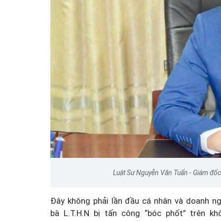
Luật Sư Nguyễn Văn Tuấn - Giám đốc
Đây không phải lần đầu cá nhân và doanh ng
bà L.T.H.N bị tấn công “bóc phốt” trên kh