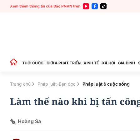
Xem thêm thông tin của Báo PNVN trên
THỜI CUỘC
GIỚI & PHÁT TRIỂN
KINH TẾ
XÃ HỘI
GIA ĐÌNH
Trang chủ
Pháp luật-Bạn đọc
Pháp luật & cuộc sống
Làm thế nào khi bị tấn côn
Hoàng Sa