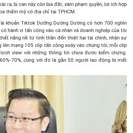
oài ra, bị can này còn bịa đặt, xâm phạm quyền, lợi ích hợp
oa thẩm mỹ có địa chỉ tại TPHCM.
: “Tài khoản Tiktok Dưỡng Dướng Dường có hơn 700 nghìn
c có hành vi tấn công vào cá nhân và doanh nghiệp của tôi
hất nặng nề từ tinh thần đến thiệt hại tài chính, nhân sự
 lên mạng 105 clip tấn công xoáy vào chúng tôi, mỗi clip
 lượt view với những thông tin chưa được kiểm chứng.
 60%-70%, cùng với đó là gần 50 người lao động bị mất