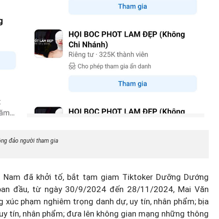
Thành lập thành phố Bắc Ninh
trực thuộc Trung ương: Tầm
g thế
nhìn đô thị hiện đại và giàu bả
rủi ro?
sắc
ông đảo người tham gia
 Nam đã khởi tố, bắt tạm giam Tiktoker Dưỡng Dướng
ban đầu, từ ngày 30/9/2024 đến 28/11/2024, Mai Văn
g xúc phạm nghiêm trọng danh dự, uy tín, nhân phẩm; bịa
 uy tín, nhân phẩm; đưa lên không gian mạng những thông