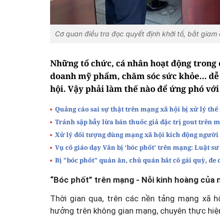
Cơ quan điều tra đọc quyết định khởi tố, bắt gi
Những tổ chức, cá nhân hoạt động trong 
doanh mỹ phẩm, chăm sóc sức khỏe... dễ 
hội. Vậy phải làm thế nào để ứng phó vớ
Quảng cáo sai sự thật trên mạng xã hội bị xử lý thế
Tránh sập bẫy lừa bán thuốc giả đặc trị gout trên 
Xử lý đối tượng dùng mạng xã hội kích động người 
Vụ cô giáo dạy Văn bị ‘bóc phốt’ trên mạng: Luật sư 
Bị "bóc phốt" quán ăn, chủ quán bắt cô gái quỳ, đe 
“Bóc phốt” trên mạng - Nỗi kinh hoàng của 
Thời gian qua, trên các nền tảng mạng xã h
hưởng trên không gian mạng, chuyên thực hiện