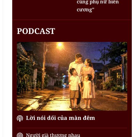
cùng phụ nữ biên
cương"
PODCAST
Lời nói dối của màn đêm
Người già thương nhau