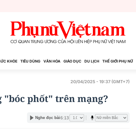
SỨC KHỎE
TIÊU DÙNG
VĂN HÓA
GIÁO DỤC
DU LỊCH
THẾ GIỚI PHỤ NỮ
20/04/2025 - 19:37 (GMT+7)
g "bóc phốt" trên mạng?
6:13
Nghe đọc bài