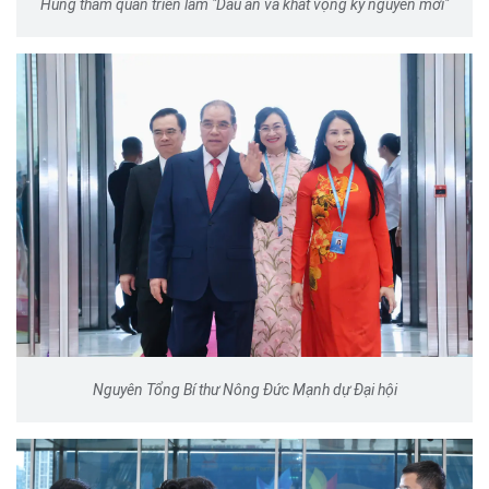
Hùng tham quan triển lãm "Dấu ấn và khát vọng kỷ nguyên mới"
Nguyên Tổng Bí thư Nông Đức Mạnh dự Đại hội