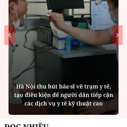
Diễn đàn tháng 8: Ca sĩ Duyên
Quỳnh càng trân trọng thời gian
bên cha sau biến cố của gia đình
ĐỌC NHIỀU