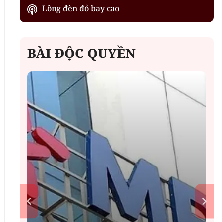
Lồng đèn đỏ bay cao
BÀI ĐỘC QUYỀN