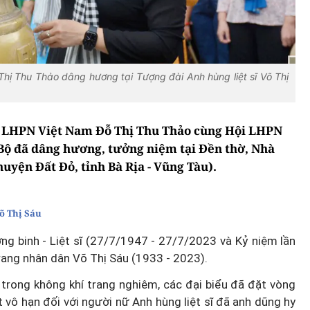
hị Thu Thảo dâng hương tại Tượng đài Anh hùng liệt sĩ Võ Thị
i LHPN Việt Nam Đỗ Thị Thu Thảo cùng Hội LHPN
Bộ đã dâng hương, tưởng niệm tại Đền thờ, Nhà
huyện Đất Đỏ, tỉnh Bà Rịa - Vũng Tàu).
õ Thị Sáu
g binh - Liệt sĩ (27/7/1947 - 27/7/2023 và Kỷ niệm lần
trang nhân dân Võ Thị Sáu (1933 - 2023).
 trong không khí trang nghiêm, các đại biểu đã đặt vòng
 vô hạn đối với người nữ Anh hùng liệt sĩ đã anh dũng hy