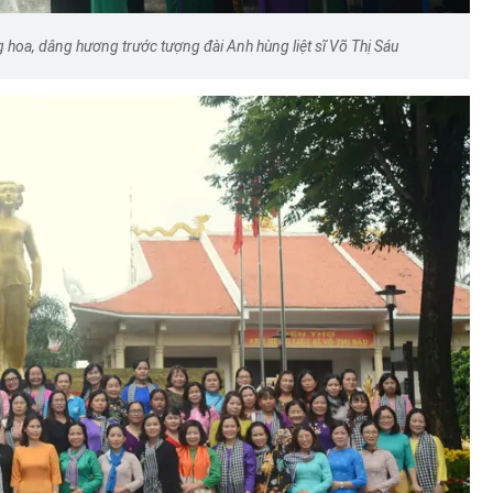
hoa, dâng hương trước tượng đài Anh hùng liệt sĩ Võ Thị Sáu
nh báo
Chính sách hậu xuất khẩu lao
ảo Luật
động: "Đi để trở về" và bài toán
lập nghiệp cho lao động nữ