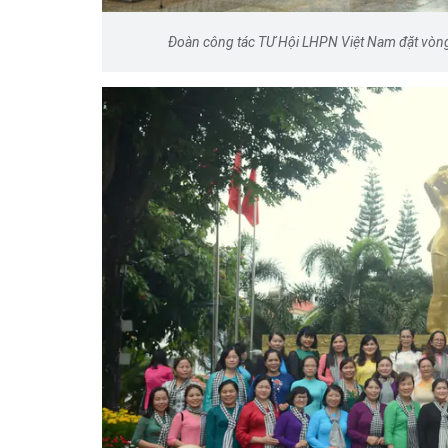
Đoàn công tác TƯ Hội LHPN Việt Nam đặt vòng 
Doanh nghiệp thủy sản cả
"điểm nghẽn" trong dự th
An toàn thực phẩm