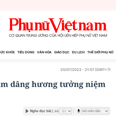
SỨC KHỎE
TIÊU DÙNG
VĂN HÓA
GIÁO DỤC
DU LỊCH
THẾ GIỚI PHỤ NỮ
20/07/2023 - 21:07 (GMT+7)
am dâng hương tưởng niệm
1:44
Nghe đọc bài