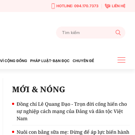
HOTLINE: 094.170.7373
LIÊN HỆ
VÌ CỘNG ĐỒNG
PHÁP LUẬT-BẠN ĐỌC
CHUYÊN ĐỀ
MỚI & NÓNG
Đồng chí Lê Quang Đạo - Trọn đời cống hiến cho
sự nghiệp cách mạng của Đảng và dân tộc Việt
Nam
Nuôi con bằng sữa mẹ: Đừng để áp lực biến hành