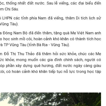
ộc, thống nhất đất nước. Sau lễ viếng, các đại biểu đến
ệm Chị Sáu.
 LHPN các tỉnh phía Nam đã viếng, thăm Di tích lịch sử
 Vũng Tàu).
ua Đông Nam Bộ đã đến thăm, tặng quà Mẹ Việt Nam anh
ho học sinh mồ côi, hoàn cảnh khó khăn có thành tích học
và TP Vũng Tàu (tỉnh Bà Rịa - Vũng Tàu).
m Đỗ Thị Thu Thảo đã thăm hỏi sức khỏe, chúc các Mẹ
 sức khỏe; mong muốn các gia đình chính sách, người có
góp phần xây dựng quê hương, đất nước ngày càng giàu
i, có hoàn cảnh khó khăn tiếp tục nỗ lực trong học tập