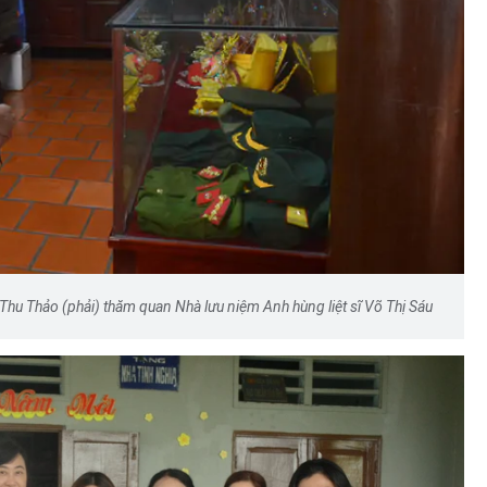
hu Thảo (phải) thăm quan Nhà lưu niệm Anh hùng liệt sĩ Võ Thị Sáu