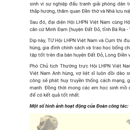
sinh vì sự nghiệp đấu tranh giải phóng dân t
thắp hương, thăm quan Đền thờ và Nhà lưu ni
Sau đó, đại diện Hội LHPN Việt Nam cùng Hội
căn cứ Minh Đạm (huyện Đất Đỏ, tỉnh Bà Rịa -
Dịp này, TƯ Hội LHPN Việt Nam và Cụm thi đ
hùng, gia đình chính sách và trao học bổng c
tập tốt trên địa bàn huyện Đất Đỏ, Long Điền 
Phó Chủ tịch Thường trực Hội LHPN Việt Na
Việt Nam Anh hùng, vợ liệt sĩ luôn dồi dào
công sẽ phát huy truyền thống cách mạng, 
mạnh. Đồng thời mong các em học sinh mồ cô
để có kết quả tốt nhất.
Một số hình ảnh hoạt động của Đoàn công tác: