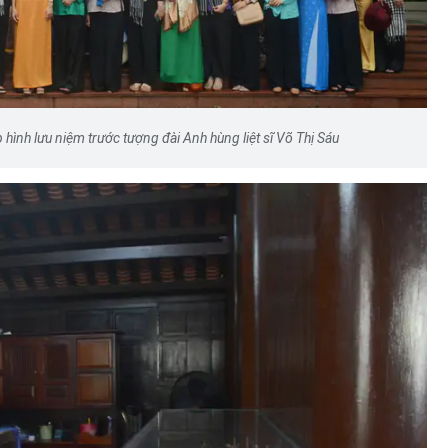
ình lưu niệm trước tượng đài Anh hùng liệt sĩ Võ Thị Sáu