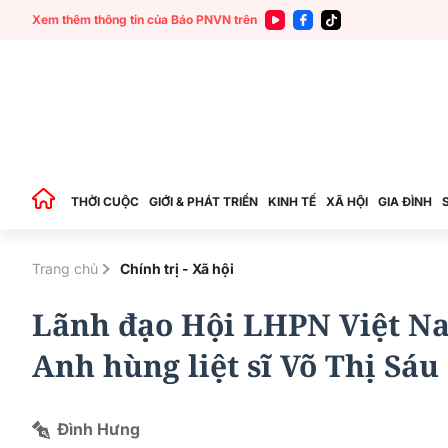
Xem thêm thông tin của Báo PNVN trên
THỜI CUỘC
GIỚI & PHÁT TRIỂN
KINH TẾ
XÃ HỘI
GIA ĐÌNH
Trang chủ
Chính trị - Xã hội
Lãnh đạo Hội LHPN Việt N
Anh hùng liệt sĩ Võ Thị Sáu
Đình Hưng