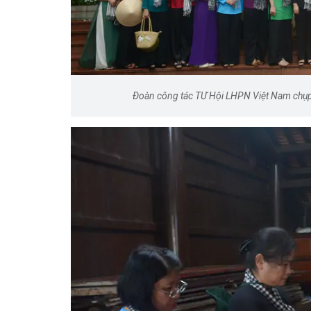
Đoàn công tác TƯ Hội LHPN Việt Nam chụp h