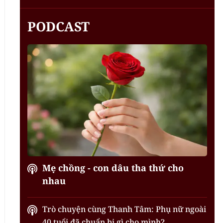
PODCAST
Mẹ chồng - con dâu tha thứ cho
nhau
Trò chuyện cùng Thanh Tâm: Phụ nữ ngoài
40 tuổi đã chuẩn bị gì cho mình?