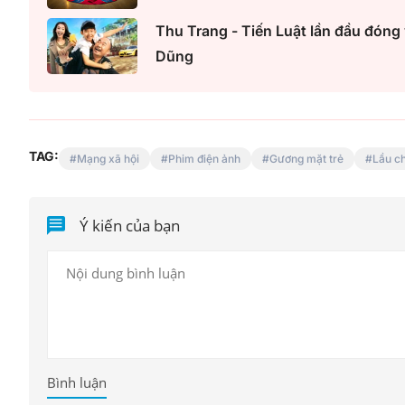
Thu Trang - Tiến Luật lần đầu đón
Dũng
TAG:
Mạng xã hội
Phim điện ảnh
Gương mặt trẻ
Lầu c
Ý kiến của bạn
Bình luận