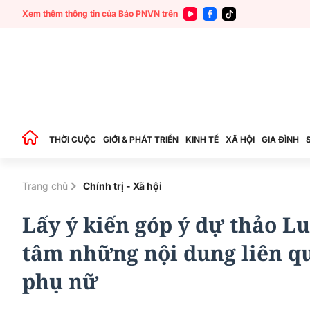
Xem thêm thông tin của Báo PNVN trên
THỜI CUỘC
GIỚI & PHÁT TRIỂN
KINH TẾ
XÃ HỘI
GIA ĐÌNH
Trang chủ
Chính trị - Xã hội
Lấy ý kiến góp ý dự thảo Lu
tâm những nội dung liên q
phụ nữ