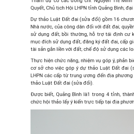
Tham dự có các đồng chí: Nguyễn Thị Minh 
Quyết, Chủ tịch Hội LHPN tỉnh Quảng Bình; đại 
Dự thảo Luật Đất đai (sửa đổi) gồm 16 chươn
Nhà nước, của công dân đối với đất đai; quyề
sử dụng đất; bồi thường, hỗ trợ tái định cư 
mục đích sử dụng đất; đăng ký đất đai, cấp g
tài sản gắn liền với đất; chế độ sử dụng các l
Thực hiện chức năng, nhiệm vụ góp ý, phản bi
cơ sở cho việc góp ý dự thảo Luật Đất đai 
LHPN các cấp từ trung ương đến địa phương tr
thảo Luật Đất đai (sửa đổi).
Được biết, Quảng Bình là1 trong 4 tỉnh, th
chức hội thảo lấy ý kiến trực tiếp tại địa phươ