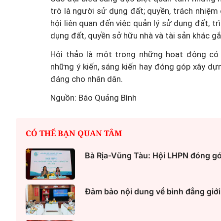
trò là người sử dụng đất; quyền, trách nhiệm
hội liên quan đến việc quản lý sử dụng đất, tr
dụng đất, quyền sở hữu nhà và tài sản khác gắ
Hội thảo là một trong những hoạt động có 
những ý kiến, sáng kiến hay đóng góp xây dựn
Thanh Tâm kể chuyện: 
đáng cho nhân dân.
muốn nhận bạn gái cũ củ
Nguồn: Báo Quảng Bình
trai làm con nuôi
CÓ THỂ BẠN QUAN TÂM
Bà Rịa-Vũng Tàu: Hội LHPN đóng góp
Đảm bảo nội dung về bình đẳng giới 