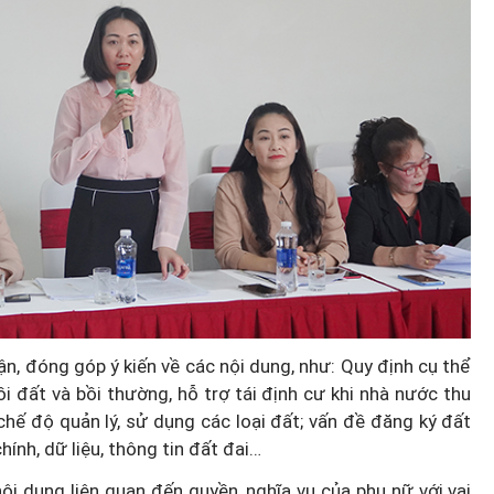
uận, đóng góp ý kiến về các nội dung, như: Quy định cụ thể
i đất và bồi thường, hỗ trợ tái định cư khi nhà nước thu
; chế độ quản lý, sử dụng các loại đất; vấn đề đăng ký đất
hính, dữ liệu, thông tin đất đai…
i dung liên quan đến quyền, nghĩa vụ của phụ nữ với vai