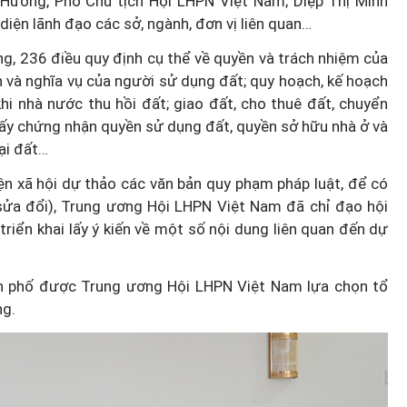
Hương, Phó Chủ tịch Hội LHPN Việt Nam; Diệp Thị Minh
diện lãnh đạo các sở, ngành, đơn vị liên quan…
g, 236 điều quy định cụ thể về quyền và trách nhiệm của
n và nghĩa vụ của người sử dụng đất; quy hoạch, kế hoạch
khi nhà nước thu hồi đất; giao đất, cho thuê đất, chuyển
iấy chứng nhận quyền sử dụng đất, quyền sở hữu nhà ở và
oại đất…
ện xã hội dự thảo các văn bản quy phạm pháp luật, để có
(sửa đổi), Trung ương Hội LHPN Việt Nam đã chỉ đạo hội
iển khai lấy ý kiến về một số nội dung liên quan đến dự
ành phố được Trung ương Hội LHPN Việt Nam lựa chọn tổ
ng.