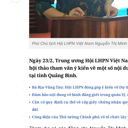
Phó Chủ tịch Hội LHPN Việt Nam Nguyễn Thị Minh H
Ngày 23/2, Trung ương Hội LHPN Việt Na
hội thảo tham vấn ý kiến về một số nội d
tại tỉnh Quảng Bình.
Bà Rịa-Vũng Tàu: Hội LHPN đóng góp ý kiến về Dự t
Đảm bảo nội dung về bình đẳng giới trong quản lý, 
Cần có quy định cụ thể về cấp giấy chứng nhận quy
đất
Công điện của Thủ tướng Chính phủ về tổ chức lấy ý