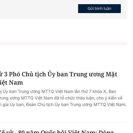
Gửi bình luận
ử 3 Phó Chủ tịch Ủy ban Trung ương Mặt
Việt Nam
ghị Ủy ban Trung ương MTTQ Việt Nam lần thứ 7 khóa X, Ban
rung ương MTTQ Việt Nam đã tổ chức thảo luận, cho ý kiến về
m gia Ủy ban, Đoàn Chủ tịch Ủy ban Trung ương MTTQ Việt Nam.
ể sử - 80 năm Quốc hội Việt Nam: Dòng