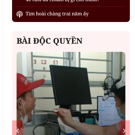
Tìm hoài chàng trai năm ấy
BÀI ĐỘC QUYỀN