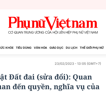
SỨC KHỎE
TIÊU DÙNG
VĂN HÓA
GIÁO DỤC
DU LỊCH
THẾ GIỚI PHỤ NỮ
23/02/2023 - 13:05 (GMT+7)
ật Đất đai (sửa đổi): Quan
uan đến quyền, nghĩa vụ của