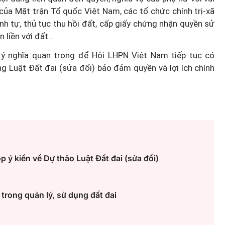
 của Mặt trận Tổ quốc Việt Nam, các tổ chức chính trị-xã
ình tự, thủ tục thu hồi đất, cấp giấy chứng nhận quyền sử
n liền với đất…
ý nghĩa quan trọng để Hội LHPN Việt Nam tiếp tục có
g Luật Đất đai (sửa đổi) bảo đảm quyền và lợi ích chính
Bố mẹ
Trò chuyện cùng Thanh Tâm: Ph
a con
nữ ngoài 40 tuổi đã chuẩn bị gì
cho mình?
 ý kiến về Dự thảo Luật Đất đai (sửa đổi)
trong quản lý, sử dụng đất đai