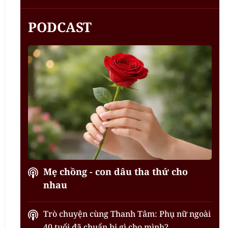
PODCAST
Mẹ chồng - con dâu tha thứ cho
nhau
Trò chuyện cùng Thanh Tâm: Phụ nữ ngoài
40 tuổi đã chuẩn bị gì cho mình?