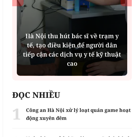
Hà Nội thu hút bác sĩ về trạm y
ụ
tế, tạo điều kiện để người dân
tiếp cận các dịch vụ y tế kỹ thuật
cao
ĐỌC NHIỀU
Công an Hà Nội xử lý loạt quán game hoạt
động xuyên đêm