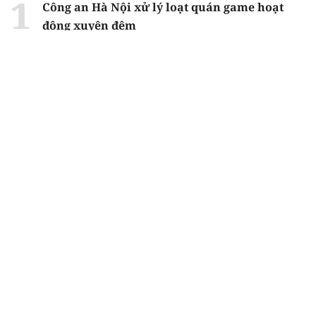
Công an Hà Nội xử lý loạt quán game hoạt
động xuyên đêm
Ngân hàng trở lại "ngôi vương" phát hành
trái phiếu: Báo hiệu cuộc đua vốn mới
Về Lấp Vò khám phá điểm sáng mới của du
lịch cộng đồng
Từ 4/8, chính thức lọc ảo xét tuyển đại học
2026
Gian lận thi ở Tuyên Quang: Bộ GD-ĐT công
bố phương án xử lý vào sáng 5/8