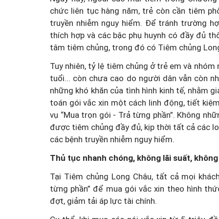
chức liên tục hàng năm, trẻ còn cần tiêm p
truyền nhiễm nguy hiểm. Để tránh trường hợp
thích hợp và các bậc phụ huynh có đầy đủ th
tâm tiêm chủng, trong đó có Tiêm chủng Long 
Tuy nhiên, tỷ lệ tiêm chủng ở trẻ em và nhóm 
tuổi... còn chưa cao do người dân vẫn còn nh
những khó khăn của tình hình kinh tế, nhằm gi
toán gói vắc xin một cách linh động, tiết ki
vụ “Mua trọn gói - Trả từng phần”. Không nhữn
được tiêm chủng đầy đủ, kịp thời tất cả các lo
các bệnh truyền nhiễm nguy hiểm.
Thủ tục nhanh chóng, không lãi suất, không
Tại Tiêm chủng Long Châu, tất cả mọi khách
từng phần” để mua gói vắc xin theo hình thức
đợt, giảm tải áp lực tài chính.