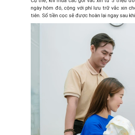
Cụ thể, khi mua các gói vắc xin từ 5 triệu đ
ngày hôm đó, cộng với phí lưu trữ vắc xin ch
tiên. Số tiền cọc sẽ được hoàn lại ngay sau k