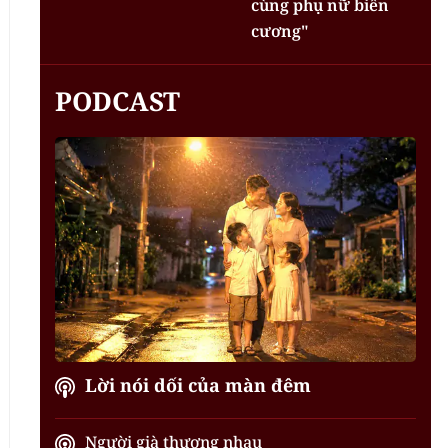
cùng phụ nữ biên
cương"
PODCAST
Lời nói dối của màn đêm
Người già thương nhau