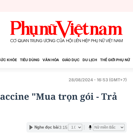
SỨC KHỎE
TIÊU DÙNG
VĂN HÓA
GIÁO DỤC
DU LỊCH
THẾ GIỚI PHỤ NỮ
28/08/2024 - 16:53 (GMT+7)
accine "Mua trọn gói - Trả
3:15
Nghe đọc bài