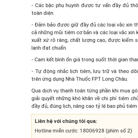
- Các bậc phụ huynh được tư vấn đầy đủ thô
toàn diện.
- Đảm bảo được giữ đầy đủ các loại vắc xin t
cả những mũi tiêm cơ bản và các loại vắc xin 
xuất xứ rõ ràng, chất lượng cao, được kiểm 
lạnh đạt chuẩn.
- Cam kết bình ổn giá trong suốt thời gian tham
- Tự động nhắc lịch tiêm, lưu trữ và theo dõ
trên ứng dụng Nhà Thuốc FPT Long Châu.
Qua dịch vụ thanh toán từng phần khi mua gó
giải quyết những khó khăn về chi phí tiêm c
đầy đủ, đúng lịch, nâng cao tỷ lệ bao phủ tiê
Liên hệ với chúng tôi qua:
Hotline miễn cước: 18006928 (phím số 2)