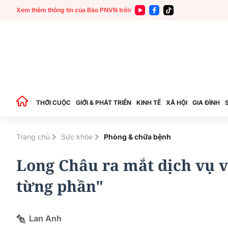
Xem thêm thông tin của Báo PNVN trên
THỜI CUỘC
GIỚI & PHÁT TRIỂN
KINH TẾ
XÃ HỘI
GIA ĐÌNH
Trang chủ
Sức khỏe
Phòng & chữa bệnh
Long Châu ra mắt dịch vụ v
từng phần"
Lan Anh