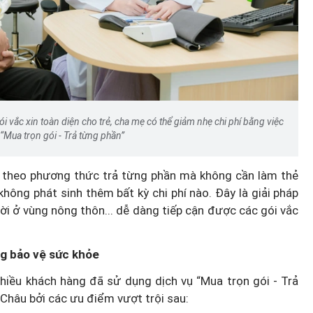
Dấu hiệu bất thường từ một
i vắc xin toàn diện cho trẻ, cha mẹ có thể giảm nhẹ chi phí bằng việc
đến từ trụ
sở quảng cáo "điều trị" tóc tạ
“Mua trọn gói - Trả từng phần”
Nội
n theo phương thức trả từng phần mà không cần làm thẻ
hông phát sinh thêm bất kỳ chi phí nào. Đây là giải pháp
i ở vùng nông thôn... dễ dàng tiếp cận được các gói vắc
g bảo vệ sức khỏe
 nhiều khách hàng đã sử dụng dịch vụ “Mua trọn gói - Trả
 Châu bởi các ưu điểm vượt trội sau: