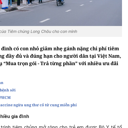
 của Tiêm chủng Long Châu cho con mình
 đình có con nhỏ giảm nhẹ gánh nặng chi phí tiêm
ủng đầy đủ và đúng hạn cho người dân tại Việt Nam,
 “Mua trọn gói - Trả từng phần” với nhiều ưu đãi
bàn
 bệnh sởi
 TPHCM
accine ngừa ung thư cổ tử cung miễn phí
nhiều gia đình
 trình tiêm chủng mở rộng cho trẻ em được Bộ Y tế tổ