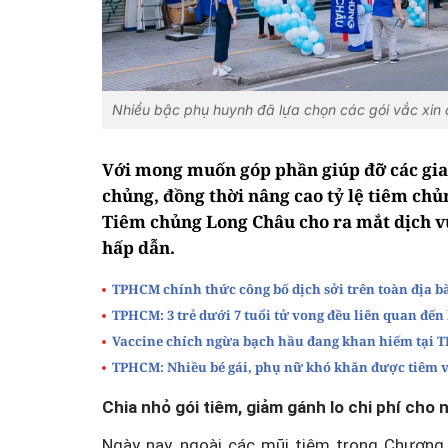
Nhiều bậc phụ huynh đã lựa chọn các gói vắc xin
Với mong muốn góp phần giúp đỡ các gia
chủng, đồng thời nâng cao tỷ lệ tiêm ch
Tiêm chủng Long Châu cho ra mắt dịch vụ
hấp dẫn.
TPHCM chính thức công bố dịch sởi trên toàn địa 
TPHCM: 3 trẻ dưới 7 tuổi tử vong đều liên quan đến
Vaccine chích ngừa bạch hầu đang khan hiếm tại
TPHCM: Nhiều bé gái, phụ nữ khó khăn được tiêm v
Chia nhỏ gói tiêm, giảm gánh lo chi phí cho 
Ngày nay, ngoài các mũi tiêm trong Chương