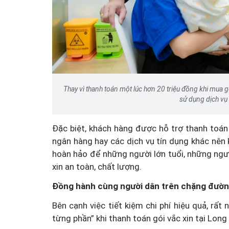
 chuyện thiên
Thay vì thanh toán một lúc hơn 20 triệu đồng khi mua gó
thù lao thống
MSB: Lợi nhuận quý II 
sử dụng dịch vụ 
n quốc
cột nào?
Đặc biệt, khách hàng được hỗ trợ thanh toá
ngân hàng hay các dịch vụ tín dụng khác nên k
hoàn hảo để những người lớn tuổi, những ngườ
xin an toàn, chất lượng.
Đồng hành cùng người dân trên chặng đườn
Bên cạnh việc tiết kiệm chi phí hiệu quả, rất
từng phần” khi thanh toán gói vắc xin tại Long