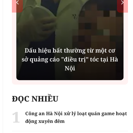
 cơ
Podcast: Lựa chọn thế nào trước
i Hà
"biển" thông tin về sức khỏe trên
mạng?
ĐỌC NHIỀU
Công an Hà Nội xử lý loạt quán game hoạt
động xuyên đêm