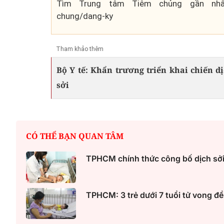
Tìm Trung tâm Tiêm chủng gần nhất: h
chung/dang-ky
Tham khảo thêm
Bộ Y tế: Khẩn trương triển khai chiến d
sởi
CÓ THỂ BẠN QUAN TÂM
TPHCM chính thức công bố dịch sởi 
TPHCM: 3 trẻ dưới 7 tuổi tử vong đề