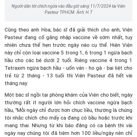
Người dân tới chích ngừa vào đầu giờ sáng 11/7/2024 tại Viện
Pasteur TPHCM. Ảnh: H.T
Cũng theo anh Hòa, bác sĩ đã giải thích cho anh, Viện
Pasteur đang cố gắng nhập vaccine về sớm nhất, tuy
nhiên chưa thể hẹn trước ngày nào cụ thể. Hiện Viện
này chỉ còn loại vaccine 5 trong 1; 6 trong 1 ngừa bạch
hầu cho các bé dưới 2 tuổi. Riêng vaccine 4 trong 1
Tetraxim ngừa bạch hầu - uốn ván - ho gà - bại liệt cho
trẻ từ 2 tháng - 13 tuổi thì Viện Pasteur đã hết vài
tháng nay.
Một bác sĩ ngồi tại phòng khám của Viện cho biết, ngày
thường rất ít người lớn hỏi chích vaccine ngừa bạch
hầu, "Mỗi ngày chỉ được hơn chục liều, thường là chúng
tôi nhắc chích cho mấy ca đang có bầu hoặc trước khi
mang thai. Nhưng từ khi báo đăng có ca bệnh thì vài
ngày nay chúng tôi đã tiêm hơn 100 liều/ngày nên chỉ