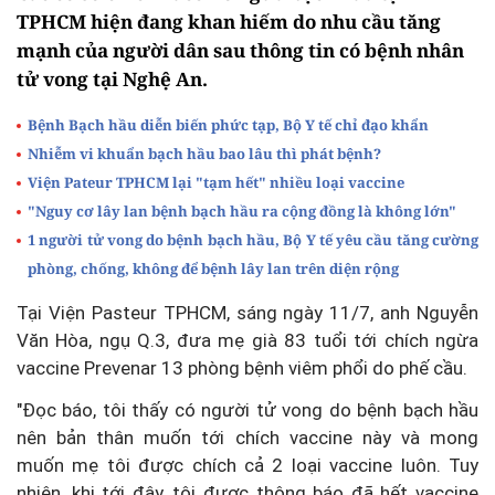
TPHCM hiện đang khan hiếm do nhu cầu tăng
mạnh của người dân sau thông tin có bệnh nhân
tử vong tại Nghệ An.
Bệnh Bạch hầu diễn biến phức tạp, Bộ Y tế chỉ đạo khẩn
Nhiễm vi khuẩn bạch hầu bao lâu thì phát bệnh?
Viện Pateur TPHCM lại "tạm hết" nhiều loại vaccine
"Nguy cơ lây lan bệnh bạch hầu ra cộng đồng là không lớn"
1 người tử vong do bệnh bạch hầu, Bộ Y tế yêu cầu tăng cường
phòng, chống, không để bệnh lây lan trên diện rộng
Tại Viện Pasteur TPHCM, sáng ngày 11/7, anh Nguyễn
Văn Hòa, ngụ Q.3, đưa mẹ già 83 tuổi tới chích ngừa
vaccine Prevenar 13 phòng bệnh viêm phổi do phế cầu.
"Đọc báo, tôi thấy có người tử vong do bệnh bạch hầu
nên bản thân muốn tới chích vaccine này và mong
muốn mẹ tôi được chích cả 2 loại vaccine luôn. Tuy
nhiên, khi tới đây, tôi được thông báo đã hết vaccine