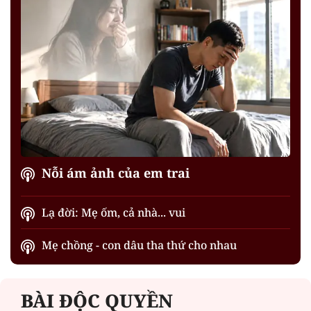
Nỗi ám ảnh của em trai
Lạ đời: Mẹ ốm, cả nhà... vui
Mẹ chồng - con dâu tha thứ cho nhau
BÀI ĐỘC QUYỀN