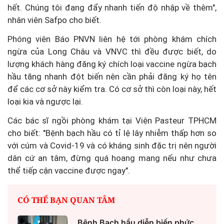
hết. Chúng tôi đang đẩy nhanh tiến độ nhập về thêm",
nhân viên Safpo cho biết.
Phóng viên Báo PNVN liên hệ tới phòng khám chích
ngừa của Long Châu và VNVC thì đều được biết, do
lượng khách hàng đăng ký chích loại vaccine ngừa bạch
hầu tăng nhanh đột biến nên cần phải đăng ký họ tên
để các cơ sở này kiểm tra. Có cơ sở thì còn loại này, hết
loại kia và ngược lại.
Các bác sĩ ngồi phòng khám tại Viện Pasteur TPHCM
cho biết: "Bệnh bạch hầu có tỉ lệ lây nhiễm thấp hơn so
với cúm và Covid-19 và có kháng sinh đặc trị nên người
dân cứ an tâm, đừng quá hoang mang nếu như chưa
thể tiếp cận vaccine được ngay".
CÓ THỂ BẠN QUAN TÂM
Bệnh Bạch hầu diễn biến phức