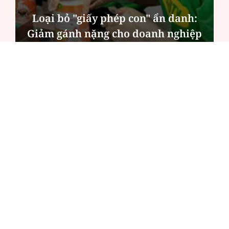
Loại bỏ "giấy phép con" ẩn danh:
Giảm gánh nặng cho doanh nghiệp
nhỏ do phụ nữ làm chủ
ĐỌC NHIỀU
Công an Hà Nội xử lý loạt quán game hoạt
động xuyên đêm
Ngân hàng trở lại "ngôi vương" phát hành
trái phiếu: Báo hiệu cuộc đua vốn mới
Về Lấp Vò khám phá điểm sáng mới của du
lịch cộng đồng