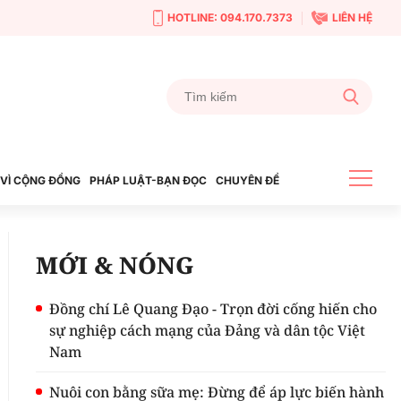
HOTLINE: 094.170.7373
LIÊN HỆ
VÌ CỘNG ĐỒNG
PHÁP LUẬT-BẠN ĐỌC
CHUYÊN ĐỀ
MỚI & NÓNG
Đồng chí Lê Quang Đạo - Trọn đời cống hiến cho
sự nghiệp cách mạng của Đảng và dân tộc Việt
Nam
Nuôi con bằng sữa mẹ: Đừng để áp lực biến hành