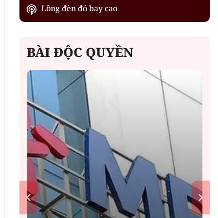
Lồng đèn đỏ bay cao
BÀI ĐỘC QUYỀN