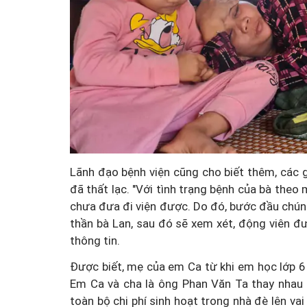
Doanh nghiệp thủy sản cả
"điểm nghẽn" trong dự th
An toàn thực phẩm
Lãnh đạo bệnh viện cũng cho biết thêm, các 
đã thất lạc. "Với tình trạng bệnh của bà theo
chưa đưa đi viện được. Do đó, bước đầu chúng
thần bà Lan, sau đó sẽ xem xét, động viên đưa
thông tin.
Được biết, mẹ của em Ca từ khi em học lớp 
Em Ca và cha là ông Phan Văn Ta thay nhau 
toàn bộ chi phí sinh hoạt trong nhà đè lên v