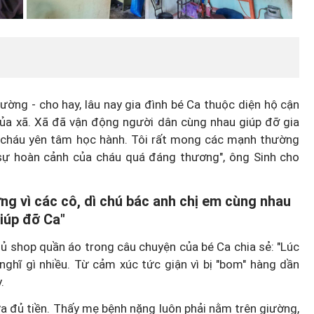
ờng - cho hay, lâu nay gia đình bé Ca thuộc diện hộ cận
a xã. Xã đã vận động người dân cùng nhau giúp đỡ gia
 cháu yên tâm học hành. Tôi rất mong các mạnh thường
sự hoàn cảnh của cháu quá đáng thương", ông Sinh cho
ng vì các cô, dì chú bác anh chị em cùng nhau
iúp đỡ Ca"
chủ shop quần áo trong câu chuyện của bé Ca chia sẻ:
"Lúc
nghĩ gì nhiều. Từ cảm xúc tức giận vì bị "bom" hàng dần
.
ưa đủ tiền. Thấy mẹ bệnh nặng luôn phải nằm trên giường,