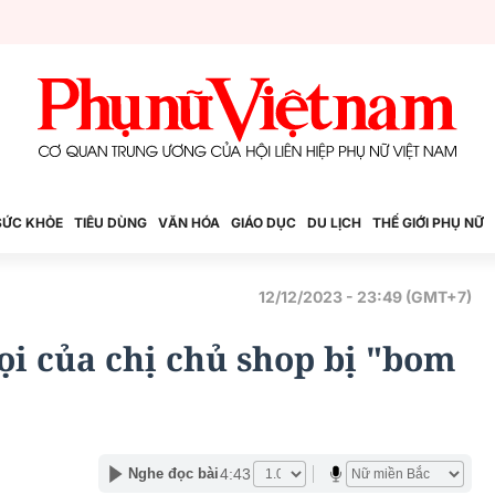
SỨC KHỎE
TIÊU DÙNG
VĂN HÓA
GIÁO DỤC
DU LỊCH
THẾ GIỚI PHỤ NỮ
12/12/2023 - 23:49 (GMT+7)
gọi của chị chủ shop bị "bom
4:43
Nghe đọc bài