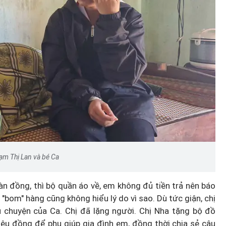
ạm Thị Lan và bé Ca
àn đồng, thì bộ quần áo về, em không đủ tiền trả nên báo
h "bom" hàng cũng không hiểu lý do vì sao. Dù tức giận, chị
u chuyện của Ca. Chị đã lặng người. Chị Nha tặng bộ đồ
iệu đồng để phụ giúp gia đình em, đồng thời chia sẻ câu