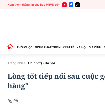
Xem thêm thông tin của Báo PNVN trên
THỜI CUỘC
GIỚI & PHÁT TRIỂN
KINH TẾ
XÃ HỘI
GIA ĐÌNH
Trang chủ
Chính trị - Xã hội
Lòng tốt tiếp nối sau cuộc 
hàng"
PV