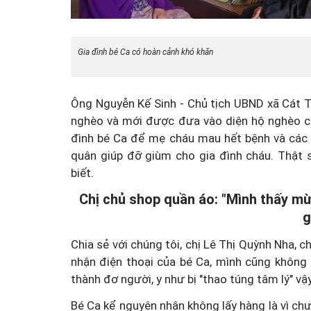
Gia đình bé Ca có hoàn cảnh khó khăn
Ông Nguyễn Kế Sinh - Chủ tịch UBND xã Cát Tư
nghèo và mới được đưa vào diện hộ nghèo củ
đình bé Ca để mẹ cháu mau hết bệnh và các
quân giúp đỡ giùm cho gia đình cháu. Thật 
biết.
Chị chủ shop quần áo: "Mình thấy mừ
g
Chia sẻ với chúng tôi, chị Lê Thị Quỳnh Nha, 
nhận điện thoại của bé Ca, mình cũng không 
thành đơ người, y như bị "thao túng tâm lý" vậy
Bé Ca kể nguyên nhân không lấy hàng là vì ch