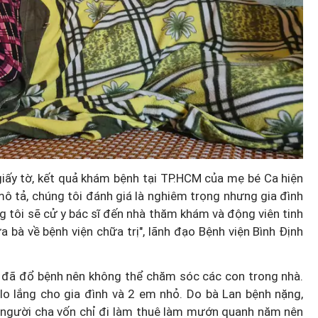
nh báo
Chính sách hậu xuất khẩu lao
ảo Luật
động: "Đi để trở về" và bài toán
lập nghiệp cho lao động nữ
giấy tờ, kết quả khám bệnh tại TP.HCM của mẹ bé Ca hiện
 mô tả, chúng tôi đánh giá là nghiêm trọng nhưng gia đình
 tôi sẽ cử y bác sĩ đến nhà thăm khám và động viên tinh
 bà về bệnh viện chữa trị", lãnh đạo Bệnh viện Bình Định
6 đã đổ bệnh nên không thể chăm sóc các con trong nhà.
lo lắng cho gia đình và 2 em nhỏ. Do bà Lan bệnh nặng,
ai người cha vốn chỉ đi làm thuê làm mướn quanh năm nên