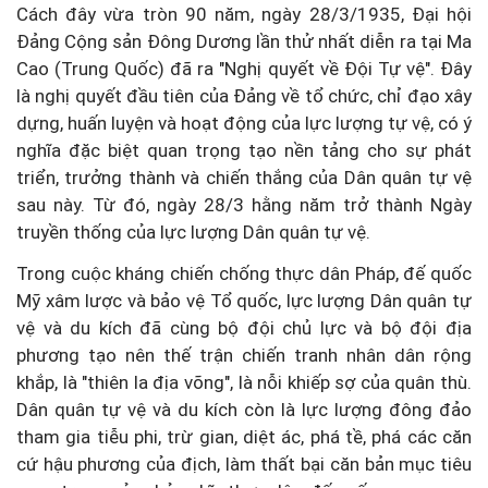
Cách đây vừa tròn 90 năm, ngày 28/3/1935, Đại hội
Đảng Cộng sản Đông Dương lần thử nhất diễn ra tại Ma
Cao (Trung Quốc) đã ra "Nghị quyết về Đội Tự vệ". Đây
là nghị quyết đầu tiên của Đảng về tổ chức, chỉ đạo xây
dựng, huấn luyện và hoạt động của lực lượng tự vệ, có ý
nghĩa đặc biệt quan trọng tạo nền tảng cho sự phát
triển, trưởng thành và chiến thắng của Dân quân tự vệ
sau này. Từ đó, ngày 28/3 hằng năm trở thành Ngày
truyền thống của lực lượng Dân quân tự vệ.
Trong cuộc kháng chiến chống thực dân Pháp, đế quốc
Mỹ xâm lược và bảo vệ Tổ quốc, lực lượng Dân quân tự
vệ và du kích đã cùng bộ đội chủ lực và bộ đội địa
phương tạo nên thế trận chiến tranh nhân dân rộng
khắp, là "thiên la địa võng", là nỗi khiếp sợ của quân thù.
Dân quân tự vệ và du kích còn là lực lượng đông đảo
tham gia tiễu phi, trừ gian, diệt ác, phá tề, phá các căn
cứ hậu phương của địch, làm thất bại căn bản mục tiêu