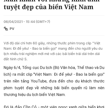
Time
tuyệt đẹp của biển Việt Nam
06/04/2021 - 15:44 (GMT+7)
PV
Với độ dài chỉ hơn 60 giây, những thước phim trong clip "Việt
Nam: Đi để yêu! - Bao la biển gọi" mang đến cho người yêu du
lịch nhiều trải nghiệm mới mẻ với các bãi biển trải dài trên dải
đất hình chữ S.
Ngày 6/4, Tổng cục Du lịch (Bộ Văn hóa, Thể thao và Du
lịch) ra mắt clip "Việt Nam: Đi để yêu! - Bao la biển gọi"
trên nền tảng YouTube, đưa đến cho du khách thước
phim tuyệt đẹp về những bãi biển quyến rũ làm nên
thương hiệu du lịch biển Việt Nam.
Đó là đảo Cồn Cỏ - một viên ngọc xanh giữa biển khơi