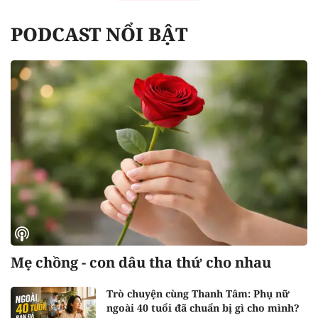
PODCAST NỔI BẬT
Mẹ chồng - con dâu tha thứ cho nhau
Trò chuyện cùng Thanh Tâm: Phụ nữ
ngoài 40 tuổi đã chuẩn bị gì cho mình?