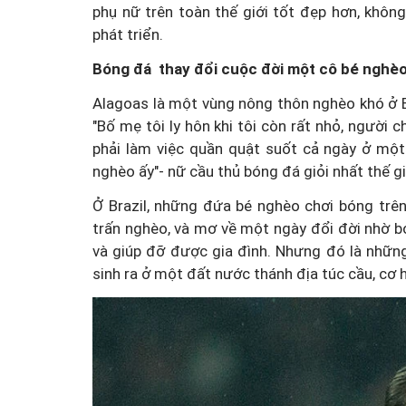
phụ nữ trên toàn thế giới tốt đẹp hơn, khôn
phát triển.
Bóng đá thay đổi cuộc đời một cô bé nghè
Thành lập thành phố B
Alagoas là một vùng nông thôn nghèo khó ở Br
"Bố mẹ tôi ly hôn khi tôi còn rất nhỏ, người 
trực thuộc Trung ươn
phải làm việc quần quật suốt cả ngày ở một
 án đang thế
nhìn đô thị hiện đại và
nghèo ấy"- nữ cầu thủ bóng đá giỏi nhất thế gi
ạn chế rủi ro?
sắc
Ở Brazil, những đứa bé nghèo chơi bóng trê
trấn nghèo, và mơ về một ngày đổi đời nhờ bó
và giúp đỡ được gia đình. Nhưng đó là những 
sinh ra ở một đất nước thánh địa túc cầu, cơ 