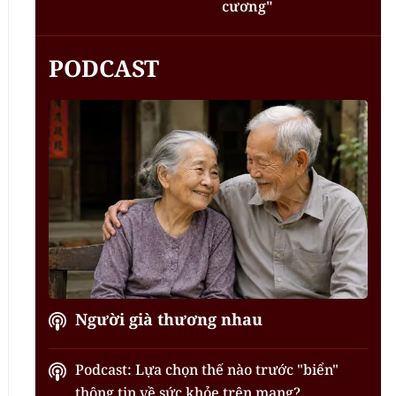
cương"
PODCAST
Người già thương nhau
Podcast: Lựa chọn thế nào trước "biển"
thông tin về sức khỏe trên mạng?