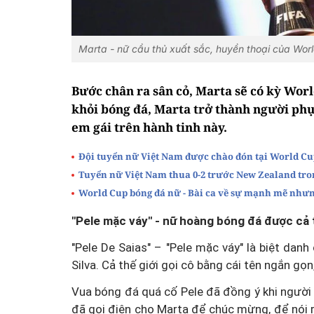
Marta - nữ cầu thủ xuất sắc, huyền thoại của Wor
Bước chân ra sân cỏ, Marta sẽ có kỳ Worl
khỏi bóng đá, Marta trở thành người phụ
em gái trên hành tinh này.
Đội tuyển nữ Việt Nam được chào đón tại World Cu
Tuyển nữ Việt Nam thua 0-2 trước New Zealand tro
World Cup bóng đá nữ - Bài ca về sự mạnh mẽ như
"Pele mặc váy" - nữ hoàng bóng đá được cả 
"Pele De Saias" – "Pele mặc váy" là biệt dan
Silva. Cả thế giới gọi cô bằng cái tên ngắn gọ
Vua bóng đá quá cố Pele đã đồng ý khi người 
đã gọi điện cho Marta để chúc mừng, để nói r