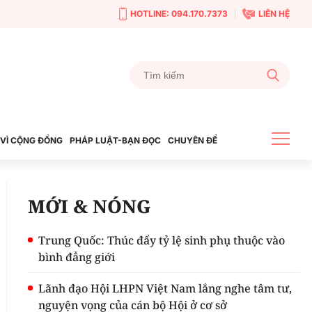
HOTLINE: 094.170.7373
LIÊN HỆ
VÌ CỘNG ĐỒNG
PHÁP LUẬT-BẠN ĐỌC
CHUYÊN ĐỀ
MỚI & NÓNG
Trung Quốc: Thúc đẩy tỷ lệ sinh phụ thuộc vào
bình đẳng giới
Lãnh đạo Hội LHPN Việt Nam lắng nghe tâm tư,
nguyện vọng của cán bộ Hội ở cơ sở