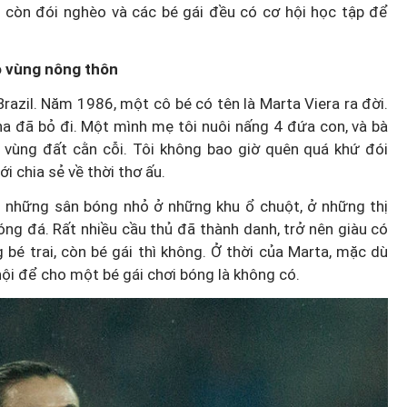
g còn đói nghèo và các bé gái đều có cơ hội học tập để
o vùng nông thôn
ắc Ninh
azil. Năm 1986, một cô bé có tên là Marta Viera ra đời.
cha đã bỏ đi. Một mình mẹ tôi nuôi nấng 4 đứa con, và bà
g: Tầm
"Ăn cơm nhà, lo chuyện thiê
 vùng đất cằn cỗi. Tôi không bao giờ quên quá khứ đói
 giàu bản
hạ": Cần khung thù lao thốn
ới
chia sẻ về thời thơ ấu.
nhất toàn quốc
n những sân bóng nhỏ ở những khu ổ chuột, ở những thị
ng đá. Rất nhiều cầu thủ đã thành danh, trở nên giàu có
bé trai, còn bé gái thì không. Ở thời của Marta, mặc dù
hội để cho một bé gái chơi bóng là không có.