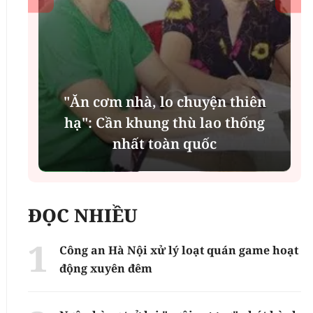
n
g
MSB: Lợi nhuận quý II đến từ trụ
cột nào?
ĐỌC NHIỀU
Công an Hà Nội xử lý loạt quán game hoạt
động xuyên đêm