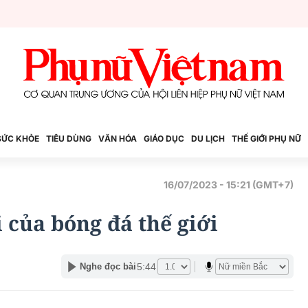
SỨC KHỎE
TIÊU DÙNG
VĂN HÓA
GIÁO DỤC
DU LỊCH
THẾ GIỚI PHỤ NỮ
16/07/2023 - 15:21 (GMT+7)
 của bóng đá thế giới
5:44
Nghe đọc bài