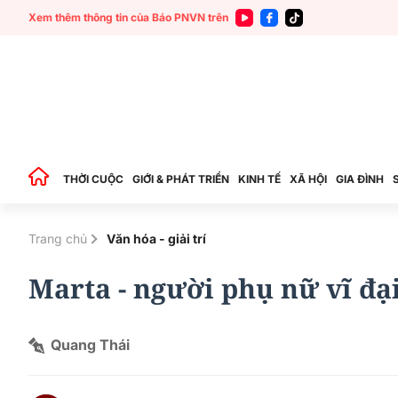
Xem thêm thông tin của Báo PNVN trên
THỜI CUỘC
GIỚI & PHÁT TRIỂN
KINH TẾ
XÃ HỘI
GIA ĐÌNH
Trang chủ
Văn hóa - giải trí
Marta - người phụ nữ vĩ đại
Quang Thái