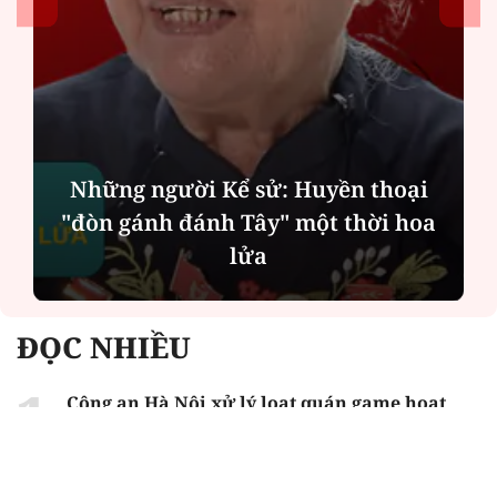
Những người Kể sử: Huyền thoại
"đòn gánh đánh Tây" một thời hoa
lửa
ĐỌC NHIỀU
Công an Hà Nội xử lý loạt quán game hoạt
động xuyên đêm