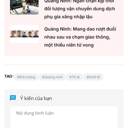
Quảng Ninh: Ngăn chặn kịp thời
đối tượng vận chuyển dung dịch
phụ gia xăng nhập lậu
Quảng Ninh: Mang dao rượt đuổi
nhau sau va chạm giao thông,
một thiếu niên tử vong
TAG:
Đối tượng
Quảng ninh
Tê tê
Khới tố
Ý kiến của bạn