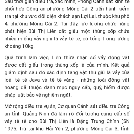
Sau thời gian điều tra, xác minh, Phòng Cảnh sát kinh tế
phối hợp Công an phường Móng Cái 2 tiến hành kiểm
tra tại khu vực đối diện khách sạn Lợi Lai, thuộc khu phố
4, phường Móng Cái 2. Tại đây, lực lượng chức năng
phát hiện Bùi Thị Liên cất giấu một thùng xốp chứa
nhiều miếng vảy nghi là vảy tê tê, có tổng trọng lượng
khoảng 10kg.
Quá trình làm việc, Liên thừa nhận số vảy động vật
được cất giấu trong thùng xốp là của mình. Kết quả
giám định sau đó xác định tang vật thu giữ là vảy của
loài tê tê Java và tê tê vàng - những loài động vật
hoang dã thuộc danh mục nguy cấp, quý, hiếm được
pháp luật bảo vệ nghiêm ngặt.
Mở rộng điều tra vụ án, Cơ quan Cảnh sát điều tra Công
an tỉnh Quảng Ninh đã làm rõ đối tượng cung cấp số
vảy tê tê cho Bùi Thị Liên là Đặng Trung Chính (SN
1975, trú tại khu Hải Yên 2, phường Móng Cái 3, tỉnh