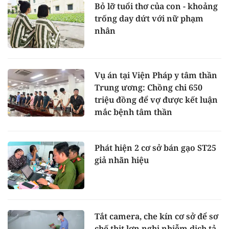
Bỏ lỡ tuổi thơ của con - khoảng
trống day dứt với nữ phạm
nhân
Vụ án tại Viện Pháp y tâm thần
Trung ương: Chồng chi 650
triệu đồng để vợ được kết luận
mắc bệnh tâm thần
Phát hiện 2 cơ sở bán gạo ST25
giả nhãn hiệu
Tắt camera, che kín cơ sở để sơ
chế thịt lợn nghi nhiễm dịch tả