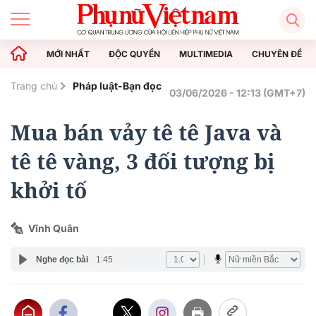
MỚI NHẤT
ĐỘC QUYỀN
MULTIMEDIA
CHUYÊN ĐỀ
Trang chủ
Pháp luật-Bạn đọc
03/06/2026 - 12:13 (GMT+7)
Mua bán vảy tê tê Java và
tê tê vàng, 3 đối tượng bị
khởi tố
Vĩnh Quân
Nghe đọc bài
1:45