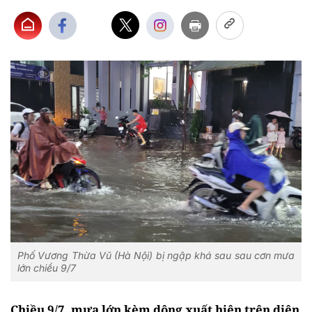
Phố Vương Thừa Vũ (Hà Nội) bị ngập khá sau sau cơn mưa
lớn chiều 9/7
Chiều 9/7, mưa lớn kèm dông xuất hiện trên diện