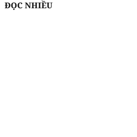
ĐỌC NHIỀU
Công an Hà Nội xử lý loạt quán game hoạt
động xuyên đêm
Ngân hàng trở lại "ngôi vương" phát hành
trái phiếu: Báo hiệu cuộc đua vốn mới
Về Lấp Vò khám phá điểm sáng mới của du
lịch cộng đồng
Từ 4/8, chính thức lọc ảo xét tuyển đại học
2026
Gian lận thi ở Tuyên Quang: Bộ GD-ĐT công