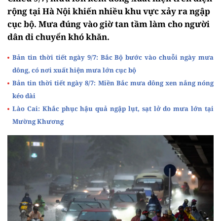
rộng tại Hà Nội khiến nhiều khu vực xảy ra ngập
cục bộ. Mưa đúng vào giờ tan tầm làm cho người
dân di chuyển khó khăn.
Bản tin thời tiết ngày 9/7: Bắc Bộ bước vào chuỗi ngày mưa
dông, có nơi xuất hiện mưa lớn cục bộ
Bản tin thời tiết ngày 8/7: Miền Bắc mưa dông xen nắng nóng
kéo dài
Lào Cai: Khắc phục hậu quả ngập lụt, sạt lở do mưa lớn tại
Mường Khương