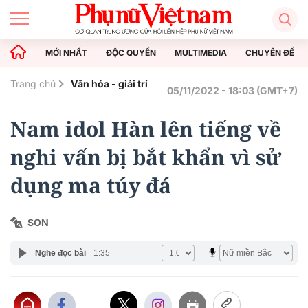
MỚI NHẤT
ĐỘC QUYỀN
MULTIMEDIA
CHUYÊN ĐỀ
Trang chủ
Văn hóa - giải trí
05/11/2022 - 18:03 (GMT+7)
Nam idol Hàn lên tiếng về
nghi vấn bị bắt khẩn vì sử
dụng ma túy đá
SON
Nghe đọc bài
1:35