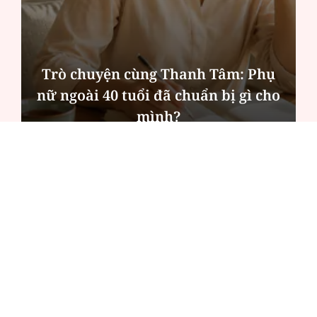
Trò chuyện cùng Thanh Tâm: Phụ
nữ ngoài 40 tuổi đã chuẩn bị gì cho
mình?
ĐỌC NHIỀU
Công an Hà Nội xử lý loạt quán game hoạt
động xuyên đêm
Ngân hàng trở lại "ngôi vương" phát hành
trái phiếu: Báo hiệu cuộc đua vốn mới