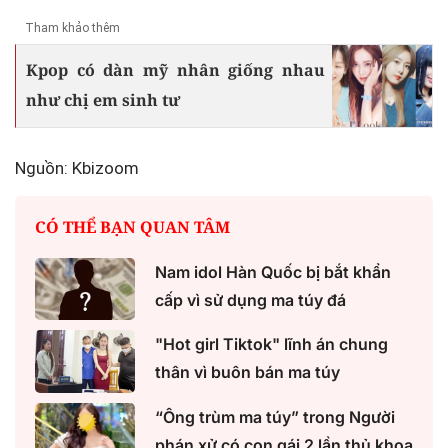
Tham khảo thêm
Kpop có dàn mỹ nhân giống nhau
như chị em sinh tư
Nguồn: Kbizoom
CÓ THỂ BẠN QUAN TÂM
Nam idol Hàn Quốc bị bắt khẩn
cấp vì sử dụng ma túy đá
"Hot girl Tiktok" lĩnh án chung
thân vì buôn bán ma túy
“Ông trùm ma túy” trong Người
phán xử có con gái 2 lần thủ khoa