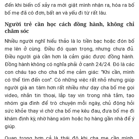
đến khi biến cố xảy ra mới giật mình nhận ra, hóa ra bố
bố mẹ đã cô đơn, bất an và yếu đi từ rất lâu.
Người trẻ cần học cách đồng hành, không chỉ
chăm sóc
Nhiều người nghĩ hiếu thảo là lo tiền bạc hoặc đón bố
mẹ lên ở cùng. Điều đó quan trọng, nhưng chưa đủ.
Điều người già cần hơn là cảm giác được đồng hành.
Đồng hành không có nghĩa phải ở cạnh 24/24. Đó là các
con cháu tạo cho cha bố mẹ cảm giác: "Khi cần, mình
có thể tìm đến con". Có những việc rất nhỏ nhưng giúp
người già an tâm hơn rất nhiều như dạy cha bố mẹ gọi
video, nhắn tin thoại, lắp tay vịn trong nhà tắm, tạo
nhóm gia đình để trò chuyện mỗi ngày, chủ động hỏi
sức khỏe thay vì chờ cha bố mẹ kêu đau, đưa bố mẹ đi
khám định kỳ, nhờ hàng xóm hoặc họ hàng gần nhà để ý
giúp.
Quan trọng hơn cả là thái độ khi cha mẹ cần mình.