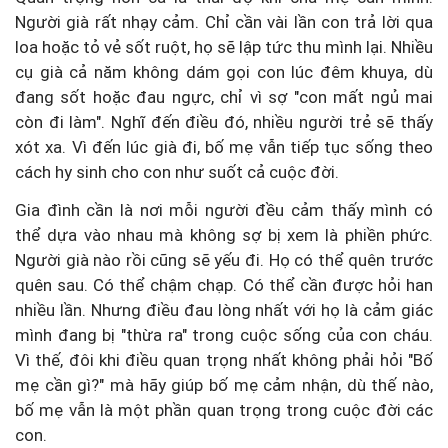
Người già rất nhạy cảm. Chỉ cần vài lần con trả lời qua
loa hoặc tỏ vẻ sốt ruột, họ sẽ lập tức thu mình lại. Nhiều
cụ già cả năm không dám gọi con lúc đêm khuya, dù
đang sốt hoặc đau ngực, chỉ vì sợ "con mất ngủ mai
còn đi làm". Nghĩ đến điều đó, nhiều người trẻ sẽ thấy
xót xa. Vì đến lúc già đi, bố mẹ vẫn tiếp tục sống theo
cách hy sinh cho con như suốt cả cuộc đời.
Gia đình cần là nơi mỗi người đều cảm thấy mình có
thể dựa vào nhau mà không sợ bị xem là phiền phức.
Người già nào rồi cũng sẽ yếu đi. Họ có thể quên trước
quên sau. Có thể chậm chạp. Có thể cần được hỏi han
nhiều lần. Nhưng điều đau lòng nhất với họ là cảm giác
mình đang bị "thừa ra" trong cuộc sống của con cháu.
Vì thế, đôi khi điều quan trọng nhất không phải hỏi "Bố
mẹ cần gì?" mà hãy giúp bố mẹ cảm nhận, dù thế nào,
bố mẹ vẫn là một phần quan trọng trong cuộc đời các
con.