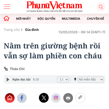
MỚI NHẤT
ĐỘC QUYỀN
MULTIMEDIA
CHUYÊN ĐỀ
Trang chủ
Gia đình
13/05/2026 - 06:14 (GMT+7)
Nằm trên giường bệnh rồi
vẫn sợ làm phiền con cháu
Thảo Chi
Nghe đọc bài
6:18