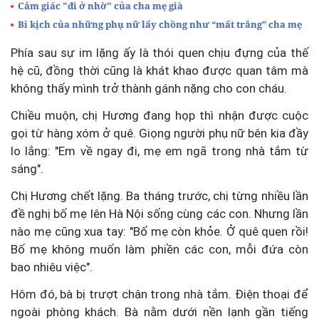
Cảm giác "đi ở nhờ" của cha mẹ già
Bi kịch của những phụ nữ lấy chồng như “mất trắng” cha mẹ
Phía sau sự im lặng ấy là thói quen chịu đựng của thế
hệ cũ, đồng thời cũng là khát khao được quan tâm mà
không thấy mình trở thành gánh nặng cho con cháu.
Chiều muộn, chị Hương đang họp thì nhận được cuộc
gọi từ hàng xóm ở quê. Giọng người phụ nữ bên kia đầy
lo lắng: "Em về ngay đi, mẹ em ngã trong nhà tắm từ
sáng".
Chị Hương chết lặng. Ba tháng trước, chị từng nhiều lần
đề nghị bố mẹ lên Hà Nội sống cùng các con. Nhưng lần
nào mẹ cũng xua tay: "Bố mẹ còn khỏe. Ở quê quen rồi!
Bố mẹ không muốn làm phiền các con, mỗi đứa còn
bao nhiêu việc".
Hôm đó, bà bị trượt chân trong nhà tắm. Điện thoại để
ngoài phòng khách. Bà nằm dưới nền lạnh gần tiếng