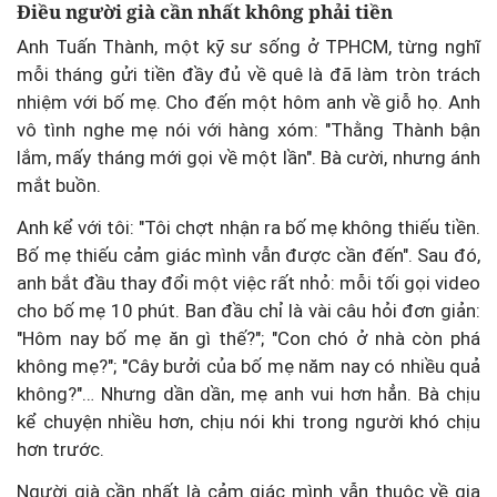
Điều người già cần nhất không phải tiền
Anh Tuấn Thành, một kỹ sư sống ở TPHCM, từng nghĩ
mỗi tháng gửi tiền đầy đủ về quê là đã làm tròn trách
nhiệm với bố mẹ. Cho đến một hôm anh về giỗ họ. Anh
vô tình nghe mẹ nói với hàng xóm: "Thằng Thành bận
lắm, mấy tháng mới gọi về một lần". Bà cười, nhưng ánh
mắt buồn.
Anh kể với tôi: "Tôi chợt nhận ra bố mẹ không thiếu tiền.
Bố mẹ thiếu cảm giác mình vẫn được cần đến". Sau đó,
anh bắt đầu thay đổi một việc rất nhỏ: mỗi tối gọi video
cho bố mẹ 10 phút. Ban đầu chỉ là vài câu hỏi đơn giản:
"Hôm nay bố mẹ ăn gì thế?"; "Con chó ở nhà còn phá
không mẹ?"; "Cây bưởi của bố mẹ năm nay có nhiều quả
không?"… Nhưng dần dần, mẹ anh vui hơn hẳn. Bà chịu
kể chuyện nhiều hơn, chịu nói khi trong người khó chịu
hơn trước.
Người già cần nhất là cảm giác mình vẫn thuộc về gia