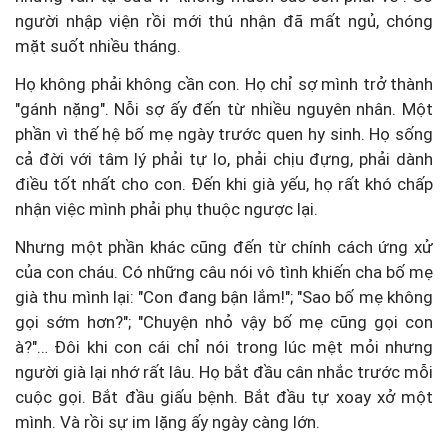
người nhập viện rồi mới thú nhận đã mất ngủ, chóng
mặt suốt nhiều tháng.
Họ không phải không cần con. Họ chỉ sợ mình trở thành
"gánh nặng". Nỗi sợ ấy đến từ nhiều nguyên nhân. Một
phần vì thế hệ bố mẹ ngày trước quen hy sinh. Họ sống
cả đời với tâm lý phải tự lo, phải chịu đựng, phải dành
điều tốt nhất cho con. Đến khi già yếu, họ rất khó chấp
nhận việc mình phải phụ thuộc ngược lại.
Nhưng một phần khác cũng đến từ chính cách ứng xử
của con cháu. Có những câu nói vô tình khiến cha bố mẹ
già thu mình lại: "Con đang bận lắm!"; "Sao bố mẹ không
gọi sớm hơn?"; "Chuyện nhỏ vậy bố mẹ cũng gọi con
à?"… Đôi khi con cái chỉ nói trong lúc mệt mỏi nhưng
người già lại nhớ rất lâu. Họ bắt đầu cân nhắc trước mỗi
cuộc gọi. Bắt đầu giấu bệnh. Bắt đầu tự xoay xở một
mình. Và rồi sự im lặng ấy ngày càng lớn.