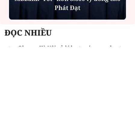
Phát Đạt
ĐỌC NHIỀU
Công an Hà Nội xử lý loạt quán game hoạt
động xuyên đêm
Ngân hàng trở lại "ngôi vương" phát hành
trái phiếu: Báo hiệu cuộc đua vốn mới
Về Lấp Vò khám phá điểm sáng mới của du
lịch cộng đồng
Từ 4/8, chính thức lọc ảo xét tuyển đại học