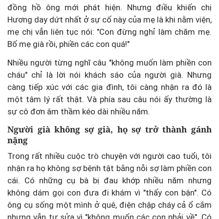
đồng hồ ông mới phát hiện. Nhưng điều khiến chị
Hương day dứt nhất ở sự cố này của mẹ là khi nằm viện,
mẹ chị vẫn liên tục nói: "Con đừng nghỉ làm chăm mẹ.
Bố mẹ già rồi, phiền các con quá!"
Nhiều người từng nghĩ câu "không muốn làm phiền con
cháu" chỉ là lời nói khách sáo của người già. Nhưng
càng tiếp xúc với các gia đình, tôi càng nhận ra đó là
một tâm lý rất thật. Và phía sau câu nói ấy thường là
sự cô đơn âm thầm kéo dài nhiều năm.
Người già không sợ già, họ sợ trở thành gánh
nặng
Trong rất nhiều cuộc trò chuyện với người cao tuổi, tôi
nhận ra họ không sợ bệnh tật bằng nỗi sợ làm phiền con
cái. Có những cụ bà bị đau khớp nhiều năm nhưng
không dám gọi con đưa đi khám vì "thấy con bận". Có
ông cụ sống một mình ở quê, điện chập cháy cả ổ cắm
nhưng vẫn tự sửa vì "không muốn các con phải về". Có