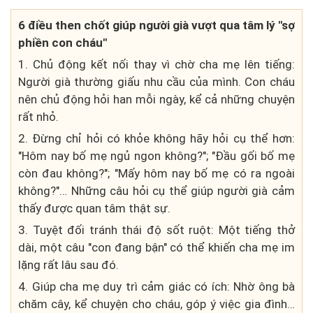
6 điều then chốt giúp người già vượt qua tâm lý "sợ
phiền con cháu"
1. Chủ động kết nối thay vì chờ cha mẹ lên tiếng:
Người già thường giấu nhu cầu của mình. Con cháu
nên chủ động hỏi han mỗi ngày, kể cả những chuyện
rất nhỏ.
2. Đừng chỉ hỏi có khỏe không hãy hỏi cụ thể hơn:
"Hôm nay bố mẹ ngủ ngon không?"; "Đầu gối bố mẹ
còn đau không?"; "Mấy hôm nay bố mẹ có ra ngoài
không?"… Những câu hỏi cụ thể giúp người già cảm
thấy được quan tâm thật sự.
3. Tuyệt đối tránh thái độ sốt ruột: Một tiếng thở
dài, một câu "con đang bận" có thể khiến cha mẹ im
lặng rất lâu sau đó.
4. Giúp cha mẹ duy trì cảm giác có ích: Nhờ ông bà
chăm cây, kể chuyện cho cháu, góp ý việc gia đình…