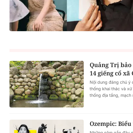
Quảng Trị bảo 
14 giếng cổ xã
Nội dung đáng chú ý c
thống khai thác và xử 
thống địa tầng, mạch
Ozempic: Biểu 
Những năm gần đây ghi