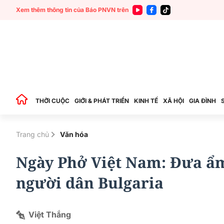
Xem thêm thông tin của Báo PNVN trên
THỜI CUỘC
GIỚI & PHÁT TRIỂN
KINH TẾ
XÃ HỘI
GIA ĐÌNH
Trang chủ
Văn hóa
Ngày Phở Việt Nam: Đưa ẩm
người dân Bulgaria
Việt Thắng