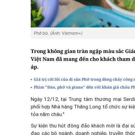
Phở bò. (Ảnh: Vietnam+)
Trong không gian tràn ngập màu sắc Gián
Việt Nam đã mang đến cho khách tham dự
áp.
Giá trị cốt lõi của di sản Phở trong dòng chảy công
Phim "Đào, phở và piano" đến với khán giả châu P
Ngày 12/12, tại Trung tâm thương mại Serdik
phối hợp Nhà hàng Thăng Long tổ chức sự ki
tỏa năm châu."
Sự kiện thu hút đông đảo khách mời là đại sứ
đạo các bộ ngành, doanh nghiệp, truyền thôn