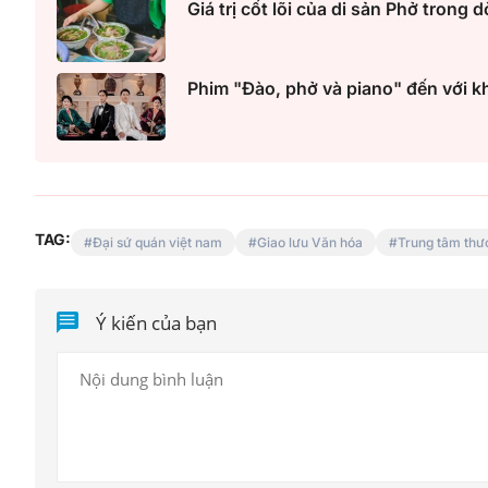
Giá trị cốt lõi của di sản Phở tron
Phim "Đào, phở và piano" đến với k
Mua nhà thuộc dự án đan
TAG:
Đại sứ quán việt nam
Giao lưu Văn hóa
Trung tâm thư
chấp, làm sao để hạn chế 
Ý kiến của bạn