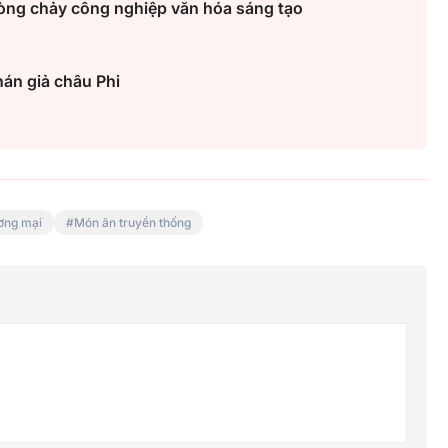
g dòng chảy công nghiệp văn hóa sáng tạo
hán giả châu Phi
Thành lập thành phố Bắc Ninh
trực thuộc Trung ương: Tầm
g thế
nhìn đô thị hiện đại và giàu bả
ơng mại
Món ăn truyền thống
rủi ro?
sắc