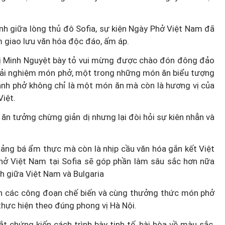
nh giữa lòng thủ đô Sofia, sự kiện Ngày Phở Việt Nam đã
giao lưu văn hóa độc đáo, ấm áp.
Thị Minh Nguyệt bày tỏ vui mừng được chào đón đông đảo
trải nghiệm món phở, một trong những món ăn biểu tượng
nh phở không chỉ là một món ăn mà còn là hương vị của
iệt.
 ăn tưởng chừng giản dị nhưng lại đòi hỏi sự kiên nhẫn và
uảng bá ẩm thực mà còn là nhịp cầu văn hóa gắn kết Việt
ở Việt Nam tại Sofia sẽ góp phần làm sâu sắc hơn nữa
ịch giữa Việt Nam và Bulgaria
iễn các công đoạn chế biến và cùng thưởng thức món phở
hực hiện theo đúng phong vị Hà Nội.
t chứng kiến cách trình bày tinh tế, hài hòa về màu sắc,