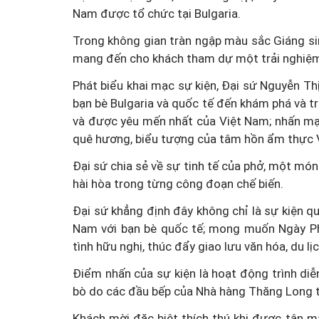
Nam được tổ chức tại Bulgaria.
Trong không gian tràn ngập màu sắc Giáng si
mang đến cho khách tham dự một trải nghiệm 
Phát biểu khai mạc sự kiện, Đại sứ Nguyễn 
bạn bè Bulgaria và quốc tế đến khám phá và 
và được yêu mến nhất của Việt Nam; nhấn mạ
quê hương, biểu tượng của tâm hồn ẩm thực V
Đại sứ chia sẻ về sự tinh tế của phở, một món
hài hòa trong từng công đoạn chế biến.
Đại sứ khẳng định đây không chỉ là sự kiện q
Nam với bạn bè quốc tế; mong muốn Ngày Ph
tình hữu nghị, thúc đẩy giao lưu văn hóa, du l
Điểm nhấn của sự kiện là hoạt động trình d
bò do các đầu bếp của Nhà hàng Thăng Long t
Khách mời đặc biệt thích thú khi được tận mắ