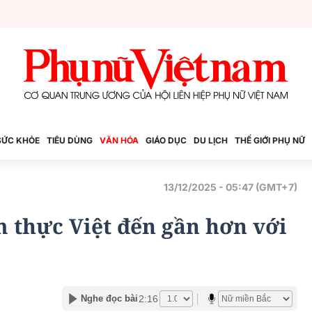
SỨC KHỎE
TIÊU DÙNG
VĂN HÓA
GIÁO DỤC
DU LỊCH
THẾ GIỚI PHỤ NỮ
13/12/2025 - 05:47 (GMT+7)
 thực Việt đến gần hơn với
2:16
Nghe đọc bài