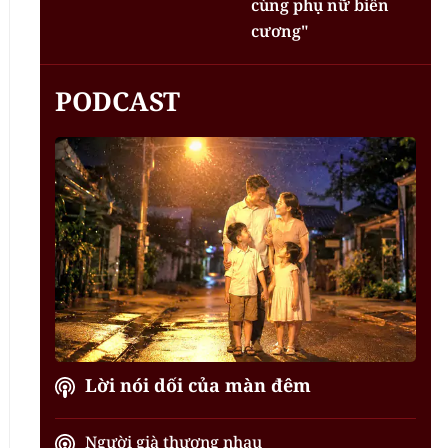
cùng phụ nữ biên
cương"
PODCAST
Lời nói dối của màn đêm
Người già thương nhau