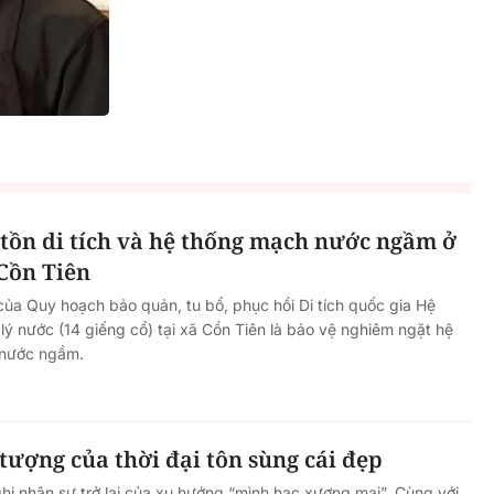
tồn di tích và hệ thống mạch nước ngầm ở
 Cồn Tiên
ủa Quy hoạch bảo quản, tu bổ, phục hồi Di tích quốc gia Hệ
lý nước (14 giếng cổ) tại xã Cồn Tiên là bảo vệ nghiêm ngặt hệ
 nước ngầm.
tượng của thời đại tôn sùng cái đẹp
 nhận sự trở lại của xu hướng “mình hạc xương mai”. Cùng với