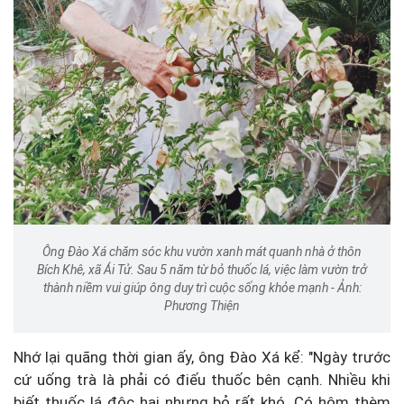
Ông Đào Xá chăm sóc khu vườn xanh mát quanh nhà ở thôn
Bích Khê, xã Ái Tử. Sau 5 năm từ bỏ thuốc lá, việc làm vườn trở
thành niềm vui giúp ông duy trì cuộc sống khỏe mạnh - Ảnh:
Phương Thiện
Nhớ lại quãng thời gian ấy, ông Đào Xá kể: "Ngày trước
cứ uống trà là phải có điếu thuốc bên cạnh. Nhiều khi
biết thuốc lá độc hại nhưng bỏ rất khó. Có hôm thèm