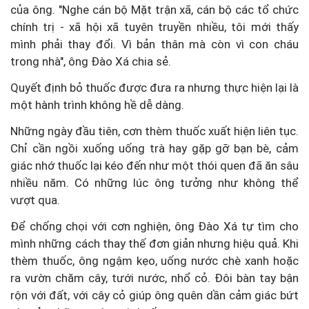
của ông.
"Nghe cán bộ Mặt trận xã, cán bộ các tổ chức
chính trị - xã hội xã tuyên truyền nhiều, tôi mới thấy
mình phải thay đổi. Vì bản thân mà còn vì con cháu
trong nhà", ông Đào Xá chia sẻ.
Quyết định bỏ thuốc được đưa ra nhưng thực hiện lại là
một hành trình không hề dễ dàng.
Những ngày đầu tiên, cơn thèm thuốc xuất hiện liên tục.
Chỉ cần ngồi xuống uống trà hay gặp gỡ bạn bè, cảm
giác nhớ thuốc lại kéo đến như một thói quen đã ăn sâu
nhiều năm.
Có những lúc ông tưởng như không thể
vượt qua.
Để chống chọi với cơn nghiện, ông Đào Xá tự tìm cho
mình những cách thay thế đơn giản nhưng hiệu quả. Khi
thèm thuốc, ông ngậm kẹo, uống nước chè xanh hoặc
ra vườn chăm cây, tưới nước, nhổ cỏ. Đôi bàn tay bận
rộn với đất, với cây cỏ giúp ông quên dần cảm giác bứt