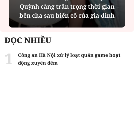
Quỳnh càng trân trọng thời gian
bên cha sau biến cố của gia đình
ĐỌC NHIỀU
Công an Hà Nội xử lý loạt quán game hoạt
động xuyên đêm
Ngân hàng trở lại "ngôi vương" phát hành
trái phiếu: Báo hiệu cuộc đua vốn mới
Về Lấp Vò khám phá điểm sáng mới của du
lịch cộng đồng