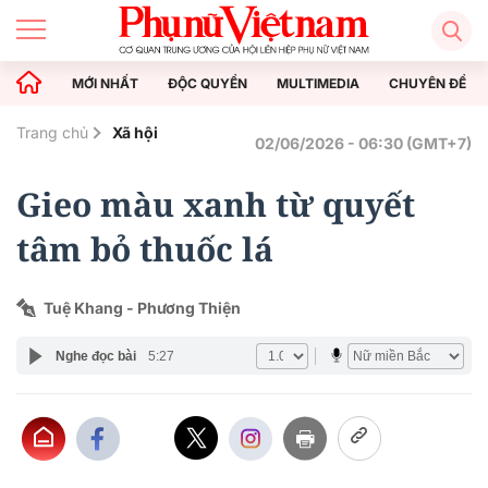
MỚI NHẤT
ĐỘC QUYỀN
MULTIMEDIA
CHUYÊN ĐỀ
Trang chủ
Xã hội
02/06/2026 - 06:30 (GMT+7)
Gieo màu xanh từ quyết
tâm bỏ thuốc lá
Tuệ Khang - Phương Thiện
Nghe đọc bài
5:27