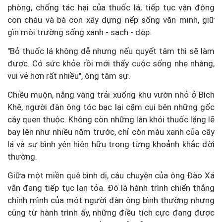
phòng, chống tác hại của thuốc lá; tiếp tục vận động
con cháu và bà con xây dựng nếp sống văn minh, giữ
gìn môi trường sống xanh - sạch - đẹp.
"Bỏ thuốc lá không dễ nhưng nếu quyết tâm thì sẽ làm
được. Có sức khỏe rồi mới thấy cuộc sống nhẹ nhàng,
vui vẻ hơn rất nhiều", ông tâm sự.
Chiều muộn, nắng vàng trải xuống khu vườn nhỏ ở Bích
Khê, người đàn ông tóc bạc lại cặm cụi bên những gốc
cây quen thuộc. Không còn những làn khói thuốc lặng lẽ
bay lên như nhiều năm trước, chỉ còn màu xanh của cây
lá và sự bình yên hiện hữu trong từng khoảnh khắc đời
thường.
Giữa một miền quê bình dị, câu chuyện của ông Đào Xá
vẫn đang tiếp tục lan tỏa. Đó là hành trình chiến thắng
chính mình của một người đàn ông bình thường nhưng
cũng từ hành trình ấy, những điều tích cực đang được