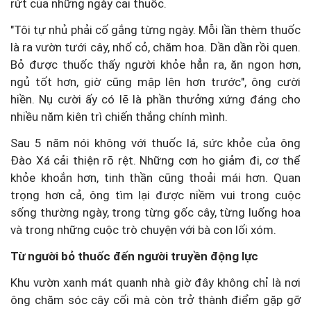
rứt của những ngày cai thuốc.
"Tôi tự nhủ phải cố gắng từng ngày. Mỗi lần thèm thuốc
là ra vườn tưới cây, nhổ cỏ, chăm hoa. Dần dần rồi quen.
Bỏ được thuốc thấy người khỏe hẳn ra, ăn ngon hơn,
ngủ tốt hơn, giờ cũng mập lên hơn trước", ông cười
hiền.
Nụ cười ấy có lẽ là phần thưởng xứng đáng cho
nhiều năm kiên trì chiến thắng chính mình.
Sau 5 năm nói không với thuốc lá, sức khỏe của ông
Đào Xá cải thiện rõ rệt. Những cơn ho giảm đi, cơ thể
khỏe khoắn hơn, tinh thần cũng thoải mái hơn. Quan
trọng hơn cả, ông tìm lại được niềm vui trong cuộc
sống thường ngày, trong từng gốc cây, từng luống hoa
và trong những cuộc trò chuyện với bà con lối xóm.
Từ người bỏ thuốc đến người truyền động lực
Khu vườn xanh mát quanh nhà giờ đây không chỉ là nơi
ông chăm sóc cây cối mà còn trở thành điểm gặp gỡ