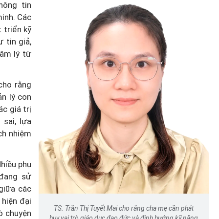
hông tin
minh. Các
 triển kỹ
 tin giả,
âm lý từ
 Ninh
 Tầm
"Ăn cơm nhà, lo chuyện thiên
cho rằng
iàu bản
hạ": Cần khung thù lao thống
n lý con
c giá trị
nhất toàn quốc
sai, lựa
ách nhiệm
Nhiều phụ
 đang sử
giữa các
 hiện đại
TS. Trần Thị Tuyết Mai cho rằng cha mẹ cần phát
rò chuyện
huy vai trò giáo dục đạo đức và định hướng kỹ năng