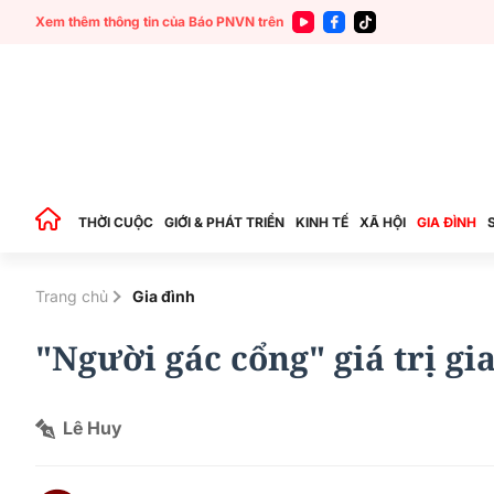
Xem thêm thông tin của Báo PNVN trên
THỜI CUỘC
GIỚI & PHÁT TRIỂN
KINH TẾ
XÃ HỘI
GIA ĐÌNH
Trang chủ
Gia đình
"Người gác cổng" giá trị gia
Lê Huy