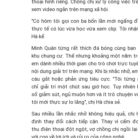
thoại hình riêng. Chồng chị xử lý công việc tr
xem video ngắn trên mạng xã hội.
"Có hôm tôi gọi con ba bốn lần mới ngẩng đ
thực tế có lúc vừa học vừa xem clip. Tôi nhận
Hà kể.
Minh Quân từng rất thích đá bóng cùng bạn 
khu chung cư. Thế nhưng khoảng một năm trở 
em dành nhiều thời gian cho trò chơi trực tuy
nội dung giải trí trên mạng. Khi bị nhắc nhở, 
cáu gắt hoặc phản ứng tiêu cực. "Tôi từng 
chỉ giải trí một chút sau giờ học. Tuy nhiên
số giảm sút, ngủ muộn hơn và ít trò chuyện v
tôi mới thực sự lo lắng", chị Hà chia sẻ.
Sau nhiều lần nhắc nhở không hiệu quả, chị 
định thay đổi cách tiếp cận. Thay vì cấm đ
thu điện thoại đột ngột, vợ chồng chị ngồi lại
với con về lợi ích và rủi ro của công nghệ.