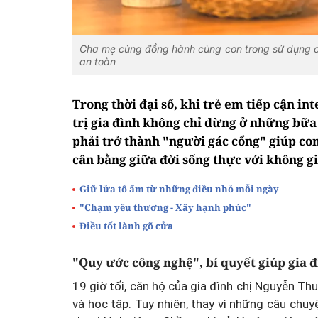
Cha mẹ cùng đồng hành cùng con trong sử dụng côn
an toàn
Trong thời đại số, khi trẻ em tiếp cận in
trị gia đình không chỉ dừng ở những bữa
phải trở thành "người gác cổng" giúp co
cân bằng giữa đời sống thực với không g
Giữ lửa tổ ấm từ những điều nhỏ mỗi ngày
"Chạm yêu thương - Xây hạnh phúc"
Điều tốt lành gõ cửa
"Quy ước công nghệ", bí quyết giúp gia đì
19 giờ tối, căn hộ của gia đình chị Nguyễn Th
và học tập. Tuy nhiên, thay vì những câu chuy