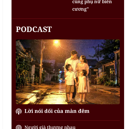
cùng phụ nữ biên
cương"
PODCAST
Lời nói dối của màn đêm
Người già thương nhau