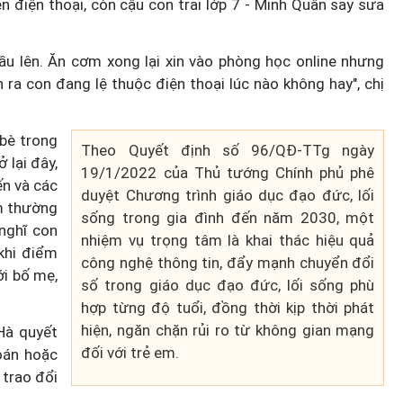
ên điện thoại, còn cậu con trai lớp 7 - Minh Quân say sưa
ầu lên. Ăn cơm xong lại xin vào phòng học online nhưng
 ra con đang lệ thuộc điện thoại lúc nào không hay", chị
bè trong
Theo Quyết định số 96/QĐ-TTg ngày
lại đây,
19/1/2022 của Thủ tướng Chính phủ phê
ến và các
duyệt Chương trình giáo dục đạo đức, lối
em thường
sống trong gia đình đến năm 2030, một
nghĩ con
nhiệm vụ trọng tâm là khai thác hiệu quả
 khi điểm
công nghệ thông tin, đẩy mạnh chuyển đổi
ới bố mẹ,
số trong giáo dục đạo đức, lối sống phù
hợp từng độ tuổi, đồng thời kịp thời phát
hiện, ngăn chặn rủi ro từ không gian mạng
Hà quyết
đối với trẻ em.
oán hoặc
 trao đổi