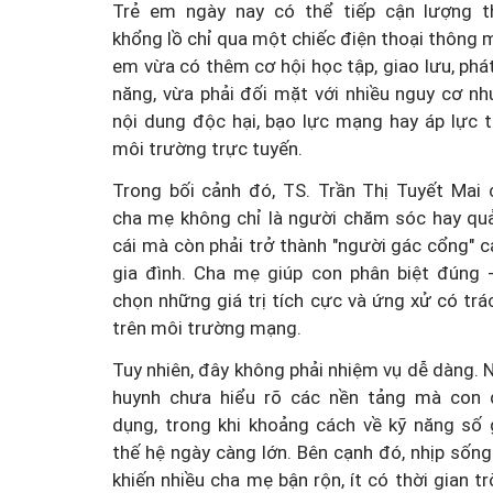
Trẻ em ngày nay có thể tiếp cận lượng t
khổng lồ chỉ qua một chiếc điện thoại thông 
em vừa có thêm cơ hội học tập, giao lưu, phát
năng, vừa phải đối mặt với nhiều nguy cơ như
nội dung độc hại, bạo lực mạng hay áp lực t
môi trường trực tuyến.
Thành lập thành phố Bắc
trực thuộc Trung ương:
Trong bối cảnh đó, TS. Trần Thị Tuyết Mai 
án đang thế
nhìn đô thị hiện đại và g
cha mẹ không chỉ là người chăm sóc hay quả
cái mà còn phải trở thành "người gác cổng" cá
 chế rủi ro?
sắc
gia đình. Cha mẹ giúp con phân biệt đúng - 
chọn những giá trị tích cực và ứng xử có tr
trên môi trường mạng.
Tuy nhiên, đây không phải nhiệm vụ dễ dàng. 
huynh chưa hiểu rõ các nền tảng mà con
dụng, trong khi khoảng cách về kỹ năng số 
thế hệ ngày càng lớn. Bên cạnh đó, nhịp sống
khiến nhiều cha mẹ bận rộn, ít có thời gian t