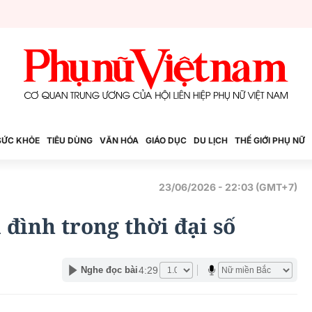
SỨC KHỎE
TIÊU DÙNG
VĂN HÓA
GIÁO DỤC
DU LỊCH
THẾ GIỚI PHỤ NỮ
23/06/2026 - 22:03 (GMT+7)
 đình trong thời đại số
4:29
Nghe đọc bài