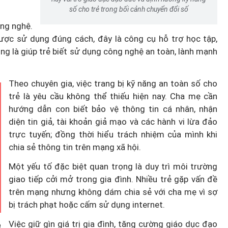
số cho trẻ trong bối cảnh chuyển đổi số
ông nghệ.
ợc sử dụng đúng cách, đây là công cụ hỗ trợ học tập,
ọng là giúp trẻ biết sử dụng công nghệ an toàn, lành mạnh
Theo chuyên gia, việc trang bị kỹ năng an toàn số cho
trẻ là yêu cầu không thể thiếu hiện nay. Cha mẹ cần
hướng dẫn con biết bảo vệ thông tin cá nhân, nhận
diện tin giả, tài khoản giả mạo và các hành vi lừa đảo
trực tuyến; đồng thời hiểu trách nhiệm của mình khi
chia sẻ thông tin trên mạng xã hội.
Một yếu tố đặc biệt quan trọng là duy trì môi trường
giao tiếp cởi mở trong gia đình. Nhiều trẻ gặp vấn đề
trên mạng nhưng không dám chia sẻ với cha mẹ vì sợ
bị trách phạt hoặc cấm sử dụng internet.
Việc giữ gìn giá trị gia đình, tăng cường giáo dục đạo
a