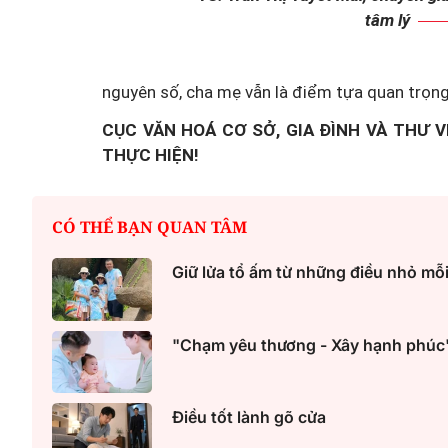
tâm lý
nguyên số, cha mẹ vẫn là điểm tựa quan trọn
CỤC VĂN HOÁ CƠ SỞ, GIA ĐÌNH VÀ THƯ V
THỰC HIỆN!
CÓ THỂ BẠN QUAN TÂM
Giữ lửa tổ ấm từ những điều nhỏ mỗ
"Chạm yêu thương - Xây hạnh phúc
Điều tốt lành gõ cửa