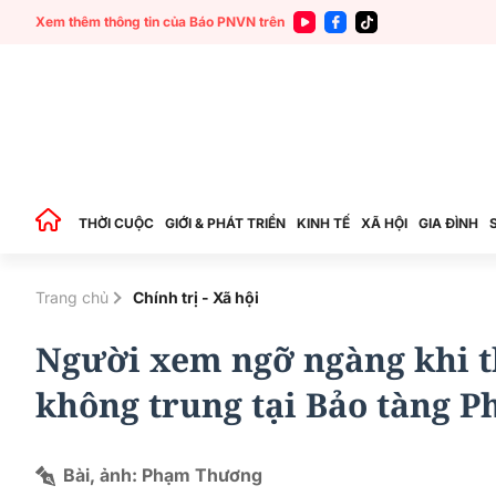
Xem thêm thông tin của Báo PNVN trên
THỜI CUỘC
GIỚI & PHÁT TRIỂN
KINH TẾ
XÃ HỘI
GIA ĐÌNH
Trang chủ
Chính trị - Xã hội
Người xem ngỡ ngàng khi th
không trung tại Bảo tàng 
Bài, ảnh: Phạm Thương