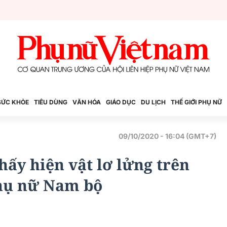
SỨC KHỎE
TIÊU DÙNG
VĂN HÓA
GIÁO DỤC
DU LỊCH
THẾ GIỚI PHỤ NỮ
09/10/2020 - 16:04 (GMT+7)
ấy hiện vật lơ lửng trên
Phụ nữ Nam bộ