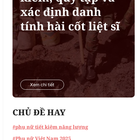
xác định danh
tính hài cốt liệt sĩ
Xem chi tiết
CHỦ ĐỀ HAY
#phụ nữ tiết kiệm năng lượng
#Phụ nữ Việt Nam 2025