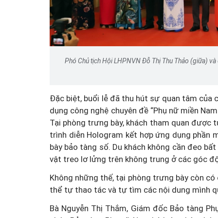
Một cuộc hôn nhân tan v
mảnh đất và bản án vì lẽ
Phó Chủ tịch Hội LHPNVN Đỗ Thị Thu Thảo (giữa) và 
bằng
Đặc biệt, buổi lễ đã thu hút sự quan tâm của
dụng công nghệ chuyên đề “Phụ nữ miền Nam 
Tại phòng trưng bày, khách tham quan được tư
trình diễn Hologram kết hợp ứng dụng phần 
bày bảo tàng số. Du khách không cần đeo bất 
vật treo lơ lửng trên không trung ở các góc đ
Không những thế, tại phòng trưng bày còn có 
thể tự thao tác và tự tìm các nội dung mình qu
Bà Nguyễn Thị Thắm, Giám đốc Bảo tàng Phụ 