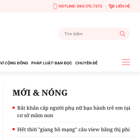
HOTLINE: 094.170.7373
LIÊN HỆ
VÌ CỘNG ĐỒNG
PHÁP LUẬT-BẠN ĐỌC
CHUYÊN ĐỀ
MỚI & NÓNG
Bắt khẩn cấp người phụ nữ bạo hành trẻ em tại
cơ sở mầm non
Hết thời "giang hồ mạng" câu view bằng thị phi