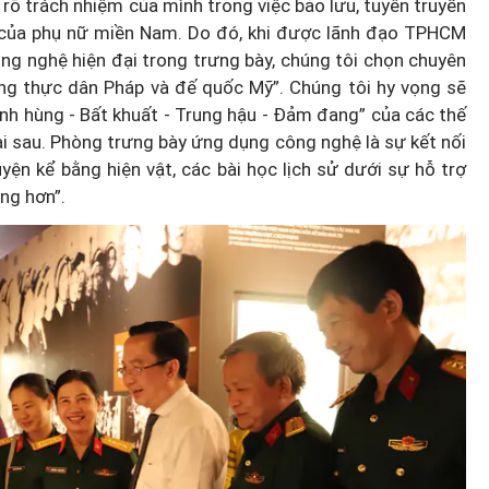
õ trách nhiệm của mình trong việc bảo lưu, tuyên truyền
 của phụ nữ miền Nam. Do đó, khi được lãnh đạo TPHCM
ng nghệ hiện đại trong trưng bày, chúng tôi chọn chuyên
g thực dân Pháp và đế quốc Mỹ”. Chúng tôi hy vọng sẽ
“Anh hùng - Bất khuất - Trung hậu - Đảm đang” của các thế
i sau. Phòng trưng bày ứng dụng công nghệ là sự kết nối
yện kể bằng hiện vật, các bài học lịch sử dưới sự hỗ trợ
ộng hơn”.