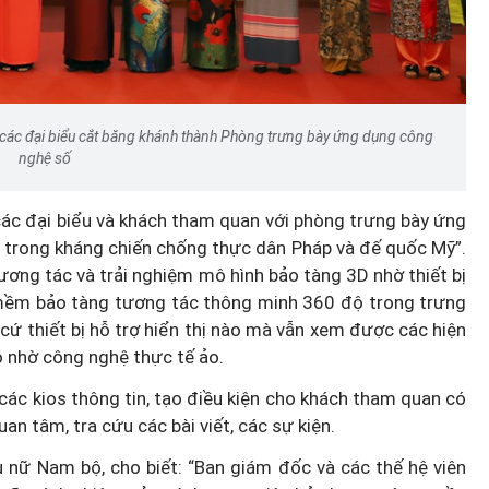
Hà Nội thu hút bác sĩ về trạm y
ỡ, 3
tế, tạo điều kiện để người dân
 công
tiếp cận các dịch vụ y tế kỹ thuậ
các đại biểu cắt băng khánh thành Phòng trưng bày ứng dụng công
cao
nghệ số
 các đại biểu và khách tham quan với phòng trưng bày ứng
trong kháng chiến chống thực dân Pháp và đế quốc Mỹ”.
ơng tác và trải nghiệm mô hình bảo tàng 3D nhờ thiết bị
mềm bảo tàng tương tác thông minh 360 độ trong trưng
cứ thiết bị hỗ trợ hiển thị nào mà vẫn xem được các hiện
ộ nhờ công nghệ thực tế ảo.
các kios thông tin, tạo điều kiện cho khách tham quan có
an tâm, tra cứu các bài viết, các sự kiện.
nữ Nam bộ, cho biết: “Ban giám đốc và các thế hệ viên