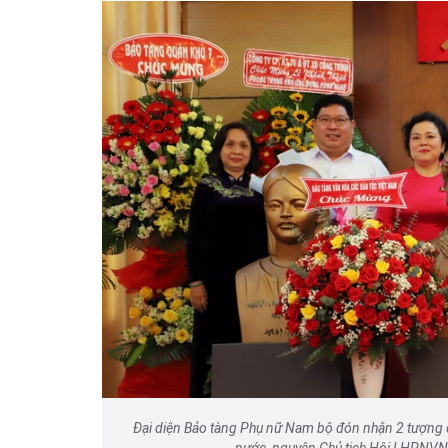
Đại diện Bảo tàng Phụ nữ Nam bộ đón nhận 2 tượng
nước, nguyên Chủ tịch Hội LHPNVN