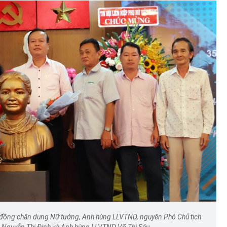
 đồng chân dung Nữ tướng, Anh hùng LLVTND, nguyên Phó Chủ tịch
 Nguyễn Thị Định và Anh hùng LLVTND Võ Thị Sáu