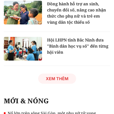
Đồng hành hỗ trợ an sinh,
chuyển đổi số, nâng cao nhận
thức cho phụ nữ và trẻ em
vùng dân tộc thiểu số
Hội LHPN tỉnh Bắc Ninh đưa
"Bình dân học vụ số" đến từng
hội viên
XEM THÊM
MỚI & NÓNG
Nổ lớn trên sông Sài Gòn, một phụ nữ tử vong