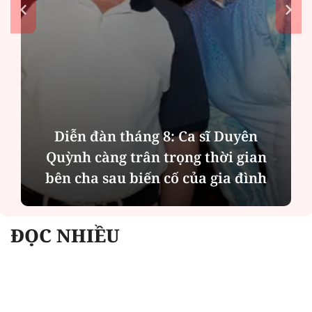
Diễn đàn tháng 8: Ca sĩ Duyên
Quỳnh càng trân trọng thời gian
bên cha sau biến cố của gia đình
ĐỌC NHIỀU
Công an Hà Nội xử lý loạt quán game hoạt
động xuyên đêm