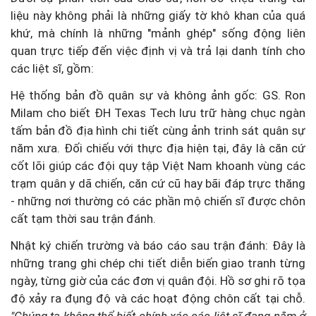
liệu này không phải là những giấy tờ khô khan của quá
khứ, mà chính là những "mảnh ghép" sống động liên
quan trực tiếp đến việc định vị và trả lại danh tính cho
các liệt sĩ, gồm:
Hệ thống bản đồ quân sự và không ảnh gốc: GS. Ron
Milam cho biết ĐH Texas Tech lưu trữ hàng chục ngàn
tấm bản đồ địa hình chi tiết cùng ảnh trinh sát quân sự
năm xưa. Đối chiếu với thực địa hiện tại, đây là căn cứ
cốt lõi giúp các đội quy tập Việt Nam khoanh vùng các
trạm quân y dã chiến, căn cứ cũ hay bãi đáp trực thăng
- những nơi thường có các phần mộ chiến sĩ được chôn
cất tạm thời sau trận đánh.
Nhật ký chiến trường và báo cáo sau trận đánh: Đây là
những trang ghi chép chi tiết diễn biến giao tranh từng
ngày, từng giờ của các đơn vị quân đội. Hồ sơ ghi rõ tọa
độ xảy ra đụng độ và các hoạt động chôn cất tại chỗ.