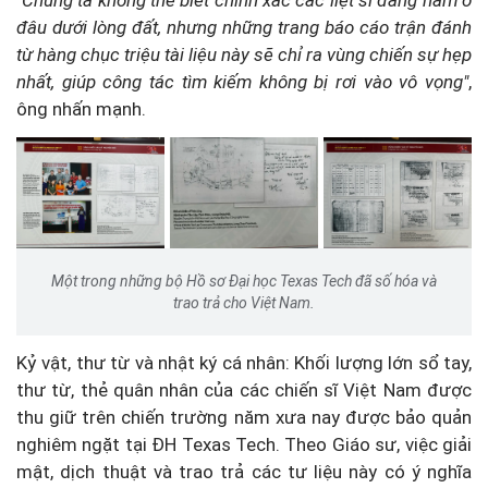
"Chúng ta không thể biết chính xác các liệt sĩ đang nằm ở
đâu dưới lòng đất, nhưng những trang báo cáo trận đánh
từ hàng chục triệu tài liệu này sẽ chỉ ra vùng chiến sự hẹp
nhất, giúp công tác tìm kiếm không bị rơi vào vô vọng"
,
ông nhấn mạnh.
Một trong những bộ Hồ sơ Đại học Texas Tech đã số hóa và
trao trả cho Việt Nam.
Kỷ vật, thư từ và nhật ký cá nhân: Khối lượng lớn sổ tay,
thư từ, thẻ quân nhân của các chiến sĩ Việt Nam được
thu giữ trên chiến trường năm xưa nay được bảo quản
nghiêm ngặt tại ĐH Texas Tech. Theo Giáo sư, việc giải
mật, dịch thuật và trao trả các tư liệu này có ý nghĩa