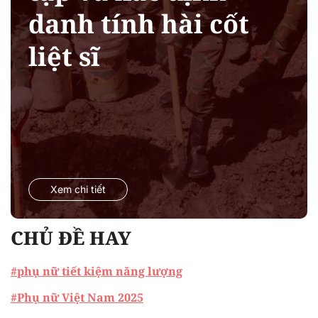
danh tính hài cốt
liệt sĩ
Xem chi tiết
CHỦ ĐỀ HAY
#phụ nữ tiết kiệm năng lượng
#Phụ nữ Việt Nam 2025