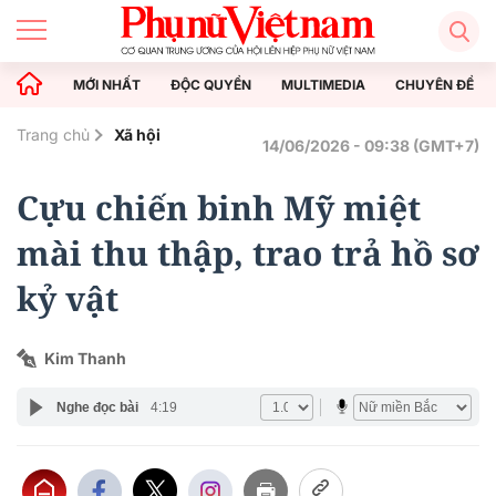
MỚI NHẤT
ĐỘC QUYỀN
MULTIMEDIA
CHUYÊN ĐỀ
Trang chủ
Xã hội
14/06/2026 - 09:38 (GMT+7)
Cựu chiến binh Mỹ miệt
mài thu thập, trao trả hồ sơ
kỷ vật
Kim Thanh
Nghe đọc bài
4:19