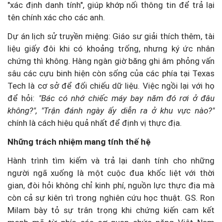
"xác định danh tính", giúp khớp nối thông tin để trả lại
tên chính xác cho các anh.
Dự án lịch sử truyền miệng: Giáo sư giải thích thêm, tài
liệu giấy đôi khi có khoảng trống, nhưng ký ức nhân
chứng thì không. Hàng ngàn giờ băng ghi âm phỏng vấn
sâu các cựu binh hiện còn sống của các phía tại Texas
Tech là cơ sở để đối chiếu dữ liệu. Việc ngồi lại với họ
để hỏi:
"Bác có nhớ chiếc máy bay năm đó rơi ở đâu
không?", "Trận đánh ngày ấy diễn ra ở khu vực nào?"
chính là cách hiệu quả nhất để định vị thực địa.
Những trách nhiệm mang tính thế hệ
Hành trình tìm kiếm và trả lại danh tính cho những
người ngã xuống là một cuộc đua khốc liệt với thời
gian, đòi hỏi không chỉ kinh phí, nguồn lực thực địa mà
còn cả sự kiên trì trong nghiên cứu học thuật. GS. Ron
Milam bày tỏ sự trân trọng khi chứng kiến cam kết