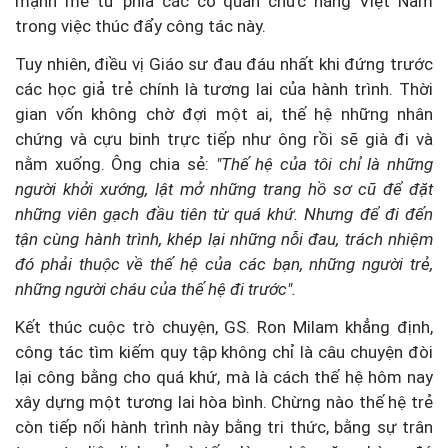
mạnh mẽ từ phía các cơ quan chức năng Việt Nam
trong việc thúc đẩy công tác này.
Tuy nhiên, điều vị Giáo sư đau đáu nhất khi đứng trước
các học giả trẻ chính là tương lai của hành trình. Thời
gian vốn không chờ đợi một ai, thế hệ những nhân
chứng và cựu binh trực tiếp như ông rồi sẽ già đi và
nằm xuống. Ông chia sẻ:
"Thế hệ của tôi chỉ là những
người khởi xướng, lật mở những trang hồ sơ cũ để đặt
những viên gạch đầu tiên từ quá khứ. Nhưng để đi đến
tận cùng hành trình, khép lại những nỗi đau, trách nhiệm
đó phải thuộc về thế hệ của các bạn, những người trẻ,
những người cháu của thế hệ đi trước".
Kết thúc cuộc trò chuyện, GS. Ron Milam khẳng định,
công tác tìm kiếm quy tập không chỉ là câu chuyện đòi
lại công bằng cho quá khứ, mà là cách thế hệ hôm nay
xây dựng một tương lai hòa bình. Chừng nào thế hệ trẻ
còn tiếp nối hành trình này bằng tri thức, bằng sự trân