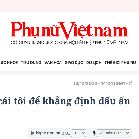
SỨC KHỎE
TIÊU DÙNG
VĂN HÓA
GIÁO DỤC
DU LỊCH
THẾ GIỚI PHỤ NỮ
13/12/2023 - 14:04 (GMT+7)
ái tôi để khẳng định dấu ấn
3:01
Nghe đọc bài