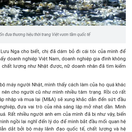
ốn đưa thương hiệu thời trang Việt vươn tầm quốc tế
Lưu Nga cho biết, chị đã dám bỏ đi cái tôi của mình để
hấy doanh nghiệp Việt Nam, doanh nghiệp gia đình không
trị chất lượng như Nhật được, nữ doanh nhân đã tìm kiếm
i bộ máy người Nhật, mình thấy cách làm của họ quá khác
o nên cho người cũ như mình nhiều tâm trạng. Rồi có rất
sáp nhập và mua lại (M&A) sẽ xung khắc dẫn đến sứt đầu
nghiệp, đưa vai trò của nhà sáng lập mở nhạt dần. Mình
uá. Rất nhiều người anh em của mình đã bị như vậy, biến
mình ngồi lại nghĩ đến lý do để mình bắt đầu mối quan hệ
ẫn dắt bởi bộ máy lãnh đạo quốc tế, chất lượng và hệ