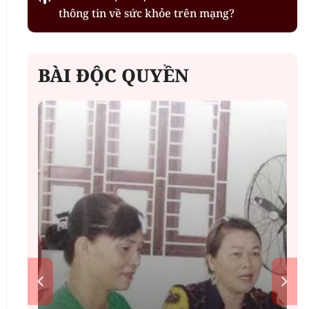
thông tin về sức khỏe trên mạng?
BÀI ĐỘC QUYỀN