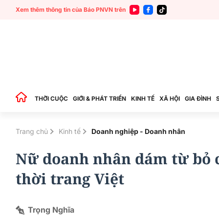
Xem thêm thông tin của Báo PNVN trên
THỜI CUỘC
GIỚI & PHÁT TRIỂN
KINH TẾ
XÃ HỘI
GIA ĐÌNH
Trang chủ
Kinh tế
Doanh nghiệp - Doanh nhân
Nữ doanh nhân dám từ bỏ c
thời trang Việt
Trọng Nghĩa