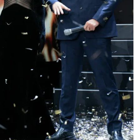
Thành lập thành phố Bắc Ninh
trực thuộc Trung ương: Tầm
g thế
nhìn đô thị hiện đại và giàu bả
rủi ro?
sắc