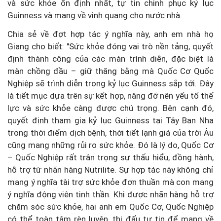
và sức khỏe ổn định nhất, tự tin chinh phục kỷ lục
Guinness và mang về vinh quang cho nước nhà.
Chia sẻ về đợt hợp tác ý nghĩa này, anh em nhà họ
Giang cho biết: "Sức khỏe đóng vai trò nền tảng, quyết
định thành công của các màn trình diễn, đặc biệt là
màn chồng đầu – giữ thăng bằng mà Quốc Cơ Quốc
Nghiệp sẽ trình diễn trong kỷ lục Guinness sắp tới. Đây
là tiết mục dựa trên sự kết hợp, nâng đỡ nên yếu tố thể
lực và sức khỏe càng được chú trọng. Bên cạnh đó,
quyết định tham gia kỷ lục Guinness tại Tây Ban Nha
trong thời điểm dịch bệnh, thời tiết lạnh giá của trời Âu
cũng mang những rủi ro sức khỏe. Đó là lý do, Quốc Cơ
– Quốc Nghiệp rất trân trọng sự thấu hiểu, đồng hành,
hỗ trợ từ nhãn hàng Nutrilite. Sự hợp tác này không chỉ
mang ý nghĩa tài trợ sức khỏe đơn thuần mà con mang
ý nghĩa động viên tinh thần. Khi được nhãn hàng hỗ trợ
chăm sóc sức khỏe, hai anh em Quốc Cơ, Quốc Nghiệp
có thể toàn tâm rèn luyện, thi đấu tự tin để mang về