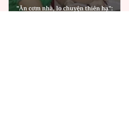
"Ăn cơm nhà, lo chuyện thiên hạ":
Cần khung thù lao thống nhất toàn
quốc
ĐỌC NHIỀU
Công an Hà Nội xử lý loạt quán game hoạt
động xuyên đêm
Ngân hàng trở lại "ngôi vương" phát hành
trái phiếu: Báo hiệu cuộc đua vốn mới
Về Lấp Vò khám phá điểm sáng mới của du
lịch cộng đồng