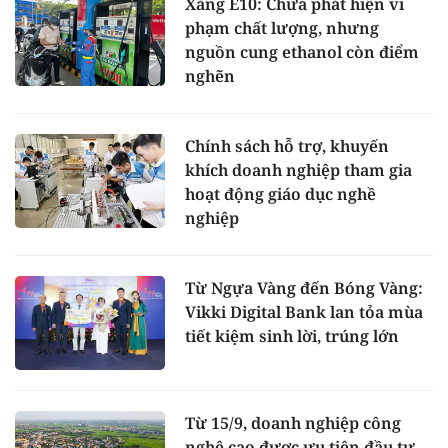
Xăng E10: Chưa phát hiện vi
phạm chất lượng, nhưng
nguồn cung ethanol còn điểm
nghẽn
Chính sách hỗ trợ, khuyến
khích doanh nghiệp tham gia
hoạt động giáo dục nghề
nghiệp
Từ Ngựa Vàng đến Bóng Vàng:
Vikki Digital Bank lan tỏa mùa
tiết kiệm sinh lời, trúng lớn
Từ 15/9, doanh nghiệp công
nghệ cao được ưu tiên đầu tư