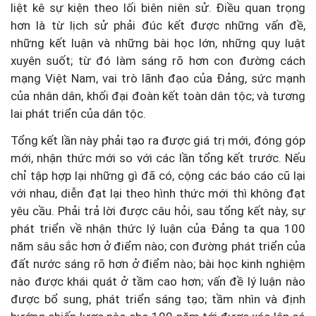
liệt kê sự kiện theo lối biên niên sử. Điều quan trọng
hơn là từ lịch sử phải đúc kết được những vấn đề,
những kết luận và những bài học lớn, những quy luật
xuyên suốt; từ đó làm sáng rõ hơn con đường cách
mạng Việt Nam, vai trò lãnh đạo của Đảng, sức mạnh
của nhân dân, khối đại đoàn kết toàn dân tộc; và tương
lai phát triển của dân tộc.
Tổng kết lần này phải tạo ra được giá trị mới, đóng góp
mới, nhận thức mới so với các lần tổng kết trước. Nếu
chỉ tập hợp lại những gì đã có, cộng các báo cáo cũ lại
với nhau, diễn đạt lại theo hình thức mới thì không đạt
yêu cầu. Phải trả lời được câu hỏi, sau tổng kết này, sự
phát triển về nhận thức lý luận của Đảng ta qua 100
năm sâu sắc hơn ở điểm nào; con đường phát triển của
đất nước sáng rõ hơn ở điểm nào; bài học kinh nghiệm
nào được khái quát ở tầm cao hơn; vấn đề lý luận nào
được bổ sung, phát triển sáng tạo; tầm nhìn và định