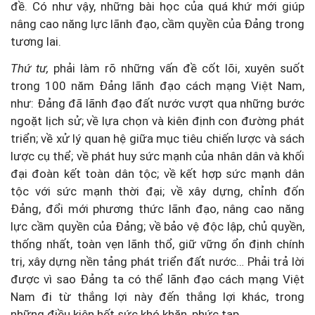
đề. Có như vậy, những bài học của quá khứ mới giúp
nâng cao năng lực lãnh đạo, cầm quyền của Đảng trong
tương lai.
Thứ tư,
phải làm rõ những vấn đề cốt lõi, xuyên suốt
trong 100 năm Đảng lãnh đạo cách mạng Việt Nam,
như: Đảng đã lãnh đạo đất nước vượt qua những bước
ngoặt lịch sử; về lựa chọn và kiên định con đường phát
triển; về xử lý quan hệ giữa mục tiêu chiến lược và sách
lược cụ thể; về phát huy sức mạnh của nhân dân và khối
đại đoàn kết toàn dân tộc; về kết hợp sức mạnh dân
tộc với sức mạnh thời đại; về xây dựng, chỉnh đốn
Đảng, đổi mới phương thức lãnh đạo, nâng cao năng
lực cầm quyền của Đảng; về bảo vệ độc lập, chủ quyền,
thống nhất, toàn vẹn lãnh thổ, giữ vững ổn định chính
trị, xây dựng nền tảng phát triển đất nước… Phải trả lời
được vì sao Đảng ta có thể lãnh đạo cách mạng Việt
Nam đi từ thắng lợi này đến thắng lợi khác, trong
những điều kiện hết sức khó khăn, phức tạp.