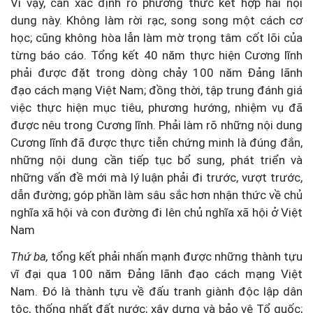
Vì vậy, cần xác định rõ phương thức kết hợp hai nội
dung này. Không làm rời rạc, song song một cách cơ
học; cũng không hòa lẫn làm mờ trọng tâm cốt lõi của
từng báo cáo. Tổng kết 40 năm thực hiện Cương lĩnh
phải được đặt trong dòng chảy 100 năm Đảng lãnh
đạo cách mạng Việt Nam; đồng thời, tập trung đánh giá
việc thực hiện mục tiêu, phương hướng, nhiệm vụ đã
được nêu trong Cương lĩnh. Phải làm rõ những nội dung
Cương lĩnh đã được thực tiễn chứng minh là đúng đắn,
những nội dung cần tiếp tục bổ sung, phát triển và
những vấn đề mới mà lý luận phải đi trước, vượt trước,
dẫn đường; góp phần làm sâu sắc hơn nhận thức về chủ
nghĩa xã hội và con đường đi lên chủ nghĩa xã hội ở Việt
Nam
Thứ ba,
tổng kết phải nhấn mạnh được những thành tựu
vĩ đại qua 100 năm Đảng lãnh đạo cách mạng Việt
Nam. Đó là thành tựu về đấu tranh giành độc lập dân
tộc, thống nhất đất nước; xây dựng và bảo vệ Tổ quốc;