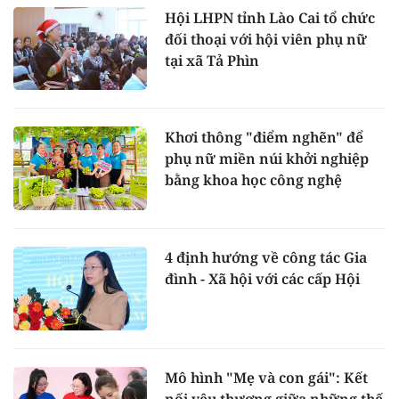
Hội LHPN tỉnh Lào Cai tổ chức
đối thoại với hội viên phụ nữ
tại xã Tả Phìn
Khơi thông "điểm nghẽn" để
phụ nữ miền núi khởi nghiệp
bằng khoa học công nghệ
4 định hướng về công tác Gia
đình - Xã hội với các cấp Hội
Mô hình "Mẹ và con gái": Kết
nối yêu thương giữa những thế