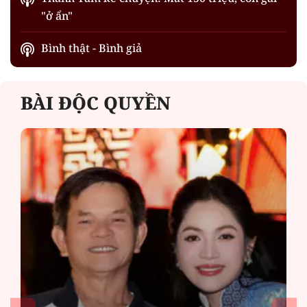
"ở ẩn"
Bình thật - Bình giả
BÀI ĐỘC QUYỀN