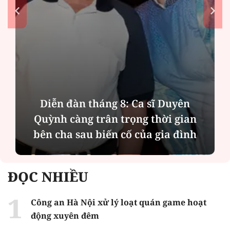
a sĩ Duyên
Phân tích tính 2 mặt của 
g thời gian
MBBank "rót" hơn 8.800 tỷ
ủa gia đình
Phát Đạt
ĐỌC NHIỀU
Công an Hà Nội xử lý loạt quán game hoạt
động xuyên đêm