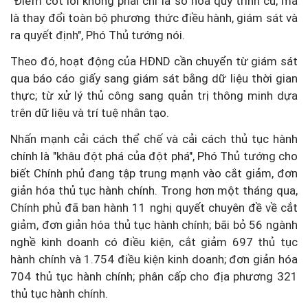
"Điểm cốt lõi không phải chỉ là số hóa quy trình cũ, mà
là thay đổi toàn bộ phương thức điều hành, giám sát và
ra quyết định", Phó Thủ tướng nói.
Theo đó, hoạt động của HĐND cần chuyển từ giám sát
qua báo cáo giấy sang giám sát bằng dữ liệu thời gian
thực; từ xử lý thủ công sang quản trị thông minh dựa
trên dữ liệu và trí tuệ nhân tạo.
Nhấn mạnh cải cách thể chế và cải cách thủ tục hành
chính là "khâu đột phá của đột phá", Phó Thủ tướng cho
biết Chính phủ đang tập trung mạnh vào cắt giảm, đơn
giản hóa thủ tục hành chính. Trong hơn một tháng qua,
Chính phủ đã ban hành 11 nghị quyết chuyên đề về cắt
giảm, đơn giản hóa thủ tục hành chính; bãi bỏ 56 ngành
nghề kinh doanh có điều kiện, cắt giảm 697 thủ tục
hành chính và 1.754 điều kiện kinh doanh; đơn giản hóa
704 thủ tục hành chính; phân cấp cho địa phương 321
thủ tục hành chính.