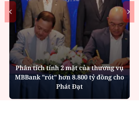
 tính 2 mặt của thương vụ
ót" hơn 8.800 tỷ đồng cho
Bản án cho 
Phát Đạt
phe
ĐỌC NHIỀU
Công an Hà Nội xử lý loạt quán game hoạt
động xuyên đêm