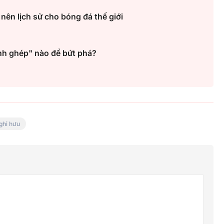
ên lịch sử cho bóng đá thế giới
ảnh ghép" nào để bứt phá?
ghỉ hưu