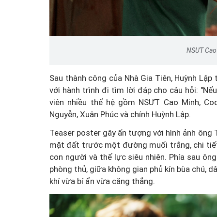
NSƯT Cao 
Sau thành công của Nhà Gia Tiên, Huỳnh Lập t
với hành trình đi tìm lời đáp cho câu hỏi: "Nế
viên nhiều thế hệ gồm NSƯT Cao Minh, Co
Nguyễn, Xuân Phúc và chính Huỳnh Lập.
Teaser poster gây ấn tượng với hình ảnh ông T
mặt đất trước một đường muối trắng, chi tiết
con người và thế lực siêu nhiên. Phía sau ông
phòng thủ, giữa không gian phủ kín bùa chú, 
khí vừa bí ẩn vừa căng thẳng.