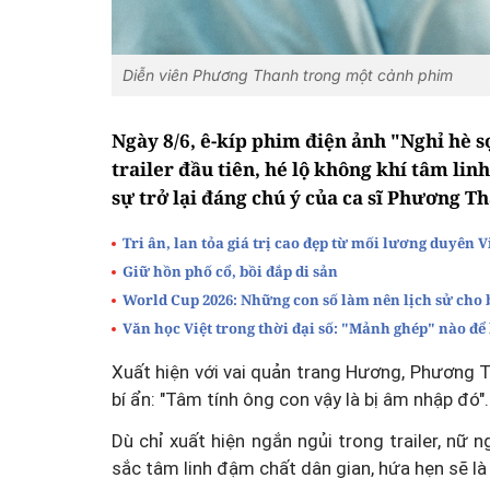
Diễn viên Phương Thanh trong một cảnh phim
Ngày 8/6, ê-kíp phim điện ảnh "Nghỉ hè s
trailer đầu tiên, hé lộ không khí tâm li
sự trở lại đáng chú ý của ca sĩ Phương 
Tri ân, lan tỏa giá trị cao đẹp từ mối lương duyên V
Giữ hồn phố cổ, bồi đắp di sản
World Cup 2026: Những con số làm nên lịch sử cho b
Văn học Việt trong thời đại số: "Mảnh ghép" nào để
Xuất hiện với vai quản trang Hương, Phương 
bí ẩn: "Tâm tính ông con vậy là bị âm nhập đó"
Dù chỉ xuất hiện ngắn ngủi trong trailer, nữ 
sắc tâm linh đậm chất dân gian, hứa hẹn sẽ là