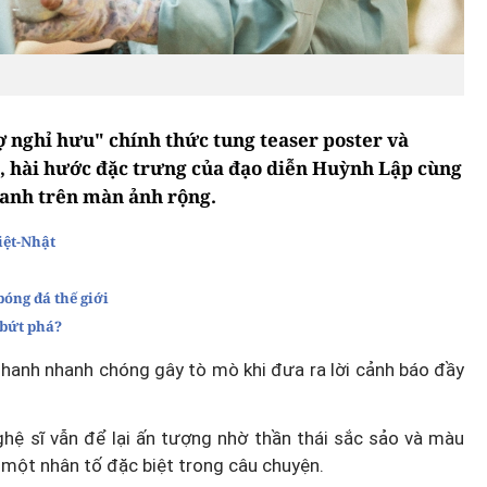
ợ nghỉ hưu" chính thức tung teaser poster và
nh, hài hước đặc trưng của đạo diễn Huỳnh Lập cùng
Thanh trên màn ảnh rộng.
iệt-Nhật
óng đá thế giới
 bứt phá?
Thanh nhanh chóng gây tò mò khi đưa ra lời cảnh báo đầy
.
nghệ sĩ vẫn để lại ấn tượng nhờ thần thái sắc sảo và màu
 một nhân tố đặc biệt trong câu chuyện.