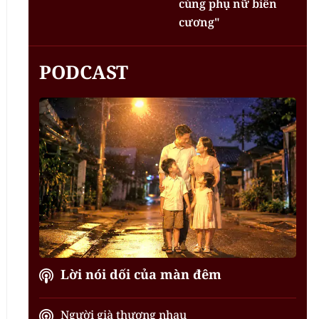
cùng phụ nữ biên
cương"
PODCAST
Lời nói dối của màn đêm
Người già thương nhau