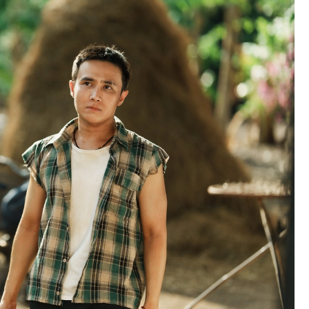
Thành lập thành phố Bắc Ninh
trực thuộc Trung ương: Tầm
g thế
nhìn đô thị hiện đại và giàu bả
rủi ro?
sắc