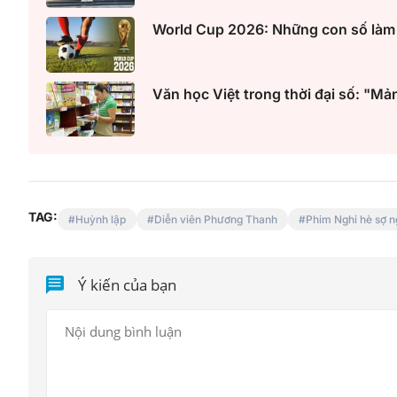
World Cup 2026: Những con số làm n
Văn học Việt trong thời đại số: "M
TAG:
Huỳnh lập
Diễn viên Phương Thanh
Phim Nghỉ hè sợ n
Ý kiến của bạn