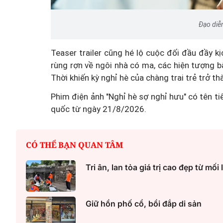
Đạo diễ
Teaser trailer cũng hé lộ cuộc đối đầu đầy kị
rùng rợn về ngôi nhà có ma, các hiện tượng bấ
Thời khiến kỳ nghỉ hè của chàng trai trẻ trở t
Phim điện ảnh "Nghỉ hè sợ nghỉ hưu" có tên ti
quốc từ ngày 21/8/2026.
CÓ THỂ BẠN QUAN TÂM
Tri ân, lan tỏa giá trị cao đẹp từ mố
Giữ hồn phố cổ, bồi đắp di sản