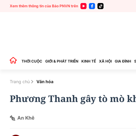
Xem thêm thông tin của Báo PNVN trên
THỜI CUỘC
GIỚI & PHÁT TRIỂN
KINH TẾ
XÃ HỘI
GIA ĐÌNH
Trang chủ
Văn hóa
Phương Thanh gây tò mò kh
An Khê