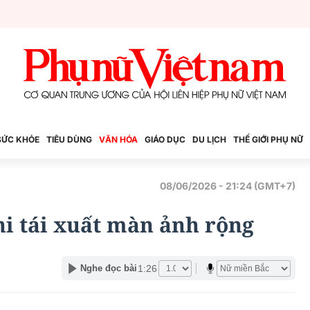
SỨC KHỎE
TIÊU DÙNG
VĂN HÓA
GIÁO DỤC
DU LỊCH
THẾ GIỚI PHỤ NỮ
08/06/2026 - 21:24 (GMT+7)
i tái xuất màn ảnh rộng
1:26
Nghe đọc bài