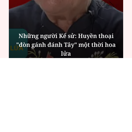
Những người Kể sử: Huyền thoại
"đòn gánh đánh Tây" một thời hoa
lửa
ĐỌC NHIỀU
Công an Hà Nội xử lý loạt quán game hoạt
động xuyên đêm
Ngân hàng trở lại "ngôi vương" phát hành
trái phiếu: Báo hiệu cuộc đua vốn mới