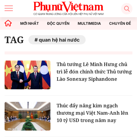
MỚI NHẤT
ĐỘC QUYỀN
MULTIMEDIA
CHUYÊN ĐỀ
TAG
quan hệ hai nước
Thủ tướng Lê Minh Hưng chủ
trì lễ đón chính thức Thủ tướng
Lào Sonexay Siphandone
Thúc đẩy nâng kim ngạch
thương mại Việt Nam-Anh lên
10 tỷ USD trong năm nay