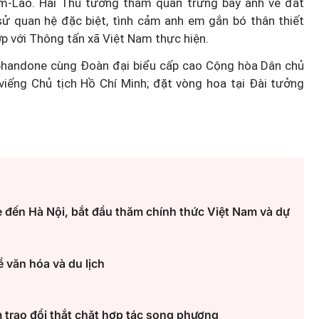
Nam-Lào. Hai Thủ tướng tham quan trưng bày ảnh về đất
sử quan hệ đặc biệt, tình cảm anh em gắn bó thân thiết
p với Thông tấn xã Việt Nam thực hiện.
phandone cùng Đoàn đại biểu cấp cao Cộng hòa Dân chủ
iếng Chủ tịch Hồ Chí Minh; đặt vòng hoa tại Đài tưởng
đến Hà Nội, bắt đầu thăm chính thức Việt Nam và dự
 văn hóa và du lịch
 trao đổi thắt chặt hợp tác song phương