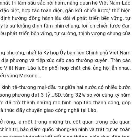
 nhất trí làm sâu sắc nội hàm, nâng quan hệ Việt Nam-Lào
đặc biệt, hợp tác toàn diện, gắn kết chiến lược," thể hiện
 định hướng đồng hành lâu dài vì phát triển bền vững, tự
 là sự khẳng định tầm nhìn chung, lợi ích chiến lược đan
iêu phát triển bền vững, tự cường, thịnh vượng chung của
Thành lập thành phố Bắc Ninh
trực thuộc Trung ương: Tầm
ong phương, nhất là Kỳ họp Ủy ban liên Chính phủ Việt Nam
g thế
nhìn đô thị hiện đại và giàu bả
, địa phương và tiếp xúc cấp cao thường xuyên. Trên các
c Việt Nam-Lào luôn phối hợp chặt chẽ, ủng hộ lẫn nhau,
rủi ro?
sắc
tiểu vùng Mekong…
ác kinh tế-thương mại-đầu tư giữa hai nước có nhiều bước
 song phương đạt 3 tỷ USD, tăng 32% so với cùng kỳ năm
m đã trở thành những mô hình hợp tác thành công, góp
và thúc đẩy chuyển giao công nghệ tại Lào.
ở rộng, là một trong những trụ cột quan trọng của quan
hính trị, bảo đảm quốc phòng-an ninh và trật tự an toàn