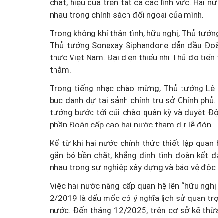
chất, hiệu quả trên tất cả các lĩnh vực. Hai n
nhau trong chính sách đối ngoại của mình.
Trong không khí thân tình, hữu nghị, Thủ tướ
Thủ tướng Sonexay Siphandone dẫn đầu Đoà
thức Việt Nam. Đại diện thiếu nhi Thủ đô tiế
thắm.
Trong tiếng nhạc chào mừng, Thủ tướng Lê
bục danh dự tại sảnh chính trụ sở Chính phủ.
tướng bước tới cúi chào quân kỳ và duyệt Độ
phần Đoàn cấp cao hai nước tham dự lễ đón.
Kể từ khi hai nước chính thức thiết lập quan
gắn bó bền chặt, khẳng định tình đoàn kết đ
nhau trong sự nghiệp xây dựng và bảo vệ độc l
Việc hai nước nâng cấp quan hệ lên “hữu nghị 
2/2019 là dấu mốc có ý nghĩa lịch sử quan tr
nước. Đến tháng 12/2025, trên cơ sở kế thừa