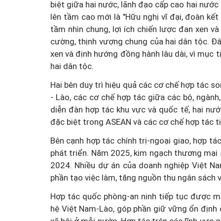
biệt giữa hai nước, lãnh đạo cấp cao hai nước
lên tầm cao mới là "Hữu nghị vĩ đại, đoàn kết 
tầm nhìn chung, lợi ích chiến lược đan xen và
cường, thịnh vượng chung của hai dân tộc. Đây
xen và định hướng đồng hành lâu dài, vì mục t
hai dân tộc.
Hai bên duy trì hiệu quả các cơ chế hợp tác s
Mua nhà thuộc dự án đan
- Lào, các cơ chế hợp tác giữa các bộ, ngành
diễn đàn hợp tác khu vực và quốc tế, hai nướ
chấp, làm sao để hạn chế 
đặc biệt trong ASEAN và các cơ chế hợp tác 
Bên cạnh hợp tác chính trị-ngoại giao, hợp t
phát triển. Năm 2025, kim ngạch thương mại
2024. Nhiều dự án của doanh nghiệp Việt Na
phần tạo việc làm, tăng nguồn thu ngân sách 
Hợp tác quốc phòng-an ninh tiếp tục được m
hệ Việt Nam-Lào, góp phần giữ vững ổn định c