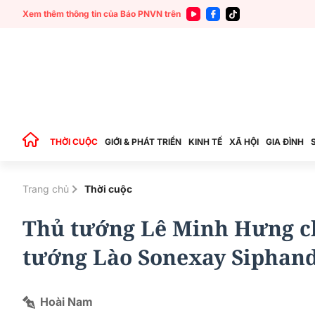
Xem thêm thông tin của Báo PNVN trên
THỜI CUỘC
GIỚI & PHÁT TRIỂN
KINH TẾ
XÃ HỘI
GIA ĐÌNH
Trang chủ
Thời cuộc
Thủ tướng Lê Minh Hưng ch
tướng Lào Sonexay Siphan
Hoài Nam