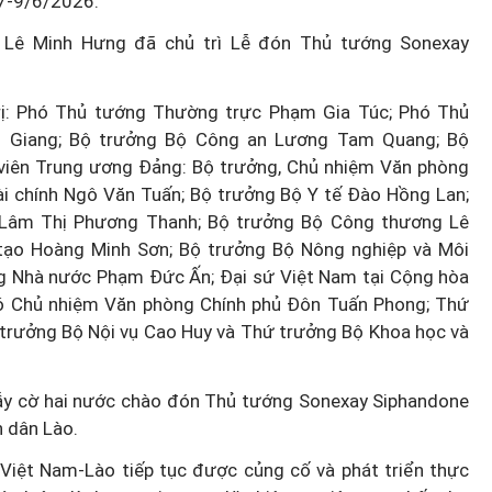
 7-9/6/2026.
ng Lê Minh Hưng đã chủ trì Lễ đón Thủ tướng Sonexay
rị: Phó Thủ tướng Thường trực Phạm Gia Túc; Phó Thủ
n Giang; Bộ trưởng Bộ Công an Lương Tam Quang; Bộ
 viên Trung ương Đảng: Bộ trưởng, Chủ nhiệm Văn phòng
i chính Ngô Văn Tuấn; Bộ trưởng Bộ Y tế Đào Hồng Lan;
h Lâm Thị Phương Thanh; Bộ trưởng Bộ Công thương Lê
tạo Hoàng Minh Sơn; Bộ trưởng Bộ Nông nghiệp và Môi
g Nhà nước Phạm Đức Ấn; Đại sứ Việt Nam tại Cộng hòa
ó Chủ nhiệm Văn phòng Chính phủ Đôn Tuấn Phong; Thứ
rưởng Bộ Nội vụ Cao Huy và Thứ trưởng Bộ Khoa học và
 vẫy cờ hai nước chào đón Thủ tướng Sonexay Siphandone
 dân Lào.
 Việt Nam-Lào tiếp tục được củng cố và phát triển thực