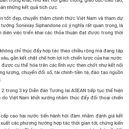
quan trọng khác như kết nối giao thông, giáo dục-đào tạo,
nhận những kết quả tích cực.
ển tốt đẹp, chuyến thăm chính thức Việt Nam và tham dự
 tướng Sonexay Siphandone có ý nghĩa rất quan trọng, là
 diện việc triển khai các thỏa thuận đạt được trong thời
n không chỉ thúc đẩy hợp tác theo chiều rộng mà đang tập
âu, gắn kết chặt chẽ hơn lợi ích chiến lược của hai nước.
được cụ thể hóa trên các lĩnh vực then chốt như kết nối
năng lượng, chuyển đổi số, tài chính-tiền tệ, đào tạo nguồn
.
 trong 3 kỳ Diễn đàn Tương lai ASEAN tiếp tục thể hiện
n do Việt Nam khởi xướng nhằm thúc đẩy đối thoại chiến
cấp cao hai nước tiến hành hội đàm nhằm đánh giá kết
 xuất các phương hướng hợp tác thời gian tới; chứng kiến