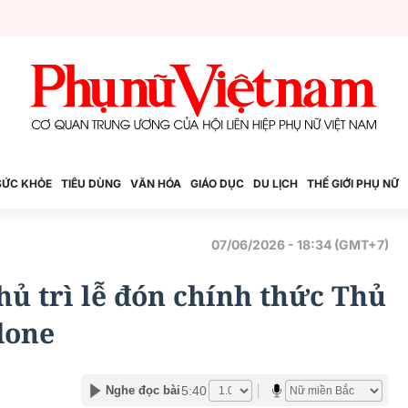
SỨC KHỎE
TIÊU DÙNG
VĂN HÓA
GIÁO DỤC
DU LỊCH
THẾ GIỚI PHỤ NỮ
07/06/2026 - 18:34 (GMT+7)
ủ trì lễ đón chính thức Thủ
done
5:40
Nghe đọc bài