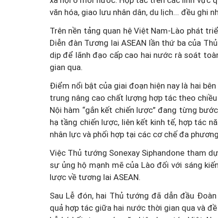
xã hội ở mỗi nước. Hợp tác trên các lĩnh vực 
văn hóa, giao lưu nhân dân, du lịch... đều ghi 
Trên nền tảng quan hệ Việt Nam-Lào phát tri
Diễn đàn Tương lai ASEAN lần thứ ba của Thủ
dịp để lãnh đạo cấp cao hai nước rà soát toàn
gian qua.
Điểm nổi bật của giai đoạn hiện nay là hai bê
trung nâng cao chất lượng hợp tác theo chiều s
Nội hàm “gắn kết chiến lược” đang từng bước 
hạ tầng chiến lược, liên kết kinh tế, hợp tác 
nhân lực và phối hợp tại các cơ chế đa phương
Việc Thủ tướng Sonexay Siphandone tham dự 2
sự ủng hộ mạnh mẽ của Lào đối với sáng kiế
lược về tương lai ASEAN.
Sau Lễ đón, hai Thủ tướng đã dẫn đầu Đoàn 
quả hợp tác giữa hai nước thời gian qua và đề