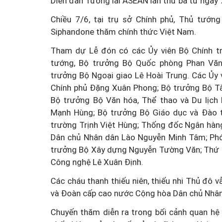
Diễn đàn Tương lai ASEAN lần thứ ba từ ngày
Chiều 7/6, tại trụ sở Chính phủ, Thủ tướ
Siphandone thăm chính thức Việt Nam.
Tham dự Lễ đón có các Ủy viên Bộ Chính t
tướng, Bộ trưởng Bộ Quốc phòng Phan Vă
trưởng Bộ Ngoại giao Lê Hoài Trung. Các Ủy
Chính phủ Đặng Xuân Phong; Bộ trưởng Bộ Tà
Bộ trưởng Bộ Văn hóa, Thể thao và Du lịc
Mạnh Hùng; Bộ trưởng Bộ Giáo dục và Đào 
trường Trịnh Việt Hùng; Thống đốc Ngân hàn
Dân chủ Nhân dân Lào Nguyễn Minh Tâm; Ph
trưởng Bộ Xây dựng Nguyễn Tường Văn; Thứ t
Công nghệ Lê Xuân Định.
Các cháu thanh thiếu niên, thiếu nhi Thủ đô
và Đoàn cấp cao nước Cộng hòa Dân chủ Nhân
Chuyến thăm diễn ra trong bối cảnh quan hệ