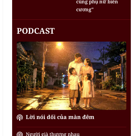
cùng phụ nữ biên
cương"
PODCAST
Lời nói dối của màn đêm
Người già thương nhau