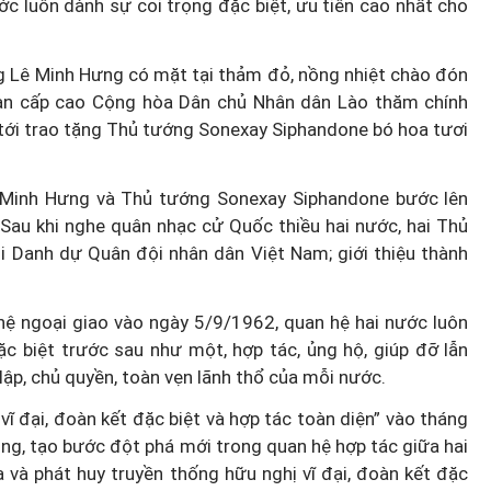
ước luôn dành sự coi trọng đặc biệt, ưu tiên cao nhất cho
ng Lê Minh Hưng có mặt tại thảm đỏ, nồng nhiệt chào đón
n cấp cao Cộng hòa Dân chủ Nhân dân Lào thăm chính
n tới trao tặng Thủ tướng Sonexay Siphandone bó hoa tươi
 Minh Hưng và Thủ tướng Sonexay Siphandone bước lên
 Sau khi nghe quân nhạc cử Quốc thiều hai nước, hai Thủ
i Danh dự Quân đội nhân dân Việt Nam; giới thiệu thành
 hệ ngoại giao vào ngày 5/9/1962, quan hệ hai nước luôn
ặc biệt trước sau như một, hợp tác, ủng hộ, giúp đỡ lẫn
ập, chủ quyền, toàn vẹn lãnh thổ của mỗi nước.
vĩ đại, đoàn kết đặc biệt và hợp tác toàn diện” vào tháng
ọng, tạo bước đột phá mới trong quan hệ hợp tác giữa hai
 và phát huy truyền thống hữu nghị vĩ đại, đoàn kết đặc