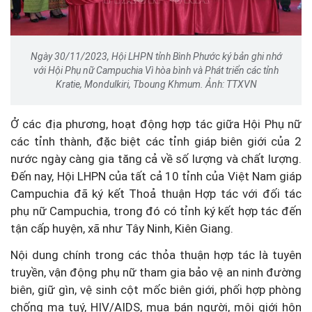
Ngày 30/11/2023, Hội LHPN tỉnh Bình Phước ký bản ghi nhớ
với Hội Phụ nữ Campuchia Vì hòa bình và Phát triển các tỉnh
Kratie, Mondulkiri, Tboung Khmum. Ảnh: TTXVN
Ở các địa phương, hoạt động hợp tác giữa Hội Phụ nữ
các tỉnh thành, đặc biệt các tỉnh giáp biên giới của 2
nước ngày càng gia tăng cả về số lượng và chất lượng.
Đến nay, Hội LHPN của tất cả 10 tỉnh của Việt Nam giáp
Campuchia đã ký kết Thoả thuận Hợp tác với đối tác
phụ nữ Campuchia, trong đó có tỉnh ký kết hợp tác đến
tận cấp huyện, xã như Tây Ninh, Kiên Giang.
Nội dung chính trong các thỏa thuận hợp tác là tuyên
truyền, vận động phụ nữ tham gia bảo vệ an ninh đường
biên, giữ gìn, vệ sinh cột mốc biên giới, phối hợp phòng
chống ma tuý, HIV/AIDS, mua bán người, môi giới hôn