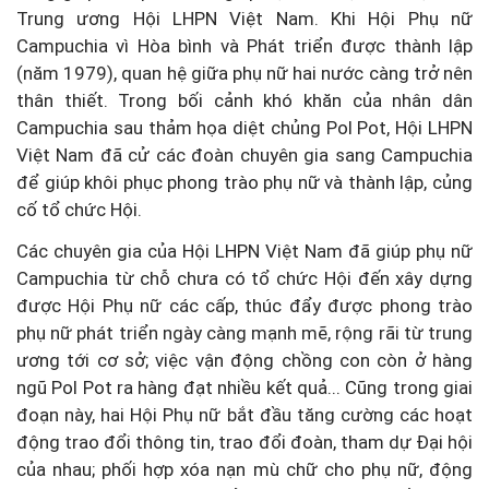
Trung ương Hội LHPN Việt Nam. Khi Hội Phụ nữ
Campuchia vì Hòa bình và Phát triển được thành lập
(năm 1979), quan hệ giữa phụ nữ hai nước càng trở nên
thân thiết. Trong bối cảnh khó khăn của nhân dân
Campuchia sau thảm họa diệt chủng Pol Pot, Hội LHPN
Việt Nam đã cử các đoàn chuyên gia sang Campuchia
để giúp khôi phục phong trào phụ nữ và thành lập, củng
cố tổ chức Hội.
Các chuyên gia của Hội LHPN Việt Nam đã giúp phụ nữ
Campuchia từ chỗ chưa có tổ chức Hội đến xây dựng
được Hội Phụ nữ các cấp, thúc đẩy được phong trào
phụ nữ phát triển ngày càng mạnh mẽ, rộng rãi từ trung
ương tới cơ sở; việc vận động chồng con còn ở hàng
ngũ Pol Pot ra hàng đạt nhiều kết quả... Cũng trong giai
đoạn này, hai Hội Phụ nữ bắt đầu tăng cường các hoạt
động trao đổi thông tin, trao đổi đoàn, tham dự Đại hội
của nhau; phối hợp xóa nạn mù chữ cho phụ nữ, động