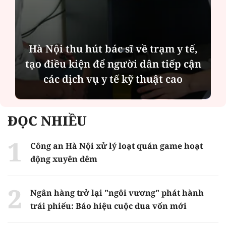
Diễn đàn tháng 8: Ca sĩ Duyên
Quỳnh càng trân trọng thời gian
bên cha sau biến cố của gia đình
ĐỌC NHIỀU
Công an Hà Nội xử lý loạt quán game hoạt
động xuyên đêm
Ngân hàng trở lại "ngôi vương" phát hành
trái phiếu: Báo hiệu cuộc đua vốn mới