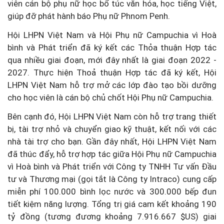
viên cán bộ phụ nữ học bổ túc văn hóa, học tiếng Việt,
giúp đỡ phát hành báo Phụ nữ Phnom Penh.
Hội LHPN Việt Nam và Hội Phụ nữ Campuchia vì Hoà
bình và Phát triển đã ký kết các Thỏa thuận Hợp tác
qua nhiều giai đoạn, mới đây nhất là giai đoạn 2022 -
2027. Thực hiện Thoả thuận Hợp tác đã ký kết, Hội
LHPN Việt Nam hỗ trợ mở các lớp đào tạo bồi dưỡng
cho học viên là cán bộ chủ chốt Hội Phụ nữ Campuchia.
Bên cạnh đó, Hội LHPN Việt Nam còn hỗ trợ trang thiết
bị, tài trợ nhỏ và chuyển giao kỹ thuật, kết nối với các
nhà tài trợ cho bạn. Gần đây nhất, Hội LHPN Việt Nam
đã thúc đẩy, hỗ trợ hợp tác giữa Hội Phụ nữ Campuchia
vì Hoà bình và Phát triển với Công ty TNHH Tư vấn Đầu
tư và Thương mại (gọi tắt là Công ty Intraco) cung cấp
miễn phí 100.000 bình lọc nước và 300.000 bếp đun
tiết kiệm năng lượng. Tổng trị giá cam kết khoảng 190
tỷ đồng (tương đương khoảng 7.916.667 $US) giai