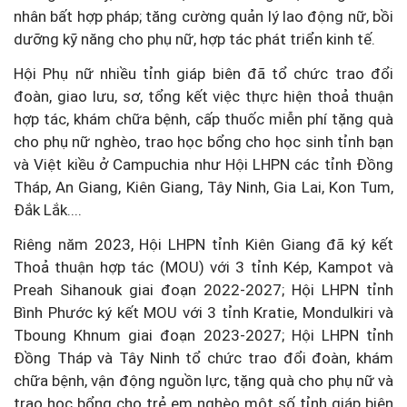
nhân bất hợp pháp; tăng cường quản lý lao động nữ, bồi
dưỡng kỹ năng cho phụ nữ, hợp tác phát triển kinh tế.
Hội Phụ nữ nhiều tỉnh giáp biên đã tổ chức trao đổi
đoàn, giao lưu, sơ, tổng kết việc thực hiện thoả thuận
hợp tác, khám chữa bệnh, cấp thuốc miễn phí tặng quà
cho phụ nữ nghèo, trao học bổng cho học sinh tỉnh bạn
và Việt kiều ở Campuchia như Hội LHPN các tỉnh Đồng
Tháp, An Giang, Kiên Giang, Tây Ninh, Gia Lai, Kon Tum,
Đắk Lắk....
Riêng năm 2023, Hội LHPN tỉnh Kiên Giang đã ký kết
Thoả thuận hợp tác (MOU) với 3 tỉnh Kép, Kampot và
Preah Sihanouk giai đoạn 2022-2027; Hội LHPN tỉnh
Bình Phước ký kết MOU với 3 tỉnh Kratie, Mondulkiri và
Tboung Khnum giai đoạn 2023-2027; Hội LHPN tỉnh
Đồng Tháp và Tây Ninh tổ chức trao đổi đoàn, khám
chữa bệnh, vận động nguồn lực, tặng quà cho phụ nữ và
trao học bổng cho trẻ em nghèo một số tỉnh giáp biên