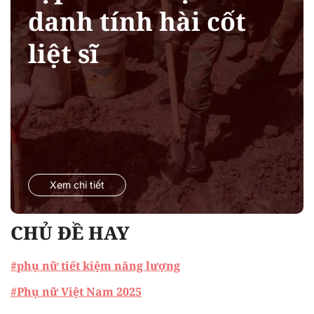
danh tính hài cốt
liệt sĩ
Xem chi tiết
CHỦ ĐỀ HAY
#phụ nữ tiết kiệm năng lượng
#Phụ nữ Việt Nam 2025