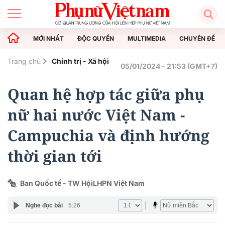
MỚI NHẤT
ĐỘC QUYỀN
MULTIMEDIA
CHUYÊN ĐỀ
Trang chủ
Chính trị - Xã hội
05/01/2024 - 21:53 (GMT+7)
Quan hệ hợp tác giữa phụ
nữ hai nước Việt Nam -
Campuchia và định hướng
thời gian tới
Ban Quốc tế - TW HộiLHPN Việt Nam
Nghe đọc bài
5:26