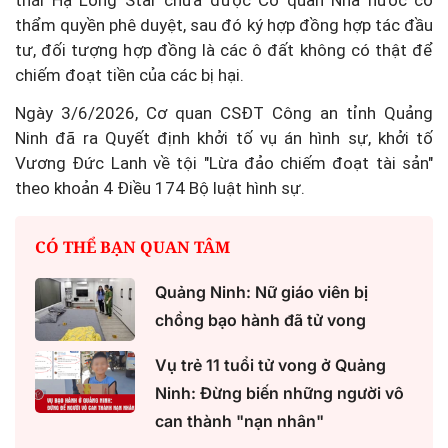
thái Hạ Long Star chưa được Cơ quan Nhà nước có
thẩm quyền phê duyệt, sau đó ký hợp đồng hợp tác đầu
tư, đối tượng hợp đồng là các ô đất không có thật để
chiếm đoạt tiền của các bị hại.
Ngày 3/6/2026, Cơ quan CSĐT Công an tỉnh Quảng
Ninh đã ra Quyết định khởi tố vụ án hình sự, khởi tố
Vương Đức Lanh về tội "Lừa đảo chiếm đoạt tài sản"
theo khoản 4 Điều 174 Bộ luật hình sự.
CÓ THỂ BẠN QUAN TÂM
Quảng Ninh: Nữ giáo viên bị
chồng bạo hành đã tử vong
Vụ trẻ 11 tuổi tử vong ở Quảng
Ninh: Đừng biến những người vô
can thành "nạn nhân"