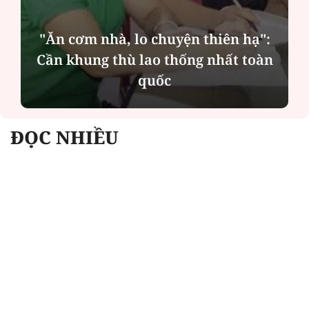
"Ăn cơm nhà, lo chuyện thiên hạ":
Cần khung thù lao thống nhất toàn
quốc
ĐỌC NHIỀU
Công an Hà Nội xử lý loạt quán game hoạt
động xuyên đêm
Ngân hàng trở lại "ngôi vương" phát hành
trái phiếu: Báo hiệu cuộc đua vốn mới
Về Lấp Vò khám phá điểm sáng mới của du