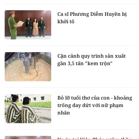
Ca sĩ Phương Diễm Huyền bị
khởi tố
Cận cảnh quy trình sản xuất
gần 3,5 tấn "kem trộn"
Bỏ lỡ tuổi thơ của con - khoảng
trống day dứt với nữ phạm
nhân