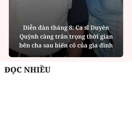
Diễn đàn tháng 8: Ca sĩ Duyên
Quỳnh càng trân trọng thời gian
bên cha sau biến cố của gia đình
ĐỌC NHIỀU
Công an Hà Nội xử lý loạt quán game hoạt
động xuyên đêm
Ngân hàng trở lại "ngôi vương" phát hành
trái phiếu: Báo hiệu cuộc đua vốn mới