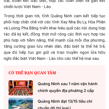
đại, đoàn kết đặc biệt, hợp tác toàn diện và gắn kết
chiến lược Việt Nam - Lào.
Trong thời gian tới, tỉnh Quảng Ninh cam kết tiếp tục
phối hợp chặt chẽ với các tỉnh Xay Nhạ Bu Ly, Hủa Phăn
và Luông Pha Băng triển khai hiệu quả các nội dung hợp
tác đã ký kết; đồng thời mở rộng các lĩnh vực hợp tác
phù hợp với tiềm năng, thế mạnh của mỗi địa phương,
tăng cường giao lưu nhân dân, đặc biệt là thế hệ trẻ,
qua đó tiếp tục gìn giữ và trao truyền ngọn lửa hữu
nghị đặc biệt Việt Nam - Lào cho các thế hệ mai sau.
CÓ THỂ BẠN QUAN TÂM
Quảng Ninh sau 1 năm vận hành
chính quyền địa phương 2 cấp
Quảng Ninh đạt 13/15 tiêu chí
chuẩn đô thị loại I