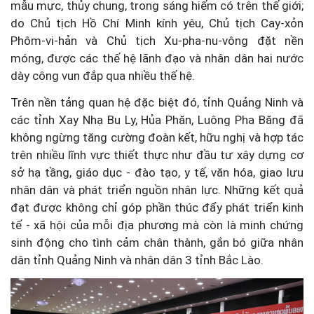
mẫu mực, thủy chung, trong sáng hiếm có trên thế giới;
do Chủ tịch Hồ Chí Minh kính yêu, Chủ tịch Cay-xỏn
Phôm-vi-hản và Chủ tịch Xu-pha-nu-vông đặt nền
móng, được các thế hệ lãnh đạo và nhân dân hai nước
dày công vun đắp qua nhiều thế hệ.
Trên nền tảng quan hệ đặc biệt đó, tỉnh Quảng Ninh và
các tỉnh Xay Nhạ Bu Ly, Hủa Phăn, Luông Pha Băng đã
không ngừng tăng cường đoàn kết, hữu nghị và hợp tác
trên nhiều lĩnh vực thiết thực như đầu tư xây dựng cơ
sở hạ tầng, giáo dục - đào tạo, y tế, văn hóa, giao lưu
nhân dân và phát triển nguồn nhân lực. Những kết quả
đạt được không chỉ góp phần thúc đẩy phát triển kinh
tế - xã hội của mỗi địa phương mà còn là minh chứng
sinh động cho tình cảm chân thành, gắn bó giữa nhân
dân tỉnh Quảng Ninh và nhân dân 3 tỉnh Bắc Lào.