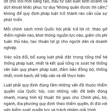
lợi cho đổi mới sáng tạo, đầu tư sản xuất kinh doanh và
dứt khoát khắc phục tư duy "không quản được thì cấm,"
không để quy định pháp luật trở thành rào cản của sự
phát triển.
Mỗi chính sách trình Quốc hội phải trả lời rõ: tháo gỡ
điểm nghẽn nào, khơi thông nguồn lực nào, giảm chi phí
tuân thủ nào, tạo thuận lợi gì cho người dân và doanh
nghiệp.
Việc sửa đổi, bổ sung luật phải đặt trong tổng thể hệ
thống pháp luật, nhất là kết quả tổng rà soát hệ thống
văn bản quy phạm pháp luật; đảm bảo đồng bộ, thống
nhất, minh bạch, dễ tiếp cận và dễ thực hiện.
Luật phải quy định đúng tầm những vấn đề thuộc thẩm
quyền của Quốc hội, còn những vấn đề biến động
nhanh, mang tính kỹ thuật thì giao cho Chính phủ, bộ,
ngành, địa phương quy định theo thẩm quyền, đi đôi với
việc kiểm soát quyền lực và trách nhiệm giải trình.