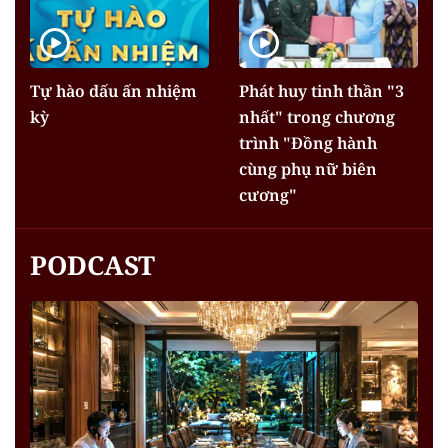
Tự hào dấu ấn nhiệm
Phát huy tinh thần "3
kỳ
nhất" trong chương
trình "Đồng hành
cùng phụ nữ biên
cương"
PODCAST