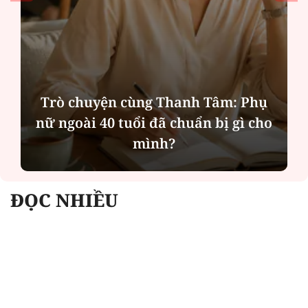
Trò chuyện cùng Thanh Tâm: Phụ
nữ ngoài 40 tuổi đã chuẩn bị gì cho
mình?
ĐỌC NHIỀU
Công an Hà Nội xử lý loạt quán game hoạt
động xuyên đêm
Ngân hàng trở lại "ngôi vương" phát hành